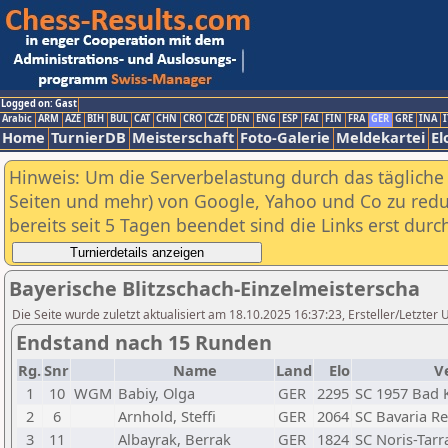
Logged on: Gast
Arabic
ARM
AZE
BIH
BUL
CAT
CHN
CRO
CZE
DEN
ENG
ESP
FAI
FIN
FRA
GER
GRE
INA
I
Home
TurnierDB
Meisterschaft
Foto-Galerie
Meldekartei
El
Hinweis: Um die Serverbelastung durch das tägliche D
Seiten und mehr) von Google, Yahoo und Co zu reduz
bereits seit 5 Tagen beendet sind die Links erst dur
Bayerische Blitzschach-Einzelmeisterscha
Die Seite wurde zuletzt aktualisiert am 18.10.2025 16:37:23, Ersteller/Letzte
Endstand nach 15 Runden
Rg.
Snr
Name
Land
Elo
V
1
10
WGM
Babiy, Olga
GER
2295
SC 1957 Bad 
2
6
Arnhold, Steffi
GER
2064
SC Bavaria R
3
11
Albayrak, Berrak
GER
1824
SC Noris-Tar