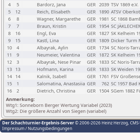
4
5
Bardorz, Jana
GER
2039
TSV 1869 e.V.
5
12
Reich, Elisabeth
GER
1890
ATSV Oberko
6
8
Wagner, Margarethe
GER
1981
SC 1868 Bam
7
7
Braun, Kristin
GER
1954
SC JÄKLECHEM
8
16
Engl, Eva
GER
1827
SK Kelheim 1
9
15
Kastl, Lina
GER
1809
Dicker Turm 
10
4
Albayrak, Aylin
GER
1734
SC Noris-Tar
11
9
Neumeier, Valentina
GER
1872
SK Kelheim 1
12
3
Albayrak, Nese Pinar
GER
1833
SC Noris-Tar
13
13
Hofmann, Karina
GER
1833
SK Weiden 1
14
14
Kalnik, Isabell
GER
1761
FSV Großens
15
1
Salomatina, Anastasiia
GER
762
SC 1957 Bad 
16
2
Dietrich, Christina
GER
1504
SGem 1882 F
Anmerkung:
Wtg1: Sonneborn Berger Wertung Variabel (2023)
Wtg2: Die größere Anzahl von Siegen (variabel)
Der Schachturnier-Ergebnis-Server
© 2006-2026 Heinz Herzog
, CMS
Impressum / Nutzungsbedingungen