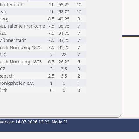
 Rottendorf
11
68,25
10
tzau
11
62,75
10
berg
8,5
42,25
8
IE Talente Franken e
7,5
38,75
7
920
7,5
34,75
7
Münnerstadt
7,5
33,25
7
rasch Nürnberg 1873
7,5
31,25
7
920
7
28
7
rasch Nürnberg 1873
6,5
26,25
6
907
3
3,5
3
eebach
2,5
6,5
2
Königshofen e.V.
1
0
1
ürth
0
0
0
-Version 14.07.2026 13:23, Node S1