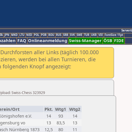
Servert
TA
JPN
MKD
LTU
NED
POL
POR
ROU
RUS
SRB
SVK
SWE
TUR
UKR
VIE
FontSize:11pt
ozahlen
FAQ
Onlineanmeldung
Swiss-Manager
ÖSB
FIDE
urchforsten aller Links (täglich 100.000
ieren, werden bei allen Turnieren, die
ch folgenden Knopf angezeigt:
r Upload: Swiss-Chess 323929
erein/Ort
Pkt.
Wtg1
Wtg2
Königshofen e.V.
14
93
14
egensburg vo
13
83,5
13
rasch Nürnberg 1873
12,5
80
11