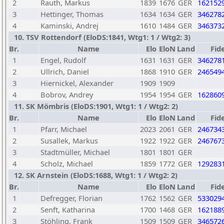
2
Rauth, Markus
1839
1676
GER
162152
3
Hettinger, Thomas
1634
1634
GER
346278
4
Kaminski, Andrej
1610
1484
GER
346373
10. TSV Rottendorf (EloDS:1841, Wtg1: 1 / Wtg2: 3)
Br.
Name
Elo
EloN
Land
Fid
1
Engel, Rudolf
1631
1631
GER
346278
2
Ullrich, Daniel
1868
1910
GER
246549
3
Hiernickel, Alexander
1909
1909
4
Bobrov, Andrey
1954
1954
GER
162860
11. SK Mömbris (EloDS:1901, Wtg1: 1 / Wtg2: 2)
Br.
Name
Elo
EloN
Land
Fid
1
Pfarr, Michael
2023
2061
GER
246734
2
Susallek, Markus
1922
1922
GER
246767
3
Stadtmüller, Michael
1801
1801
GER
4
Scholz, Michael
1859
1772
GER
129283
12. SK Arnstein (EloDS:1688, Wtg1: 1 / Wtg2: 2)
Br.
Name
Elo
EloN
Land
Fid
1
Defregger, Florian
1762
1562
GER
533029
2
Senft, Katharina
1700
1468
GER
162188
3
Stöhling, Frank
1509
1509
GER
346572