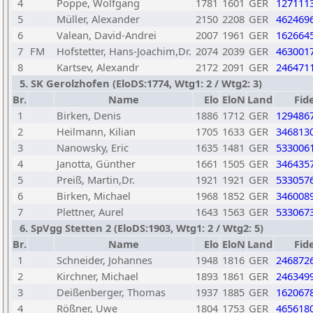
4
Poppe, Wolfgang
1781
1601
GER
127111
5
Müller, Alexander
2150
2208
GER
462469
6
Valean, David-Andrei
2007
1961
GER
162664
7
FM
Hofstetter, Hans-Joachim,Dr.
2074
2039
GER
463001
8
Kartsev, Alexandr
2172
2091
GER
246471
5. SK Gerolzhofen (EloDS:1774, Wtg1: 2 / Wtg2: 3)
Br.
Name
Elo
EloN
Land
Fid
1
Birken, Denis
1886
1712
GER
129486
2
Heilmann, Kilian
1705
1633
GER
346813
3
Nanowsky, Eric
1635
1481
GER
533006
4
Janotta, Günther
1661
1505
GER
346435
5
Preiß, Martin,Dr.
1921
1921
GER
533057
6
Birken, Michael
1968
1852
GER
346008
7
Plettner, Aurel
1643
1563
GER
533067
6. SpVgg Stetten 2 (EloDS:1903, Wtg1: 2 / Wtg2: 5)
Br.
Name
Elo
EloN
Land
Fid
1
Schneider, Johannes
1948
1816
GER
246872
2
Kirchner, Michael
1893
1861
GER
246349
3
Deißenberger, Thomas
1937
1885
GER
162067
4
Rößner, Uwe
1804
1753
GER
465618