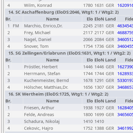
4
Wilm, Konrad
1780
1631
GER
162091
14. SC Aschaffenburg (EloDS:2046, Wtg1: 1 / Wtg2: 2)
Br.
Name
Elo
EloN
Land
Fid
1
FM
Marchio, Enrico,Dr.
2245
2181
GER
463454
2
Frey, Michael
2117
2117
GER
468875
3
Nagel, Daniel
2066
2084
GER
346051
4
Snover, Tom
1754
1736
GER
346045
15. SG Zellingen/Erlabrunn (EloDS:1631, Wtg1: 1 / Wtg2: 2)
Br.
Name
Elo
EloN
Land
Fid
1
Pröstler, Herbert
1446
1446
GER
162739
2
Herrmann, Stefan
1744
1744
GER
162893
3
Kuchenmeister, Bernd
1678
1291
GER
533019
4
Hölscher, Matthias,Dr.
1656
1307
GER
346865
16. SK Wertheim (EloDS:1725, Wtg1: 1 / Wtg2: 2)
Br.
Name
Elo
EloN
Land
Fid
1
Friesen, Arthur
1938
1927
GER
162840
2
Felde, Andreas
1800
1699
GER
346560
3
Schadura, Nikolaj
1410
1410
4
Cekovic, Hajro
1752
1388
GER
346199