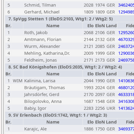
5
Schmid, Tilman
2028
1974
GER
346240
6
Gerhard, Michael
1809
1809
GER
129498
7. SpVgg Stetten 1 (EloDS:2103, Wtg1: 2 / Wtg2: 5)
Br.
Name
Elo
EloN
Land
Fid
1
Roth, Jakob
2068
2106
GER
129526
2
Amtmann, Florian
2144
2132
GER
467032
3
Wurm, Alexander
2121
2085
GER
246372
4
Mehling, Katharina,Dr.
2009
1999
GER
129003
5
Feldheim, Jonas
2171
2173
GER
246975
8. SC Bad Königshofen (EloDS:2035, Wtg1: 2 / Wtg2: 4)
Br.
Name
Elo
EloN
Land
Fid
1
WIM
Kalinina, Larisa
2044
1990
GER
141063
2
Bräutigam, Thomas
1993
2024
GER
468012
3
Jahrsdörfer, Gerd
2170
2097
GER
463331
4
Bilogolovko, Anna
1687
1548
GER
341630
5
Babiy, Igor
2283
2256
UKR
141362
9. SV Erlenbach (EloDS:1742, Wtg1: 1 / Wtg2: 3)
Br.
Name
Elo
EloN
Land
Fid
1
Karajic, Ale
1886
1750
GER
346937