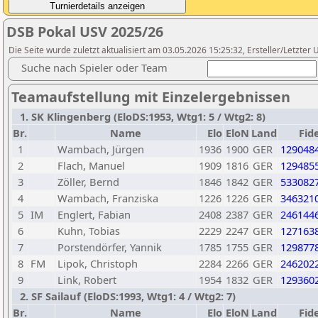
DSB Pokal USV 2025/26
Die Seite wurde zuletzt aktualisiert am 03.05.2026 15:25:32, Ersteller/Letzte
Suche nach Spieler oder Team
Teamaufstellung mit Einzelergebnissen
1. SK Klingenberg (EloDS:1953, Wtg1: 5 / Wtg2: 8)
Br.
Name
Elo
EloN
Land
Fid
1
Wambach, Jürgen
1936
1900
GER
129048
2
Flach, Manuel
1909
1816
GER
129485
3
Zöller, Bernd
1846
1842
GER
533082
4
Wambach, Franziska
1226
1226
GER
346321
5
IM
Englert, Fabian
2408
2387
GER
246144
6
Kuhn, Tobias
2229
2247
GER
127163
7
Porstendörfer, Yannik
1785
1755
GER
129877
8
FM
Lipok, Christoph
2284
2266
GER
246202
9
Link, Robert
1954
1832
GER
129360
2. SF Sailauf (EloDS:1993, Wtg1: 4 / Wtg2: 7)
Br.
Name
Elo
EloN
Land
Fid