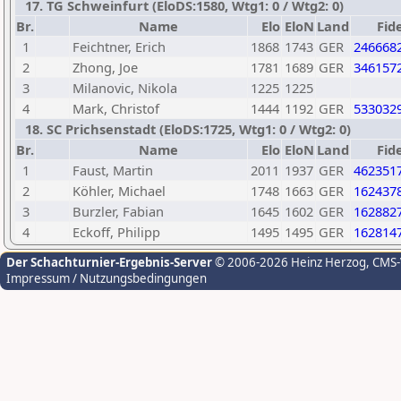
17. TG Schweinfurt (EloDS:1580, Wtg1: 0 / Wtg2: 0)
Br.
Name
Elo
EloN
Land
Fid
1
Feichtner, Erich
1868
1743
GER
246668
2
Zhong, Joe
1781
1689
GER
346157
3
Milanovic, Nikola
1225
1225
4
Mark, Christof
1444
1192
GER
533032
18. SC Prichsenstadt (EloDS:1725, Wtg1: 0 / Wtg2: 0)
Br.
Name
Elo
EloN
Land
Fid
1
Faust, Martin
2011
1937
GER
462351
2
Köhler, Michael
1748
1663
GER
162437
3
Burzler, Fabian
1645
1602
GER
162882
4
Eckoff, Philipp
1495
1495
GER
162814
Der Schachturnier-Ergebnis-Server
© 2006-2026 Heinz Herzog
, CMS
Impressum / Nutzungsbedingungen