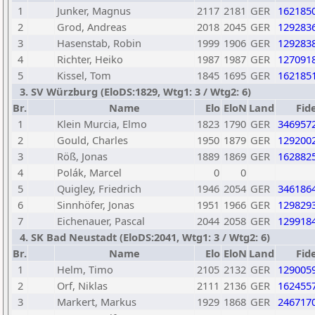
1
Junker, Magnus
2117
2181
GER
162185
2
Grod, Andreas
2018
2045
GER
129283
3
Hasenstab, Robin
1999
1906
GER
129283
4
Richter, Heiko
1987
1987
GER
127091
5
Kissel, Tom
1845
1695
GER
162185
3. SV Würzburg (EloDS:1829, Wtg1: 3 / Wtg2: 6)
Br.
Name
Elo
EloN
Land
Fid
1
Klein Murcia, Elmo
1823
1790
GER
346957
2
Gould, Charles
1950
1879
GER
129200
3
Röß, Jonas
1889
1869
GER
162882
4
Polák, Marcel
0
0
5
Quigley, Friedrich
1946
2054
GER
346186
6
Sinnhöfer, Jonas
1951
1966
GER
129829
7
Eichenauer, Pascal
2044
2058
GER
129918
4. SK Bad Neustadt (EloDS:2041, Wtg1: 3 / Wtg2: 6)
Br.
Name
Elo
EloN
Land
Fid
1
Helm, Timo
2105
2132
GER
129005
2
Orf, Niklas
2111
2136
GER
162455
3
Markert, Markus
1929
1868
GER
246717