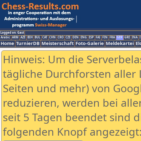
Logged on: Gast
Arabic
ARM
AZE
BIH
BUL
CAT
CHN
CRO
CZE
DEN
ENG
ESP
FAI
FIN
FRA
GER
GRE
INA
I
Home
TurnierDB
Meisterschaft
Foto-Galerie
Meldekartei
El
Hinweis: Um die Serverbela
tägliche Durchforsten aller 
Seiten und mehr) von Goog
reduzieren, werden bei alle
seit 5 Tagen beendet sind d
folgenden Knopf angezeigt