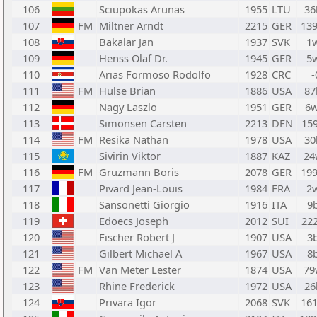
106
Sciupokas Arunas
1955
LTU
36
107
FM
Miltner Arndt
2215
GER
13
108
Bakalar Jan
1937
SVK
1
109
Henss Olaf Dr.
1945
GER
5
110
Arias Formoso Rodolfo
1928
CRC
-
111
FM
Hulse Brian
1886
USA
87
112
Nagy Laszlo
1951
GER
6
113
Simonsen Carsten
2213
DEN
15
114
FM
Resika Nathan
1978
USA
30
115
Sivirin Viktor
1887
KAZ
24
116
FM
Gruzmann Boris
2078
GER
19
117
Pivard Jean-Louis
1984
FRA
2
118
Sansonetti Giorgio
1916
ITA
9
119
Edoecs Joseph
2012
SUI
22
120
Fischer Robert J
1907
USA
3
121
Gilbert Michael A
1967
USA
8
122
FM
Van Meter Lester
1874
USA
79
123
Rhine Frederick
1972
USA
26
124
Privara Igor
2068
SVK
16