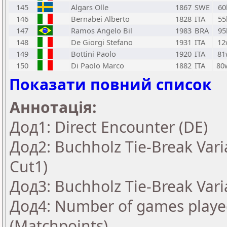
145
Algars Olle
1867
SWE
60
146
Bernabei Alberto
1828
ITA
55
147
Ramos Angelo Bil
1983
BRA
95
148
De Giorgi Stefano
1931
ITA
12
149
Bottini Paolo
1920
ITA
81
150
Di Paolo Marco
1882
ITA
80
Показати повний список
Аннотація:
Дод1: Direct Encounter (DE)
Дод2: Buchholz Tie-Break Vari
Cut1)
Дод3: Buchholz Tie-Break Vari
Дод4: Number of games played
(Matchpoints)