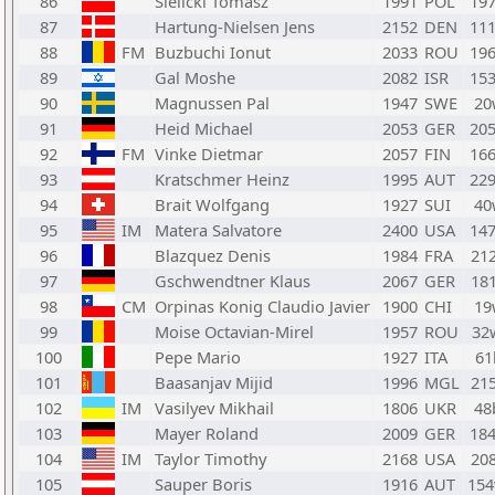
86
Sielicki Tomasz
1991
POL
19
87
Hartung-Nielsen Jens
2152
DEN
11
88
FM
Buzbuchi Ionut
2033
ROU
19
89
Gal Moshe
2082
ISR
15
90
Magnussen Pal
1947
SWE
20
91
Heid Michael
2053
GER
20
92
FM
Vinke Dietmar
2057
FIN
16
93
Kratschmer Heinz
1995
AUT
22
94
Brait Wolfgang
1927
SUI
40
95
IM
Matera Salvatore
2400
USA
14
96
Blazquez Denis
1984
FRA
21
97
Gschwendtner Klaus
2067
GER
18
98
CM
Orpinas Konig Claudio Javier
1900
CHI
19
99
Moise Octavian-Mirel
1957
ROU
32
100
Pepe Mario
1927
ITA
61
101
Baasanjav Mijid
1996
MGL
21
102
IM
Vasilyev Mikhail
1806
UKR
48
103
Mayer Roland
2009
GER
18
104
IM
Taylor Timothy
2168
USA
20
105
Sauper Boris
1916
AUT
15