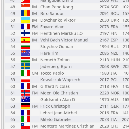
47
Mangubat Mario
2003
PHI
21
48
IM
Chan Peng Kong
2074
SGP
10
49
IM
Biro Sandor
2091
ROU
15
50
IM
Dovzhenko Viktor
2030
UKR
12
51
FM
Fayard Alain
2073
FRA
15
52
FM
Henttinen Markku I.O.
2197
FIN
17
53
IM
Vehi Bach Victor Manuel
2167
ESP
13
54
Stoychev Ognian
1994
BUL
21
55
Hare Tim
2086
NZL
14
56
IM
Nemeth Zoltan
2113
HUN
21
57
Jaderberg Bjorn
2068
SWE
20
58
CM
Tocco Paolo
1983
ITA
10
59
Kowalczuk Wojciech
2017
POL
17
60
IM
Giffard Nicolas
2118
FRA
14
61
FM
Moen Ole Christian
2228
NOR
10
62
Goldsmith Alan D
1970
AUS
16
63
FM
Frick Christoph
2111
GER
17
64
Lebret Jean-Michel
2016
FRA
14
65
Mileto Gabriele
2073
ITA
20
66
FM
Montero Martinez Cristhian
2028
CHI
21