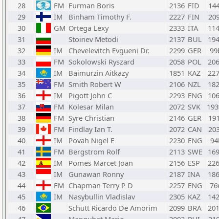
28
FM
Furman Boris
2136
FID
14
29
IM
Binham Timothy F.
2227
FIN
20
30
GM
Ortega Lexy
2333
ITA
11
31
Stoinev Metodi
2137
BUL
19
32
IM
Chevelevitch Evgueni Dr.
2299
GER
99
33
FM
Sokolowski Ryszard
2058
POL
20
34
IM
Baimurzin Aitkazy
1851
KAZ
22
35
FM
Smith Robert W
2106
NZL
18
36
IM
Pigott John C
2293
ENG
10
37
FM
Kolesar Milan
2072
SVK
19
38
FM
Syre Christian
2146
GER
19
39
FM
Findlay Ian T.
2072
CAN
20
40
IM
Povah Nigel E
2230
ENG
94
41
FM
Bergstrom Rolf
2113
SWE
16
42
IM
Pomes Marcet Joan
2156
ESP
22
43
IM
Gunawan Ronny
2187
INA
18
44
FM
Chapman Terry P D
2257
ENG
76
45
IM
Nasybullin Vladislav
2305
KAZ
14
46
Schutt Ricardo De Amorim
2099
BRA
20