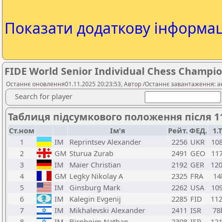
Показати додаткову інформа
FIDE World Senior Individual Chess Champion
Останнє оновлення01.11.2025 20:23:53, Автор /Останнє завантаження: ae
Search for player
Таблиця підсумкового положення після 11
Ст.ном
Ім'я
Рейт.
ФЕД.
1.
1
IM
Reprintsev Alexander
2256
UKR
10
2
GM
Sturua Zurab
2491
GEO
11
3
IM
Maier Christian
2192
GER
12
4
GM
Legky Nikolay A
2325
FRA
14
5
IM
Ginsburg Mark
2262
USA
10
6
IM
Kalegin Evgenij
2285
FID
11
7
IM
Mikhalevski Alexander
2411
ISR
78
8
IM
Birnboim Nathan
2308
ISR
12