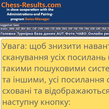
Logged on: Gast
Arabic
ARM
AZE
BIH
BUL
CAT
CHN
CRO
CZE
DEN
ENG
ESP
FAI
FIN
FRA
GER
GRE
INA
I
Головна
Турнірна база даних
AUT
Фото
ЧАВО
Онлайн ре
Увага: щоб знизити наван
сканування усіх посилань (
такими пошуковими систе
та іншими, усі посилання 
сховані та відображаються
наступну кнопку: