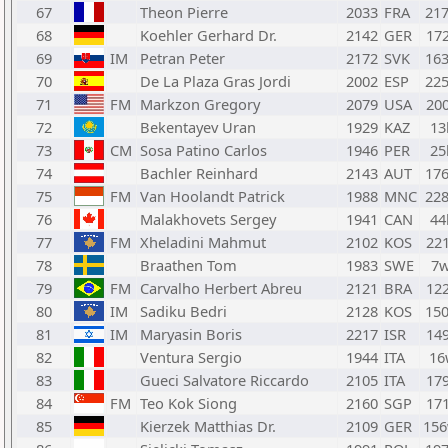
67
Theon Pierre
2033
FRA
21
68
Koehler Gerhard Dr.
2142
GER
17
69
IM
Petran Peter
2172
SVK
16
70
De La Plaza Gras Jordi
2002
ESP
22
71
FM
Markzon Gregory
2079
USA
20
72
Bekentayev Uran
1929
KAZ
13
73
CM
Sosa Patino Carlos
1946
PER
25
74
Bachler Reinhard
2143
AUT
17
75
FM
Van Hoolandt Patrick
1988
MNC
22
76
Malakhovets Sergey
1941
CAN
44
77
FM
Xheladini Mahmut
2102
KOS
22
78
Braathen Tom
1983
SWE
7
79
FM
Carvalho Herbert Abreu
2121
BRA
12
80
IM
Sadiku Bedri
2128
KOS
15
81
IM
Maryasin Boris
2217
ISR
14
82
Ventura Sergio
1944
ITA
16
83
Gueci Salvatore Riccardo
2105
ITA
17
84
FM
Teo Kok Siong
2160
SGP
17
85
Kierzek Matthias Dr.
2109
GER
15