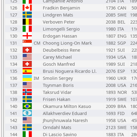
125
Campanile Antonio
2104
ITA
18
126
Fradkin Benjamin
1736
CAN
50
127
Lindgren Mats
2085
SWE
19
128
Verboven Peter
2038
BEL
22
129
Limongelli Sergio
1980
ITA
11
130
Erdogan Hassan
1807
ENG
13
131
CM
Choong Liong-On Mark
1882
SGP
22
132
Deubelbeiss Rene
1921
SUI
22
133
Carey Michael
1934
USA
18
134
Gosch Manfred
1989
SUI
21
135
Brusi Noguera Ricardo Ll.
2076
ESP
13
136
IM
Smolin Sergey
1960
UKR
17
137
Tsynman Boris
2008
USA
21
138
Taksrud Vidar
1893
NOR
53
139
Frisen Hakan
1919
SWE
10
140
Okamura Milton Kasuo
2009
BRA
18
141
Allakhverdiev Eduard
1693
FID
64
142
Jhunjhnuwala Naresh
1958
USA
45
143
Orndahl Mats
2123
SWE
15
144
Di Lascio Savino
1883
ITA
28