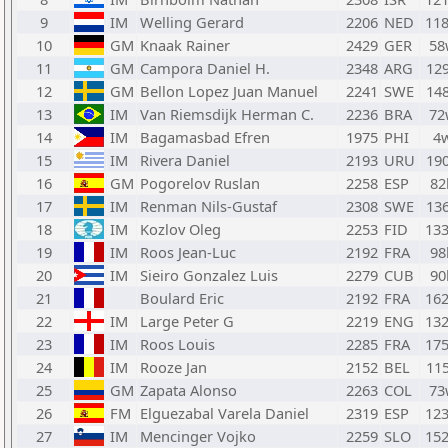
9
IM
Welling Gerard
2206
NED
11
10
GM
Knaak Rainer
2429
GER
58
11
GM
Campora Daniel H.
2348
ARG
12
12
GM
Bellon Lopez Juan Manuel
2241
SWE
14
13
IM
Van Riemsdijk Herman C.
2236
BRA
72
14
IM
Bagamasbad Efren
1975
PHI
4
15
IM
Rivera Daniel
2193
URU
19
16
GM
Pogorelov Ruslan
2258
ESP
82
17
IM
Renman Nils-Gustaf
2308
SWE
13
18
IM
Kozlov Oleg
2253
FID
13
19
IM
Roos Jean-Luc
2192
FRA
98
20
IM
Sieiro Gonzalez Luis
2279
CUB
90
21
Boulard Eric
2192
FRA
16
22
IM
Large Peter G
2219
ENG
13
23
IM
Roos Louis
2285
FRA
17
24
IM
Rooze Jan
2152
BEL
11
25
GM
Zapata Alonso
2263
COL
73
26
FM
Elguezabal Varela Daniel
2319
ESP
12
27
IM
Mencinger Vojko
2259
SLO
15