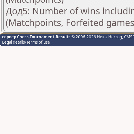
Дод5: Number of wins includi
(Matchpoints, Forfeited games
сервер Chess-Tournament-Results
© 2006-2026 Heinz Herzog
, CMS-
Legal details/Terms of use