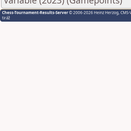
Variable (2023) (Gamepoints)
Chess-Tournament-Results-Server
© 2006-2026 Heinz Herzog
, CMS-
tiráž