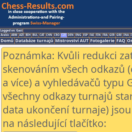
Logged on: Gast
Arabic
ARM
AZE
BIH
BUL
CAT
CHN
CRO
CZE
DEN
ENG
ESP
FAI
FIN
FRA
GER
GRE
INA
I
Domů
Databáze turnajů
Mistrovství AUT
Fotogalerie
FAQ
On
Poznámka: Kvůli redukci za
skenováním všech odkazů (
a více) a vyhledávačů typu 
všechny odkazy turnajů star
data ukončení turnaje) jsou
na následující tlačítko: