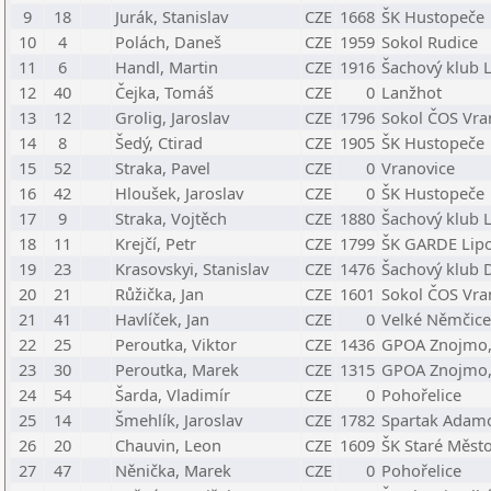
9
18
Jurák, Stanislav
CZE
1668
ŠK Hustopeče
10
4
Polách, Daneš
CZE
1959
Sokol Rudice
11
6
Handl, Martin
CZE
1916
Šachový klub Le
12
40
Čejka, Tomáš
CZE
0
Lanžhot
13
12
Grolig, Jaroslav
CZE
1796
Sokol ČOS Vra
14
8
Šedý, Ctirad
CZE
1905
ŠK Hustopeče
15
52
Straka, Pavel
CZE
0
Vranovice
16
42
Hloušek, Jaroslav
CZE
0
ŠK Hustopeče
17
9
Straka, Vojtěch
CZE
1880
Šachový klub L
18
11
Krejčí, Petr
CZE
1799
ŠK GARDE Lip
19
23
Krasovskyi, Stanislav
CZE
1476
Šachový klub D
20
21
Růžička, Jan
CZE
1601
Sokol ČOS Vra
21
41
Havlíček, Jan
CZE
0
Velké Němčice
22
25
Peroutka, Viktor
CZE
1436
GPOA Znojmo,
23
30
Peroutka, Marek
CZE
1315
GPOA Znojmo,
24
54
Šarda, Vladimír
CZE
0
Pohořelice
25
14
Šmehlík, Jaroslav
CZE
1782
Spartak Adam
26
20
Chauvin, Leon
CZE
1609
ŠK Staré Měst
27
47
Něnička, Marek
CZE
0
Pohořelice