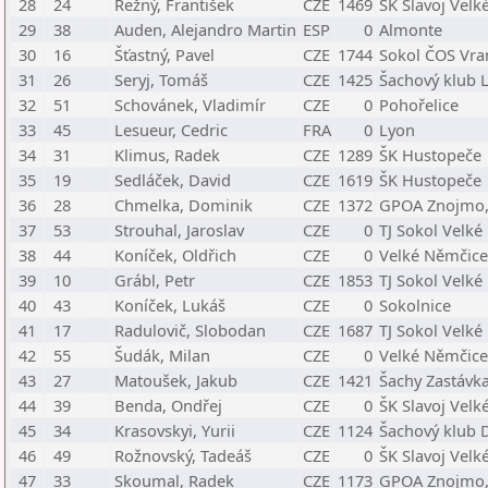
28
24
Režný, František
CZE
1469
ŠK Slavoj Velk
29
38
Auden, Alejandro Martin
ESP
0
Almonte
30
16
Šťastný, Pavel
CZE
1744
Sokol ČOS Vra
31
26
Seryj, Tomáš
CZE
1425
Šachový klub L
32
51
Schovánek, Vladimír
CZE
0
Pohořelice
33
45
Lesueur, Cedric
FRA
0
Lyon
34
31
Klimus, Radek
CZE
1289
ŠK Hustopeče
35
19
Sedláček, David
CZE
1619
ŠK Hustopeče
36
28
Chmelka, Dominik
CZE
1372
GPOA Znojmo,
37
53
Strouhal, Jaroslav
CZE
0
TJ Sokol Velk
38
44
Koníček, Oldřich
CZE
0
Velké Němčice
39
10
Grábl, Petr
CZE
1853
TJ Sokol Velk
40
43
Koníček, Lukáš
CZE
0
Sokolnice
41
17
Radulovič, Slobodan
CZE
1687
TJ Sokol Velk
42
55
Šudák, Milan
CZE
0
Velké Němčice
43
27
Matoušek, Jakub
CZE
1421
Šachy Zastávk
44
39
Benda, Ondřej
CZE
0
ŠK Slavoj Velk
45
34
Krasovskyi, Yurii
CZE
1124
Šachový klub D
46
49
Rožnovský, Tadeáš
CZE
0
ŠK Slavoj Velk
47
33
Skoumal, Radek
CZE
1173
GPOA Znojmo,