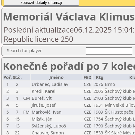
Memoriál Václava Klimus
Poslední aktualizace06.12.2025 15:04
Republic licence 250
Search for player
Konečné pořadí po 7 kole
Poř.
St.č.
Jméno
FED
Rtg
Kl
1
2
Urbanec, Ladislav
CZE
2076
Brno
2
3
Kredl, Karel
CZE
2005
Šachový klub 
3
1
CM
Bureš, Vít
CZE
2103
Šachový klub 
4
5
Jiruše, Josef
CZE
1931
Mír Velké Bílo
5
7
FM
Markovič, Ivan
CZE
1909
ŠK Hustopeče
6
15
Mižák, Ján
CZE
1754
Šachový klub Le
7
13
Svíženský, Luboš
CZE
1790
Šachový klub 
8
22
Chauvin, Simon
CZE
1533
ŠK Staré Měst