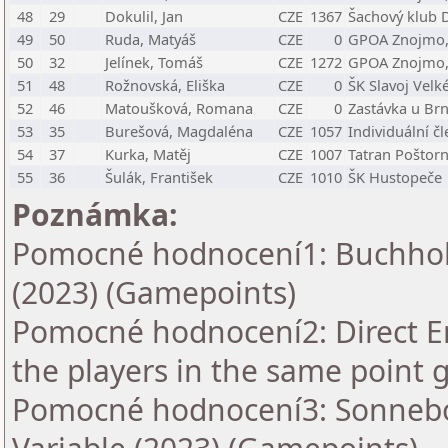
48
29
Dokulil, Jan
CZE
1367
Šachový klub D
49
50
Ruda, Matyáš
CZE
0
GPOA Znojmo,
50
32
Jelínek, Tomáš
CZE
1272
GPOA Znojmo,
51
48
Rožnovská, Eliška
CZE
0
ŠK Slavoj Velk
52
46
Matoušková, Romana
CZE
0
Zastávka u Br
53
35
Burešová, Magdaléna
CZE
1057
Individuální č
54
37
Kurka, Matěj
CZE
1007
Tatran Poštor
55
36
Šulák, František
CZE
1010
ŠK Hustopeče
Poznámka:
Pomocné hodnocení1: Buchholz
(2023) (Gamepoints)
Pomocné hodnocení2: Direct En
the players in the same point 
Pomocné hodnocení3: Sonnebo