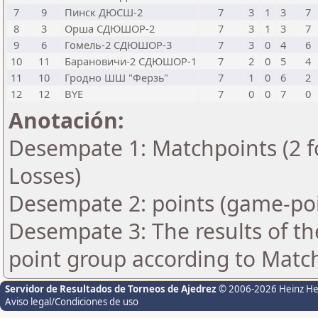
7
9
Пинск ДЮСШ-2
7
3
1
3
7
8
3
Орша СДЮШОР-2
7
3
1
3
7
9
6
Гомель-2 СДЮШОР-3
7
3
0
4
6
10
11
Барановичи-2 СДЮШОР-1
7
2
0
5
4
11
10
Гродно ШШ "Ферзь"
7
1
0
6
2
12
12
BYE
7
0
0
7
0
Anotación:
Desempate 1: Matchpoints (2 fo
Losses)
Desempate 2: points (game-poi
Desempate 3: The results of t
point group according to Matc
Servidor de Resultados de Torneos de Ajedrez
© 2006-2026 Heinz H
Aviso legal/Condiciones de uso