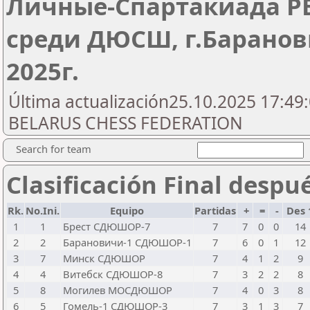
Личные-Спартакиада Р
среди ДЮСШ, г.Баранови
2025г.
Última actualización25.10.2025 17:49:
BELARUS CHESS FEDERATION
Search for team
Clasificación Final despu
Rk.
No.Ini.
Equipo
Partidas
+
=
-
Des 
1
1
Брест СДЮШОР-7
7
7
0
0
14
2
2
Барановичи-1 СДЮШОР-1
7
6
0
1
12
3
7
Минск СДЮШОР
7
4
1
2
9
4
4
Витебск СДЮШОР-8
7
3
2
2
8
5
8
Могилев МОСДЮШОР
7
4
0
3
8
6
5
Гомель-1 СДЮШОР-3
7
3
1
3
7