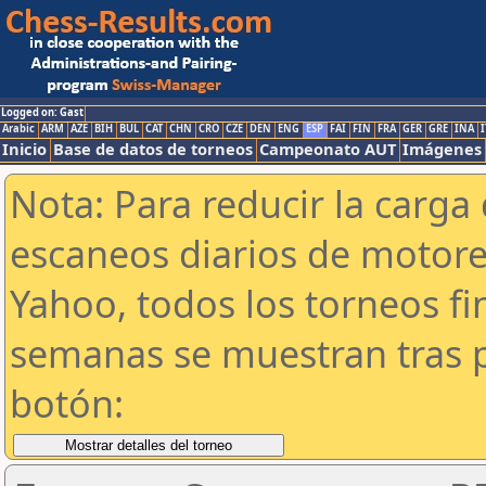
Logged on: Gast
Arabic
ARM
AZE
BIH
BUL
CAT
CHN
CRO
CZE
DEN
ENG
ESP
FAI
FIN
FRA
GER
GRE
INA
I
Inicio
Base de datos de torneos
Campeonato AUT
Imágenes
Nota: Para reducir la carga 
escaneos diarios de motor
Yahoo, todos los torneos f
semanas se muestran tras p
botón: