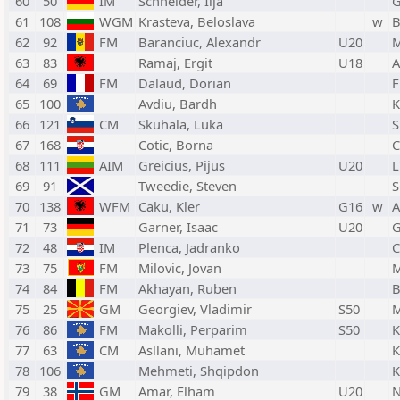
60
50
IM
Schneider, Ilja
61
108
WGM
Krasteva, Beloslava
w
62
92
FM
Baranciuc, Alexandr
U20
63
83
Ramaj, Ergit
U18
A
64
69
FM
Dalaud, Dorian
F
65
100
Avdiu, Bardh
66
121
CM
Skuhala, Luka
S
67
168
Cotic, Borna
68
111
AIM
Greicius, Pijus
U20
L
69
91
Tweedie, Steven
70
138
WFM
Caku, Kler
G16
w
A
71
73
Garner, Isaac
U20
72
48
IM
Plenca, Jadranko
73
75
FM
Milovic, Jovan
74
84
FM
Akhayan, Ruben
B
75
25
GM
Georgiev, Vladimir
S50
76
86
FM
Makolli, Perparim
S50
77
63
CM
Asllani, Muhamet
78
106
Mehmeti, Shqipdon
79
38
GM
Amar, Elham
U20