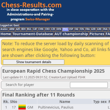
Logged on: Gast
Arabic
ARM
AZE
BIH
BUL
CAT
CHN
CRO
CZE
DEN
ENG
ESP
FAI
FIN
FRA
GER
GRE
INA
I
Home
Tournament-Database
AUT championship
Pictures
F
Note: To reduce the server load by daily scanning of a
search engines like Google, Yahoo and Co, all links 
are shown after clicking the following button:
European Rapid Chess Championship 2025
Last update 01.12.2025 09:31:52, Creator/Last Upload: FSHK
Search for player
Final Ranking after 11 Rounds
Rk.
SNo
Name
Typ
sex
1
17
GM
Pultinevicius, Paulius
L