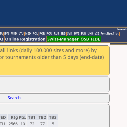
Servert
TA
JPN
MKD
LTU
NED
POL
POR
ROU
RUS
SRB
SVK
SWE
TUR
UKR
VIE
FontSize:11pt
AQ
Online Registration
Swiss-Manager
ÖSB
FIDE
ll links (daily 100.000 sites and more) by
for tournaments older than 5 days (end-date)
Search
FED
Rtg
Pts.
TB1
TB2
TB3
TU
2566
10
72
77
5