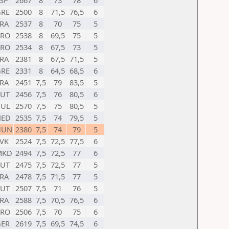
SP
2667
8
73
78
6
GRE
2500
8
71,5
76,5
6
RA
2537
8
70
75
5
CRO
2538
8
69,5
75
5
CRO
2534
8
67,5
73
5
RA
2381
8
67,5
71,5
5
GRE
2331
8
64,5
68,5
6
RA
2451
7,5
79
83,5
5
AUT
2456
7,5
76
80,5
6
BUL
2570
7,5
75
80,5
5
NED
2535
7,5
74
79,5
5
HUN
2380
7,5
74
79
5
VK
2524
7,5
72,5
77,5
6
MKD
2494
7,5
72,5
77
6
AUT
2475
7,5
72,5
77
5
RA
2478
7,5
71,5
77
5
AUT
2507
7,5
71
76
5
RA
2588
7,5
70,5
76,5
6
CRO
2506
7,5
70
75
6
GER
2619
7,5
69,5
74,5
6