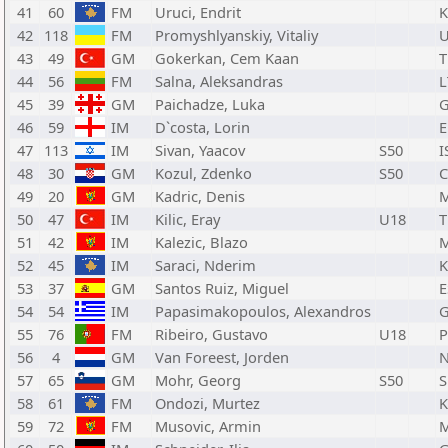
41
60
FM
Uruci, Endrit
42
118
FM
Promyshlyanskiy, Vitaliy
43
49
GM
Gokerkan, Cem Kaan
44
56
FM
Salna, Aleksandras
L
45
39
GM
Paichadze, Luka
46
59
IM
D`costa, Lorin
47
113
IM
Sivan, Yaacov
S50
I
48
30
GM
Kozul, Zdenko
S50
49
20
GM
Kadric, Denis
50
47
IM
Kilic, Eray
U18
51
42
IM
Kalezic, Blazo
52
45
IM
Saraci, Nderim
53
37
GM
Santos Ruiz, Miguel
E
54
54
IM
Papasimakopoulos, Alexandros
55
76
FM
Ribeiro, Gustavo
U18
56
4
GM
Van Foreest, Jorden
57
65
GM
Mohr, Georg
S50
S
58
61
FM
Ondozi, Murtez
59
72
FM
Musovic, Armin