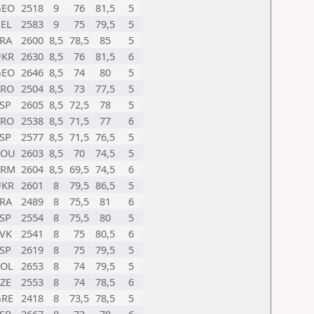
GEO
2518
9
76
81,5
5
EL
2583
9
75
79,5
5
RA
2600
8,5
78,5
85
5
UKR
2630
8,5
76
81,5
6
GEO
2646
8,5
74
80
5
CRO
2504
8,5
73
77,5
5
SP
2605
8,5
72,5
78
5
CRO
2538
8,5
71,5
77
6
SP
2577
8,5
71,5
76,5
5
ROU
2603
8,5
70
74,5
5
ARM
2604
8,5
69,5
74,5
6
UKR
2601
8
79,5
86,5
5
RA
2489
8
75,5
81
6
SP
2554
8
75,5
80
5
VK
2541
8
75
80,5
6
SP
2619
8
75
79,5
5
POL
2653
8
74
79,5
5
ZE
2553
8
74
78,5
6
GRE
2418
8
73,5
78,5
5