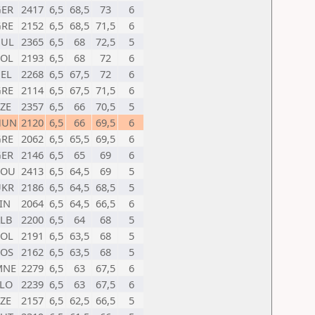
GER
2417
6,5
68,5
73
6
GRE
2152
6,5
68,5
71,5
6
BUL
2365
6,5
68
72,5
5
POL
2193
6,5
68
72
6
EL
2268
6,5
67,5
72
6
GRE
2114
6,5
67,5
71,5
6
ZE
2357
6,5
66
70,5
5
HUN
2120
6,5
66
69,5
6
GRE
2062
6,5
65,5
69,5
6
GER
2146
6,5
65
69
6
ROU
2413
6,5
64,5
69
5
UKR
2186
6,5
64,5
68,5
5
IN
2064
6,5
64,5
66,5
6
LB
2200
6,5
64
68
5
POL
2191
6,5
63,5
68
5
KOS
2162
6,5
63,5
68
5
MNE
2279
6,5
63
67,5
6
LO
2239
6,5
63
67,5
6
ZE
2157
6,5
62,5
66,5
5