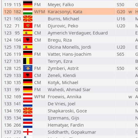
119
115
FM
Meyer, Falko
S50
120
182
WFM
Karacsonyi, Kata
G20
w
121
163
Burns, Michael
U16
122
71
FM
Djurovic, Peko
U20
123
95
CM
Aymerich Verdaguer, Eduard
E
124
164
CM
Bregu, Riza
A
125
178
Olcina Monells, Jordi
U20
E
126
119
FM
Vatter, Hans-Joachim
S65
127
131
Terryn, Ezra
B
128
125
FM
Zymberi, Astrit
S50
129
133
CM
Zeneli, Klendi
A
130
135
CM
Kotyk, Michael
131
99
FM
Wahedi, Ahmad Siar
132
169
WFM
Froewis, Annika
w
133
141
De Vries, Joel
134
190
Shapkaroski, Goce
135
134
Ijzermans, Gijs
136
266
Hematyar, Fardin
137
270
Siddharth, Gopakumar