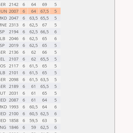
GER
2142
6
64
69
5
HUN
2007
6
64
67,5
5
MKD
2047
6
63,5
65,5
5
MNE
2313
6
62,5
67
5
SP
2194
6
62,5
66,5
6
LB
2046
6
62,5
65
6
SP
2019
6
62,5
65
5
GER
2136
6
62
66
5
EL
2107
6
62
65,5
5
KOS
2117
6
61,5
65
5
LB
2101
6
61,5
65
5
GER
2098
6
61,5
63,5
5
GER
2189
6
61
65,5
5
AUT
2031
6
61
65
5
NED
2087
6
61
64
5
MKD
1993
6
60,5
64
6
NED
2100
6
60,5
62,5
6
NED
1858
6
59,5
63
5
ENG
1846
6
59
62,5
6