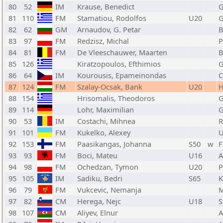
80
52
IM
Krause, Benedict
81
110
FM
Stamatiou, Rodolfos
U20
82
62
GM
Arnaudov, G. Petar
83
97
FM
Redzisz, Michal
84
81
FM
De Vleeschauwer, Maarten
B
85
126
Kiratzopoulos, Efthimios
86
64
IM
Kourousis, Epameinondas
C
87
124
FM
Szalay-Ocsak, Bank
U20
88
154
Hrisomalis, Theodoros
89
114
Lohr, Maximilian
90
53
IM
Costachi, Mihnea
91
101
FM
Kukelko, Alexey
92
153
FM
Paasikangas, Johanna
S50
w
F
93
93
FM
Boci, Mateu
U16
A
94
98
FM
Ochedzan, Tymon
U20
95
105
IM
Sadiku, Bedri
S65
96
79
FM
Vukcevic, Nemanja
97
82
CM
Herega, Nejc
U18
S
98
107
CM
Aliyev, Elnur
A