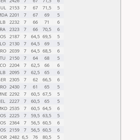
GER
2426
7
67
71,5
6
BUL
2153
7
67
71,5
5
MDA
2201
7
67
69
5
LB
2232
7
66
71
6
RA
2323
7
66
70,5
6
KOS
2187
7
64,5
69,5
5
LO
2130
7
64,5
69
5
CRO
2039
7
64,5
68,5
6
TU
2150
7
64
68
5
SCO
2204
7
62,5
66
6
LB
2095
7
62,5
65
6
GER
2305
7
62
66,5
6
CRO
2430
7
61
65
5
MNE
2292
7
60,5
67,5
5
EL
2227
7
60,5
65
5
MKD
2535
7
60,5
64,5
6
KOS
2225
7
59,5
63,5
5
KOS
2364
7
56,5
60,5
6
KOS
2159
7
56,5
60,5
6
NOR
2482
6,5
76
80,5
5