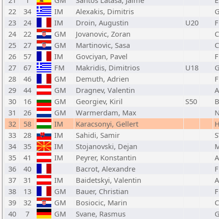
21
1
GM
Santos Latasa, Jaime
E
22
34
IM
Alexakis, Dimitris
23
24
IM
Droin, Augustin
U20
F
24
22
GM
Jovanovic, Zoran
25
27
GM
Martinovic, Sasa
26
57
IM
Govciyan, Pavel
F
27
67
FM
Makridis, Dimitrios
U18
28
46
GM
Demuth, Adrien
F
29
44
GM
Dragnev, Valentin
30
16
GM
Georgiev, Kiril
S50
31
26
GM
Warmerdam, Max
32
58
IM
Karacsonyi, Gellert
33
28
IM
Sahidi, Samir
S
34
35
IM
Stojanovski, Dejan
35
41
IM
Peyrer, Konstantin
36
40
Bacrot, Alexandre
F
37
31
IM
Baidetskyi, Valentin
38
13
GM
Bauer, Christian
F
39
32
GM
Bosiocic, Marin
40
7
GM
Svane, Rasmus