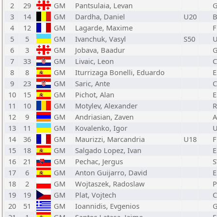
2
29
GM
Pantsulaia, Levan
3
14
GM
Dardha, Daniel
U20
B
4
12
GM
Lagarde, Maxime
F
5
5
GM
Ivanchuk, Vasyl
S50
6
3
GM
Jobava, Baadur
7
33
GM
Livaic, Leon
8
8
GM
Iturrizaga Bonelli, Eduardo
E
9
23
GM
Saric, Ante
10
15
GM
Pichot, Alan
E
11
10
GM
Motylev, Alexander
12
9
GM
Andriasian, Zaven
13
11
GM
Kovalenko, Igor
14
36
GM
Maurizzi, Marcandria
U18
F
15
18
GM
Salgado Lopez, Ivan
E
16
21
GM
Pechac, Jergus
S
17
6
GM
Anton Guijarro, David
E
18
2
GM
Wojtaszek, Radoslaw
19
19
GM
Plat, Vojtech
C
20
51
GM
Ioannidis, Evgenios