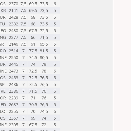
KOS
2370
7,5
69,5
73,5
6
UKR
2141
7,5
69,5
73,5
5
TUR
2428
7,5
68
73,5
5
TU
2382
7,5
68
73,5
5
GEO
2480
7,5
67,5
72,5
5
ENG
2377
7,5
66
71,5
5
SR
2146
7,5
61
65,5
5
CRO
2514
7
77,5
81,5
5
MNE
2550
7
74,5
80,5
5
TUR
2445
7
74
79
5
MNE
2473
7
72,5
78
6
KOS
2453
7
72,5
76,5
5
SP
2486
7
72,5
76,5
5
GRE
2386
7
71,5
76
6
POR
2289
7
71
76
5
NED
2637
7
70,5
76,5
5
LO
2355
7
70
74,5
6
KOS
2367
7
69
74
5
MNE
2305
7
67,5
72
5