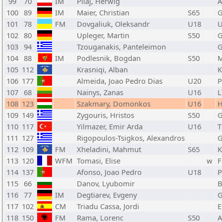
99
70
IM
Pilaj, Herwig
100
89
IM
Maier, Christian
S65
101
78
FM
Dovgaliuk, Oleksandr
U18
102
80
Upleger, Martin
S50
103
94
Tzouganakis, Panteleimon
104
88
IM
Podlesnik, Bogdan
S50
105
112
Krasniqi, Alban
106
177
Almeida, Joao Pedro Dias
U20
107
68
Nainys, Zanas
U16
L
108
123
Szakmary, Domonkos
U16
109
149
Zygouris, Hristos
S50
110
117
Yilmazer, Emir Arda
U16
111
127
Rigopoulos-Tsigkos, Alexandros
112
109
FM
Xheladini, Mahmut
S65
113
120
WFM
Tomasi, Elise
w
F
114
137
Afonso, Joao Pedro
U18
115
66
Danov, Lyubomir
116
77
IM
Degtiarev, Evgeny
117
102
CM
Triadu Cassa, Jordi
E
118
150
FM
Rama, Lorenc
S50
A