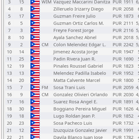
3
15
WIM
Vazquez Maccarini Danitza
PUR
1911
6
4
8
Zilleruelo Irizarry Diego
PUR
2058
5
17
Guzman Freire Julio
PUR
1873
6
5
Guzman Ortiz Carlos M.
PUR
2111
5
7
3
Freyre Forest Jorge
PUR
2116
5
8
10
Ayala Sanchez Abnel
PUR
2018
5
9
2
CM
Colon Melendez Edgar L.
PUR
2242
5
10
14
Jimenez Acosta Jorge
PUR
1947
11
25
Padin Rivera Juan R.
PUR
1690
12
19
Pinales Roussel Gabriel
PUR
1823
13
13
Melendez Padilla Isabelo
PUR
1952
14
20
Matta Calvente Marcel
PUR
1800
15
7
FM
Sosa Trani Luis
PUR
2059
4
16
9
CM
Gonzalez Olivieri Orlando
PUR
2030
4
17
16
Suarez Rosa Angel E.
PUR
1891
4
18
30
Boggiano Pereira Miguel
PUR
1626
4
19
18
Lugo Roldan Jean P.
PUR
1852
20
23
Sosa Pacheco Luis
PUR
1732
21
12
Izuzquiza Gonzalez Javier
PUR
1991
22
21
Davila Blanco Juan Jose
PUR
1782