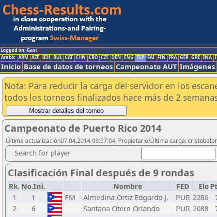
Logged on: Gast
Arabic
ARM
AZE
BIH
BUL
CAT
CHN
CRO
CZE
DEN
ENG
ESP
FAI
FIN
FRA
GER
GRE
INA
I
Inicio
Base de datos de torneos
Campeonato AUT
Imágenes
Nota: Para reducir la carga del servidor en los esc
todos los torneos finalizados hace más de 2 semanas
Campeonato de Puerto Rico 2014
Última actualización07.04.2014 03:07:04, Propietario/Última carga: cristobalpr
Search for player
Clasificación Final después de 9 rondas
Rk.
No.Ini.
Nombre
FED
Elo
Pt
1
1
FM
Almedina Ortiz Edgardo J.
PUR
2286
2
6
Santana Otero Orlando
PUR
2088