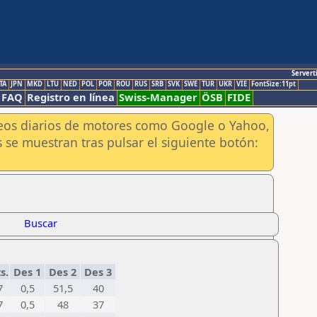
Servert
TA
JPN
MKD
LTU
NED
POL
POR
ROU
RUS
SRB
SVK
SWE
TUR
UKR
VIE
FontSize:11pt
FAQ
Registro en línea
Swiss-Manager
ÖSB
FIDE
aneos diarios de motores como Google o Yahoo,
 se muestran tras pulsar el siguiente botón:
Buscar
s.
Des 1
Des 2
Des 3
7
0,5
51,5
40
7
0,5
48
37