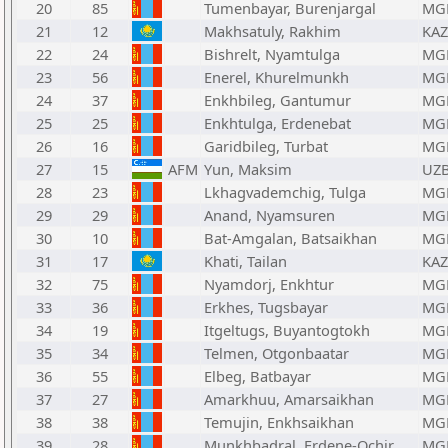
20
85
Tumenbayar, Burenjargal
MG
21
12
Makhsatuly, Rakhim
KAZ
22
24
Bishrelt, Nyamtulga
MG
23
56
Enerel, Khurelmunkh
MG
24
37
Enkhbileg, Gantumur
MG
25
25
Enkhtulga, Erdenebat
MG
26
16
Garidbileg, Turbat
MG
27
15
AFM
Yun, Maksim
UZ
28
23
Lkhagvademchig, Tulga
MG
29
29
Anand, Nyamsuren
MG
30
10
Bat-Amgalan, Batsaikhan
MG
31
17
Khati, Tailan
KAZ
32
75
Nyamdorj, Enkhtur
MG
33
36
Erkhes, Tugsbayar
MG
34
19
Itgeltugs, Buyantogtokh
MG
35
34
Telmen, Otgonbaatar
MG
36
55
Elbeg, Batbayar
MG
37
27
Amarkhuu, Amarsaikhan
MG
38
38
Temujin, Enkhsaikhan
MG
39
28
Munkhbadral, Erdene-Ochir
MG