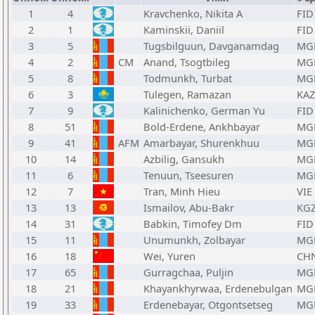
1
4
Kravchenko, Nikita A
FID
2
1
Kaminskii, Daniil
FID
3
5
Tugsbilguun, Davganamdag
MG
4
2
CM
Anand, Tsogtbileg
MG
5
8
Todmunkh, Turbat
MG
6
3
Tulegen, Ramazan
KAZ
7
9
Kalinichenko, German Yu
FID
8
51
Bold-Erdene, Ankhbayar
MG
9
41
AFM
Amarbayar, Shurenkhuu
MG
10
14
Azbilig, Gansukh
MG
11
6
Tenuun, Tseesuren
MG
12
7
Tran, Minh Hieu
VIE
13
13
Ismailov, Abu-Bakr
KG
14
31
Babkin, Timofey Dm
FID
15
11
Unumunkh, Zolbayar
MG
16
18
Wei, Yuren
CH
17
65
Gurragchaa, Puljin
MG
18
21
Khayankhyrwaa, Erdenebulgan
MG
19
33
Erdenebayar, Otgontsetseg
MG