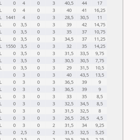
L
0
4
0
3
40,5
44
17
L
0
4
0
3
40
41
16,25
L
1441
4
0
3
28,5
30,5
11
L
0
3,5
0
3
39
42
14,75
L
0
3,5
0
3
35
37
10,75
L
0
3,5
0
3
34,5
37
11,25
L
1550
3,5
0
3
32
35
14,25
L
0
3,5
0
3
31,5
33,5
9,75
L
0
3,5
0
3
30,5
30,5
7,75
L
0
3,5
0
3
29
31,5
10,5
0
3
0
3
40
43,5
13,5
L
0
3
0
3
36,5
39
9
L
0
3
0
3
36,5
39
9
L
0
3
0
3
33
35
8,5
L
0
3
0
3
32,5
34,5
8,5
L
0
3
0
3
31,5
32,5
8
L
0
3
0
3
26,5
26,5
4,5
L
0
3
0
2
31,5
34
9,25
L
0
2,5
0
2
31,5
32,5
5,25
L
0
2,5
0
2
29,5
29,5
2,25