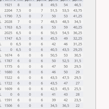
1921
8
0
8
49,5
54
46,5
2204
7,5
0
7
51,5
53,5
43,75
L
1790
7,5
0
7
50
53
41,25
L
2028
7
0
7
48,5
48,5
34,5
L
1763
6,5
0
6
53
59
40,25
2025
6,5
0
6
50,5
54,5
36,25
1747
6,5
0
6
45,5
49
32,25
L
0
6,5
0
6
42
46
31,25
L
0
6,5
0
6
40,5
43,5
29,25
L
1674
6
0
6
50,5
53
30,5
L
1787
6
0
6
50
52,5
31,5
1775
6
0
6
47
50
29,5
Z
1680
6
0
6
46
50
29
1522
6
0
6
43,5
47,5
29,5
L
1722
6
0
6
43,5
47
27
N
1609
6
0
6
42,5
45,5
25,5
L
0
6
0
6
41
43
28
L
1591
6
0
6
39
42
23,5
L
1506
6
0
6
34,5
36,5
22