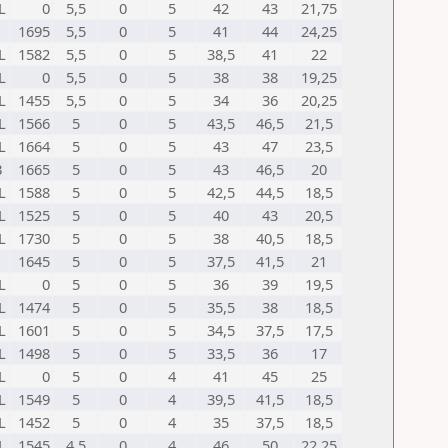
L
0
5,5
0
5
42
43
21,75
1695
5,5
0
5
41
44
24,25
L
1582
5,5
0
5
38,5
41
22
L
0
5,5
0
5
38
38
19,25
L
1455
5,5
0
5
34
36
20,25
L
1566
5
0
5
43,5
46,5
21,5
L
1664
5
0
5
43
47
23,5
B
1665
5
0
5
43
46,5
20
L
1588
5
0
5
42,5
44,5
18,5
L
1525
5
0
5
40
43
20,5
L
1730
5
0
5
38
40,5
18,5
1645
5
0
5
37,5
41,5
21
L
0
5
0
5
36
39
19,5
L
1474
5
0
5
35,5
38
18,5
L
1601
5
0
5
34,5
37,5
17,5
L
1498
5
0
5
33,5
36
17
L
0
5
0
4
41
45
25
L
1549
5
0
4
39,5
41,5
18,5
L
1452
5
0
4
35
37,5
18,5
L
1545
4,5
0
4
46
50
22,25