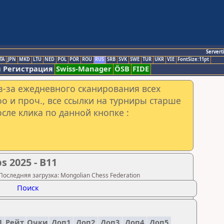
Servert
TA
JPN
MKD
LTU
NED
POL
POR
ROU
RUS
SRB
SVK
SWE
TUR
UKR
VIE
FontSize:11pt
 Регистрация
Swiss-Manager
ÖSB
FIDE
з-за ежедневного сканирования всех
o и проч., все ссылки на турниры старше
сле клика по данной кнопке :
s 2025 - B11
Последняя загрузка: Mongolian Chess Federation
Поиск
.
Рейт.
Очки
Доп1
Доп2
Доп3
Доп4
Доп5