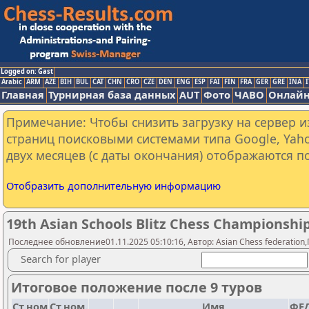
Logged on: Gast
Arabic
ARM
AZE
BIH
BUL
CAT
CHN
CRO
CZE
DEN
ENG
ESP
FAI
FIN
FRA
GER
GRE
INA
I
Главная
Турнирная база данных
AUT
Фото
ЧАВО
Онлайн
Примечание: Чтобы снизить загрузку на сервер и
страниц поисковыми системами типа Google, Yaho
двух месяцев (с даты окончания) отображаются по
Отобразить дополнительную информацию
19th Asian Schools Blitz Chess Championship
Последнее обновление01.11.2025 05:10:16, Автор: Asian Chess federation,
Search for player
Итоговое положение после 9 туров
Ст.ном
Ст.ном.
Имя
ФЕД