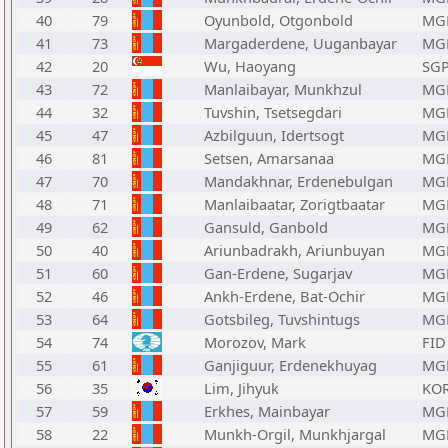
40
79
Oyunbold, Otgonbold
MG
41
73
Margaderdene, Uuganbayar
MG
42
20
Wu, Haoyang
SG
43
72
Manlaibayar, Munkhzul
MG
44
32
Tuvshin, Tsetsegdari
MG
45
47
Azbilguun, Idertsogt
MG
46
81
Setsen, Amarsanaa
MG
47
70
Mandakhnar, Erdenebulgan
MG
48
71
Manlaibaatar, Zorigtbaatar
MG
49
62
Gansuld, Ganbold
MG
50
40
Ariunbadrakh, Ariunbuyan
MG
51
60
Gan-Erdene, Sugarjav
MG
52
46
Ankh-Erdene, Bat-Ochir
MG
53
64
Gotsbileg, Tuvshintugs
MG
54
74
Morozov, Mark
FID
55
61
Ganjiguur, Erdenekhuyag
MG
56
35
Lim, Jihyuk
KO
57
59
Erkhes, Mainbayar
MG
58
22
Munkh-Orgil, Munkhjargal
MG