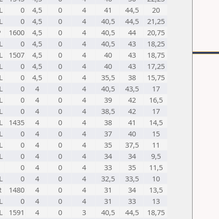
L
0
4,5
0
4
41
44,5
20
L
0
4,5
0
4
40,5
44,5
21,25
P
1600
4,5
0
4
40,5
44
20,75
L
0
4,5
0
4
40,5
43
18,25
L
1507
4,5
0
4
40
43
18,75
L
0
4,5
0
4
40
43
17,25
L
0
4,5
0
4
35,5
38
15,75
L
0
4
0
4
40,5
43,5
17
L
0
4
0
4
39
42
16,5
L
0
4
0
4
38,5
42
17
L
1435
4
0
4
38
41
14,5
L
0
4
0
4
37
40
15
L
0
4
0
4
35
37,5
11
L
0
4
0
4
34
34
9,5
0
4
0
4
33
35
11,5
L
0
4
0
4
32,5
33,5
10
R
1480
4
0
4
31
34
13,5
L
0
4
0
4
31
33
13
L
1591
4
0
3
40,5
44,5
18,75