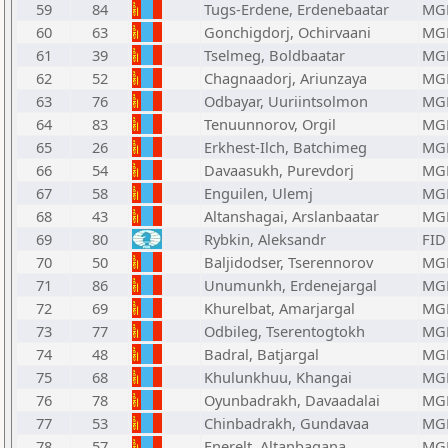
59
84
Tugs-Erdene, Erdenebaatar
MG
60
63
Gonchigdorj, Ochirvaani
MG
61
39
Tselmeg, Boldbaatar
MG
62
52
Chagnaadorj, Ariunzaya
MG
63
76
Odbayar, Uuriintsolmon
MG
64
83
Tenuunnorov, Orgil
MG
65
26
Erkhest-Ilch, Batchimeg
MG
66
54
Davaasukh, Purevdorj
MG
67
58
Enguilen, Ulemj
MG
68
43
Altanshagai, Arslanbaatar
MG
69
80
Rybkin, Aleksandr
FID
70
50
Baljidodser, Tserennorov
MG
71
86
Unumunkh, Erdenejargal
MG
72
69
Khurelbat, Amarjargal
MG
73
77
Odbileg, Tserentogtokh
MG
74
48
Badral, Batjargal
MG
75
68
Khulunkhuu, Khangai
MG
76
78
Oyunbadrakh, Davaadalai
MG
77
53
Chinbadrakh, Gundavaa
MG
78
57
Enerelt, Altanbagana
MG