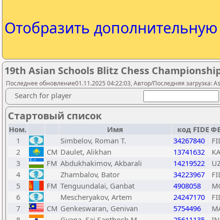
Отобразить дополнительну
19th Asian Schools Blitz Chess Championship
Последнее обновление01.11.2025 04:22:03, Автор/Последняя загрузка: Asi
Search for player
Стартовый список
Ном.
Имя
код FIDE
ФЕ
1
Simbelov, Roman T.
34267840
FI
2
CM
Daulet, Alikhan
13741632
K
3
FM
Abdukhakimov, Akbarali
14219522
U
4
Zhambalov, Bator
34223967
FI
5
FM
Tenguundalai, Ganbat
4908058
M
6
Mescheryakov, Artem
24247170
FI
7
CM
Genkeswaran, Genivan
5754496
M
8
Gyana, Sai Santhosh M
25611135
I