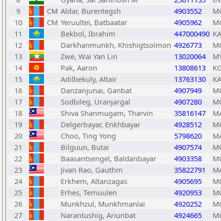
9
CM
Aldar, Burentegsh
4903552
M
10
CM
Yeruultei, Batbaatar
4905962
M
11
Bekbol, Ibrahim
447000490
K
12
Darkhanmunkh, Khishigtsolmon
4926773
M
13
Zwe, Wai Yan Lin
13020064
M
14
Pak, Aaron
13808613
K
15
Adilbekuly, Altair
13763130
K
16
Danzanjunai, Ganbat
4907949
M
17
Sodbileg, Uranjargal
4907280
M
18
Shiva Shanmugam, Tharvin
35816147
M
19
Delgerbayar, Enkhbayar
4928512
M
20
Choo, Ting Yong
5798620
M
21
Bilguun, Butai
4907574
M
22
Baasantsengel, Baldanbayar
4903358
M
23
Jivan Rao, Gauthm
35822791
M
24
Erkhem, Altanzagas
4905695
M
25
Erhes, Temuulen
4920953
M
26
Munkhzul, Munkhmanlai
4920252
M
27
Narantushig, Ariunbat
4924665
M