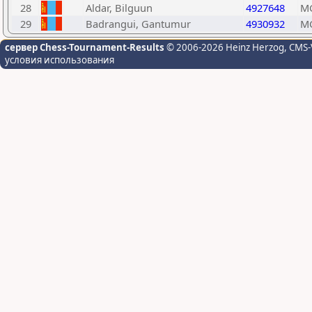
28
Aldar, Bilguun
4927648
M
29
Badrangui, Gantumur
4930932
M
сервер Chess-Tournament-Results
© 2006-2026 Heinz Herzog
, CMS-
условия использования