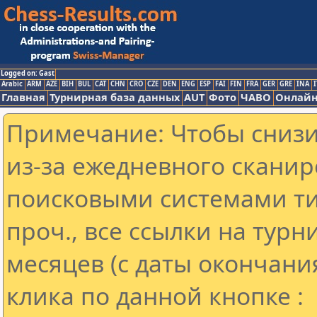
Logged on: Gast
Arabic
ARM
AZE
BIH
BUL
CAT
CHN
CRO
CZE
DEN
ENG
ESP
FAI
FIN
FRA
GER
GRE
INA
I
Главная
Турнирная база данных
AUT
Фото
ЧАВО
Онлайн
Примечание: Чтобы снизит
из-за ежедневного сканир
поисковыми системами ти
проч., все ссылки на тур
месяцев (с даты окончани
клика по данной кнопке :