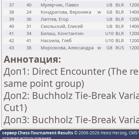
37
40
Мулярчик, Павел
U8
BLR
1200
38
24
Кондратова, Вероника
w
G8
BLR
1400
39
36
Лаптев, Егор
U8
BLR
1200
40
31
Смольский, Елисей
U8
BLR
1400
41
34
Билаш, Константин
U10
BLR
1200
42
41
Насоила, Глеб
U10
BLR
1200
43
38
Морозкова, Александра
w
G8
RUS
1200
Аннотация:
Доп1: Direct Encounter (The res
same point group)
Доп2: Buchholz Tie-Break Vari
Cut1)
Доп3: Buchholz Tie-Break Vari
сервер Chess-Tournament-Results
© 2006-2026 Heinz Herzog
, CMS-
условия использования