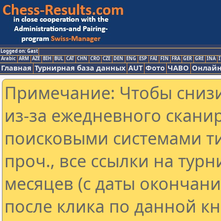
Logged on: Gast
Arabic
ARM
AZE
BIH
BUL
CAT
CHN
CRO
CZE
DEN
ENG
ESP
FAI
FIN
FRA
GER
GRE
INA
I
Главная
Турнирная база данных
AUT
Фото
ЧАВО
Онлайн
Примечание: Чтобы снизи
из-за ежедневного скани
поисковыми системами ти
проч., все ссылки на тур
месяцев (с даты окончан
после клика по данной кн