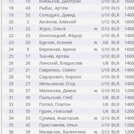
17
10
Князьков, Дмитрий
U10
BLR
1600
18
43
Рыбас, Артём
U10
RUS
1200
19
32
Солодухо, Давид
U10
BLR
1400
20
2
Аксёнов, Алексей
U12
BLR
1800
21
22
Журо, Ольга
w
G10
BLR
1400
22
25
Конопацкий, Фёдор
U10
BLR
1400
23
20
Бурчик, Ксения
w
G8
BLR
1400
24
9
Бережная, Арина
w
G10
BLR
1600
25
17
Ткачёв, Артём
U10
BLR
1600
26
26
Линский, Владислав
U8
BLR
1400
27
21
Гаврилюк, Семён
U10
BLR
1400
28
16
Сидорович, Кирилл
U10
BLR
1600
29
27
Мельников, Егор
U10
BLR
1400
30
37
Маликова, Диана
w
G10
RUS
1200
31
30
Пыльский, Глеб
U8
BLR
1400
32
29
Попел, Платон
U8
BLR
1400
33
35
Гурин, Николай
U8
BLR
1200
34
33
Сулима, Анастасия
w
G10
BLR
1400
35
42
Приставнёв, Илья
U10
BLR
1200
36
39
Мулярчик, Валентина
w
G12
BLR
1200