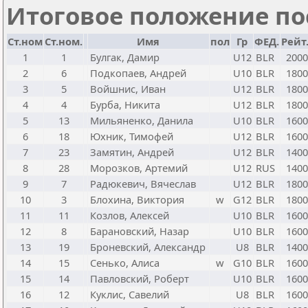
Итоговое положение пос
Ст.ном
Ст.ном.
Имя
пол
Гр
ФЕД.
Рейт
1
1
Булгак, Дамир
U12
BLR
2000
2
6
Подкопаев, Андрей
U10
BLR
1800
3
5
Войшнис, Иван
U12
BLR
1800
4
4
Бурба, Никита
U12
BLR
1800
5
13
Мильяненко, Данила
U10
BLR
1600
6
18
Юхник, Тимофей
U12
BLR
1600
7
23
Замятин, Андрей
U12
BLR
1400
8
28
Морозков, Артемий
U12
RUS
1400
9
7
Радюкевич, Вячеслав
U12
BLR
1800
10
3
Блохина, Виктория
w
G12
BLR
1800
11
11
Козлов, Алексей
U10
BLR
1600
12
8
Барановский, Назар
U10
BLR
1600
13
19
Броневский, Александр
U8
BLR
1400
14
15
Сенько, Алиса
w
G10
BLR
1600
15
14
Павловский, Роберт
U10
BLR
1600
16
12
Куклис, Савелий
U8
BLR
1600