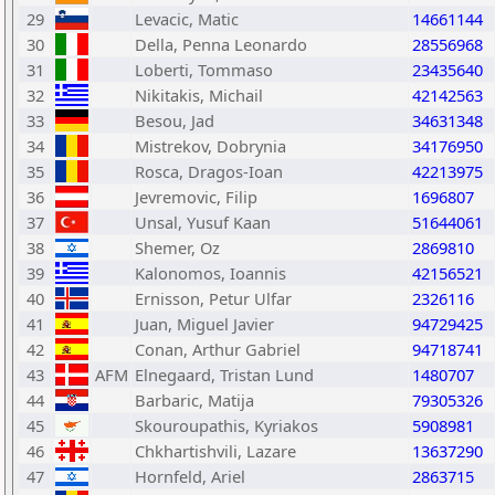
29
Levacic, Matic
14661144
30
Della, Penna Leonardo
28556968
31
Loberti, Tommaso
23435640
32
Nikitakis, Michail
42142563
33
Besou, Jad
34631348
34
Mistrekov, Dobrynia
34176950
35
Rosca, Dragos-Ioan
42213975
36
Jevremovic, Filip
1696807
37
Unsal, Yusuf Kaan
51644061
38
Shemer, Oz
2869810
39
Kalonomos, Ioannis
42156521
40
Ernisson, Petur Ulfar
2326116
41
Juan, Miguel Javier
94729425
42
Conan, Arthur Gabriel
94718741
43
AFM
Elnegaard, Tristan Lund
1480707
44
Barbaric, Matija
79305326
45
Skouroupathis, Kyriakos
5908981
46
Chkhartishvili, Lazare
13637290
47
Hornfeld, Ariel
2863715