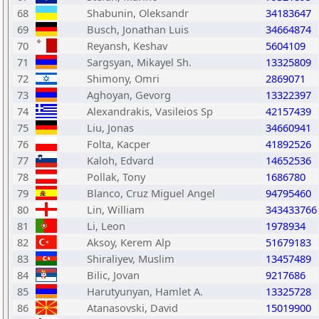
68
Shabunin, Oleksandr
34183647
69
Busch, Jonathan Luis
34664874
70
Reyansh, Keshav
5604109
71
Sargsyan, Mikayel Sh.
13325809
72
Shimony, Omri
2869071
73
Aghoyan, Gevorg
13322397
74
Alexandrakis, Vasileios Sp
42157439
75
Liu, Jonas
34660941
76
Folta, Kacper
41892526
77
Kaloh, Edvard
14652536
78
Pollak, Tony
1686780
79
Blanco, Cruz Miguel Angel
94795460
80
Lin, William
343433766
81
Li, Leon
1978934
82
Aksoy, Kerem Alp
51679183
83
Shiraliyev, Muslim
13457489
84
Bilic, Jovan
9217686
85
Harutyunyan, Hamlet A.
13325728
86
Atanasovski, David
15019900