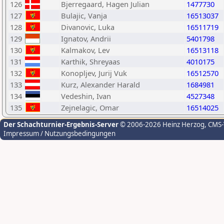
126
Bjerregaard, Hagen Julian
1477730
127
Bulajic, Vanja
16513037
128
Divanovic, Luka
16511719
129
Ignatov, Andrii
5401798
130
Kalmakov, Lev
16513118
131
Karthik, Shreyaas
4010175
132
Konopljev, Jurij Vuk
16512570
133
Kurz, Alexander Harald
1684981
134
Vedeshin, Ivan
4527348
135
Zejnelagic, Omar
16514025
Der Schachturnier-Ergebnis-Server
© 2006-2026 Heinz Herzog
, CMS
Impressum / Nutzungsbedingungen