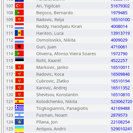
107
Ari, Yigitcan
51679302
108
Beijoco, Bernardo
1979485
109
Radovic, Relja
16510100
110
Reddy, Handyalu Kiran
4008014
111
Hariton, Luca
13913719
112
Osmolovskii, Nikita
4009029
113
Guri, Juan
4710061
114
Oliveira, Afonso Vieira Soares
1972790
115
Roht, Kaarel
4522257
116
Markovic, Janko
16510011
117
Radovic, Koca
16509846
118
Cubrovic, Zlatko
16510194
119
Karovic, Andrej
16511352
120
Shevtsov, Konstantin
16510810
121
Kolodchenko, Nikita
523062720
122
Tsigkogiannis, Panagiotis
42169488
123
Fusman, Noam
2879573
124
Pllana, Jon
22108254
125
Antipov, Andrii
529010241