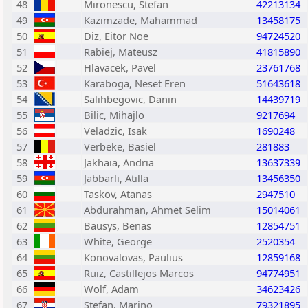
48
Mironescu, Stefan
42213134
49
Kazimzade, Mahammad
13458175
50
Diz, Eitor Noe
94724520
51
Rabiej, Mateusz
41815890
52
Hlavacek, Pavel
23761768
53
Karaboga, Neset Eren
51643618
54
Salihbegovic, Danin
14439719
55
Bilic, Mihajlo
9217694
56
Veladzic, Isak
1690248
57
Verbeke, Basiel
281883
58
Jakhaia, Andria
13637339
59
Jabbarli, Atilla
13456350
60
Taskov, Atanas
2947510
61
Abdurahman, Ahmet Selim
15014061
62
Bausys, Benas
12854751
63
White, George
2520354
64
Konovalovas, Paulius
12859168
65
Ruiz, Castillejos Marcos
94774951
66
Wolf, Adam
34623426
67
Stefan, Marino
79321895