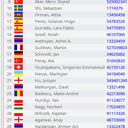
9
Aker, Meric Zeynel
525002341
10
Shi, Sebastian
1774379
11
Orman, Attila
13456458
12
Perez, Solanas Hugo
54783526
13
Guirado, Lara Pablo
54770955
14
Sosef, Noah
40107060
15
Avetisyan, Ashot A.
13320459
16
Guillevic, Martin
527039803
17
Schmidt, Jan
34625682
18
Peray, Ata
51643820
19
Toumpakaris, Grigorios Emmanouil
42155126
20
Hanas, Markiyan
34184040
21
Hu, Junyan
343401260
22
Melkonyan, Davit
13321498
23
Badescu, Matei-Andrei
42213096
24
Hurskyi, Yan
91124077
25
Nagy, Norbert
17024455
26
Wilczek, Kajetan
91113326
27
Agarwal, Anay
48733660
28
Vardanyan, Armen Art.
13322478