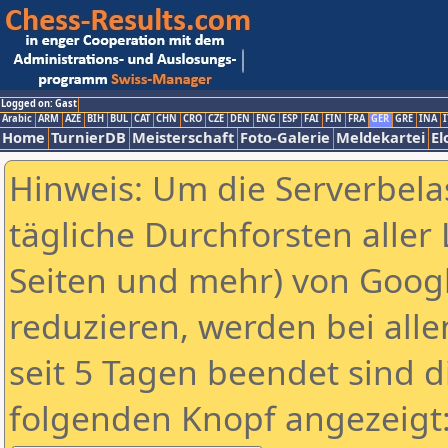
Logged on: Gast
Arabic
ARM
AZE
BIH
BUL
CAT
CHN
CRO
CZE
DEN
ENG
ESP
FAI
FIN
FRA
GER
GRE
INA
I
Home
TurnierDB
Meisterschaft
Foto-Galerie
Meldekartei
El
Hinweis: Um die Serverbela
tägliche Durchforsten aller 
Seiten und mehr) von Goog
reduzieren, werden bei alle
seit 5 Tagen beendet sind d
folgenden Knopf angezeigt