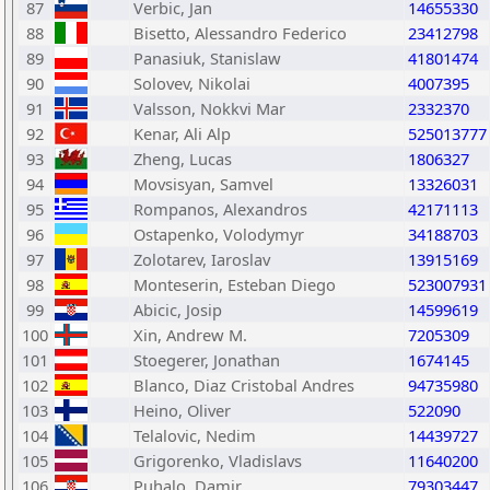
87
Verbic, Jan
14655330
88
Bisetto, Alessandro Federico
23412798
89
Panasiuk, Stanislaw
41801474
90
Solovev, Nikolai
4007395
91
Valsson, Nokkvi Mar
2332370
92
Kenar, Ali Alp
525013777
93
Zheng, Lucas
1806327
94
Movsisyan, Samvel
13326031
95
Rompanos, Alexandros
42171113
96
Ostapenko, Volodymyr
34188703
97
Zolotarev, Iaroslav
13915169
98
Monteserin, Esteban Diego
523007931
99
Abicic, Josip
14599619
100
Xin, Andrew M.
7205309
101
Stoegerer, Jonathan
1674145
102
Blanco, Diaz Cristobal Andres
94735980
103
Heino, Oliver
522090
104
Telalovic, Nedim
14439727
105
Grigorenko, Vladislavs
11640200
106
Puhalo, Damir
79303447