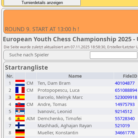
ROUND 9. START AT 13:00 h !
European Youth Chess Championship 2025 - 
Die Seite wurde zuletzt aktualisiert am 07.11.2025 18:58:30, Ersteller/Letzte
Suche nach Spieler
Startrangliste
Nr.
Name
FideID
1
CM
Ten, Dam Bram
40104877
2
CM
Protopopescu, Luca
651088894
3
Barcelo, Melnyk Marc
523009918
4
CM
Andre, Tomas
14975793
5
Ivanovic, Leonid
9214512
6
AIM
Demchenko, Timofei
55728340
7
Mashhadi, Aghajan Rayan
521019
8
Mueller, Konstantin
34661778