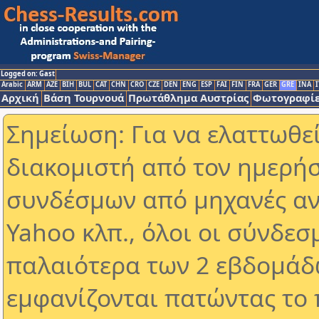
Logged on: Gast
Arabic
ARM
AZE
BIH
BUL
CAT
CHN
CRO
CZE
DEN
ENG
ESP
FAI
FIN
FRA
GER
GRE
INA
I
Αρχική
Βάση Τουρνουά
Πρωτάθλημα Αυστρίας
Φωτογραφίε
Σημείωση: Για να ελαττωθε
διακομιστή από τον ημερήσ
συνδέσμων από μηχανές αν
Yahoo κλπ., όλοι οι σύνδεσ
παλαιότερα των 2 εβδομάδω
εμφανίζονται πατώντας το 