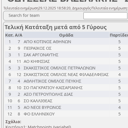
Τελευταία ενημέρωση29.12.2025 18:58:20, Δημιουργός/Τελευταία ενημέρωση:
Search for team
Τελική Κατάταξη μετά από 5 Γύρους
Κατ.
Α/Α
Ομάδα
Παρτίδε
1
7
ΑΠΟ ΚΟΤΙΝΟΣ ΑΘΗΝΩΝ
5
2
9
ΠΕΙΡΑΙΚΟΣ ΟΣ
5
3
1
ΣΑΚ ΑΡΓΟΝΑΥΤΗΣ
5
4
11
ΑΟ ΚΗΦΙΣΙΑΣ
5
5
3
ΣΚΑΚΙΣΤΙΚΟΣ ΟΜΙΛΟΣ ΠΕΤΡΑΛΩΝΩΝ
5
6
12
ΣΚΑΚΙΣΤΙΚΟΣ ΟΜΙΛΟΣ ΝΕΑΣ ΦΙΛΑΔΕΛΦΕΙΑΣ
4
7
4
ΑΘΛΗΤΙΚΟΣ ΟΜΙΛΟΣ ΠΕΥΚΗΣ
5
8
10
ΣΟ ΠΑΓΚΡΑΤΙΟΥ-ΚΑΙΣΑΡΙΑΝΗΣ
5
9
2
ΑΣΟ ΠΕΤΡΟΥΠΟΛΗΣ ΔΙΑΣ
5
10
6
ΣΟ ΚΑΛΛΙΘΕΑΣ
5
11
5
ΑΟ ΝΕΟΙ ΒΥΡΩΝΟΣ
4
12
8
ΦΟ ΕΛΛΗΝΙΚΟΥ
5
Σχόλιο:
Κριτήριο1: Matchpoints (variabel)