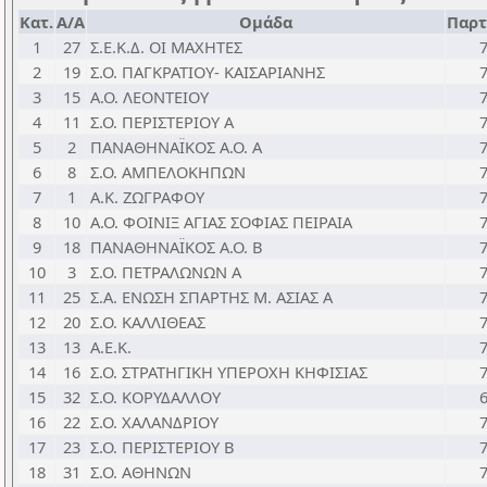
Κατ.
Α/Α
Ομάδα
Παρτ
1
27
Σ.Ε.Κ.Δ. ΟΙ ΜΑΧΗΤΕΣ
2
19
Σ.Ο. ΠΑΓΚΡΑΤΙΟΥ- ΚΑΙΣΑΡΙΑΝΗΣ
3
15
Α.Ο. ΛΕΟΝΤΕΙΟΥ
4
11
Σ.Ο. ΠΕΡΙΣΤΕΡΙΟΥ Α
5
2
ΠΑΝΑΘΗΝΑΪΚΟΣ Α.Ο. Α
6
8
Σ.Ο. ΑΜΠΕΛΟΚΗΠΩΝ
7
1
Α.Κ. ΖΩΓΡΑΦΟΥ
8
10
Α.Ο. ΦΟΙΝΙΞ ΑΓΙΑΣ ΣΟΦΙΑΣ ΠΕΙΡΑΙΑ
9
18
ΠΑΝΑΘΗΝΑΪΚΟΣ Α.Ο. Β
10
3
Σ.Ο. ΠΕΤΡΑΛΩΝΩΝ Α
11
25
Σ.Α. ΕΝΩΣΗ ΣΠΑΡΤΗΣ Μ. ΑΣΙΑΣ Α
12
20
Σ.Ο. ΚΑΛΛΙΘΕΑΣ
13
13
Α.Ε.Κ.
14
16
Σ.Ο. ΣΤΡΑΤΗΓΙΚΗ ΥΠΕΡΟΧΗ ΚΗΦΙΣΙΑΣ
15
32
Σ.Ο. ΚΟΡΥΔΑΛΛΟΥ
16
22
Σ.Ο. ΧΑΛΑΝΔΡΙΟΥ
17
23
Σ.Ο. ΠΕΡΙΣΤΕΡΙΟΥ Β
18
31
Σ.Ο. ΑΘΗΝΩΝ