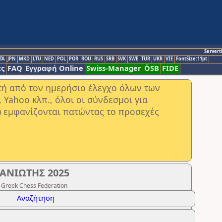
Servert
TA
JPN
MKD
LTU
NED
POL
POR
ROU
RUS
SRB
SVK
SWE
TUR
UKR
VIE
FontSize:11pt
ς
FAQ
Εγγραφή Online
Swiss-Manager
ÖSB
FIDE
στή από τον ημερήσιο έλεγχο όλων των
ahoo κλπ., όλοι οι σύνδεσμοι για
) εμφανίζονται πατώντας το προσεχές
ΑΝΙΩΤΗΣ 2025
 Greek Chess Federation
Αναζήτηση