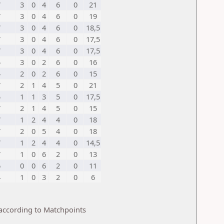
7
3
0
4
6
0
21
7
3
0
4
6
0
19
7
3
0
4
6
0
18,5
7
3
0
4
6
0
17,5
7
3
0
4
6
0
17,5
5
3
0
2
6
0
16
4
2
0
2
6
0
15
7
2
1
4
5
0
21
5
1
1
3
5
0
17,5
7
2
1
4
5
0
15
7
1
2
4
4
0
18
7
2
0
5
4
0
18
7
1
2
4
4
0
14,5
7
1
0
6
2
0
13
6
0
0
6
2
0
11
4
1
0
3
2
0
6
 according to Matchpoints