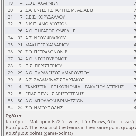
19
14
Ε.Ο.Σ. ΑΧΑΡΝΩΝ
20
12
Σ.Α. ΕΝΩΣΗ ΣΠΑΡΤΗΣ Μ. ΑΣΙΑΣ Β
21
17
Ε.Ε.Σ. ΚΟΡΥΔΑΛΛΟΥ
22
7
Δ.Κ.Π. ΑΝΩ ΛΙΟΣΙΩΝ
26
Α.Ο. ΠΗΓΑΣΟΣ ΚΥΨΕΛΗΣ
24
33
Α.Σ. ΝΕΟΥ ΨΥΧΙΚΟΥ
25
21
ΜΑΧΗΤΕΣ ΧΑΪΔΑΡΙΟΥ
26
28
Σ.Ο. ΠΕΤΡΑΛΩΝΩΝ Β
27
34
Α.Ο. ΝΕΟΙ ΒΥΡΩΝΟΣ
28
9
Π.Σ. ΠΕΡΙΣΤΕΡΙΟΥ
29
29
Α.Ο. ΠΑΡΑΔΕΙΣΟΣ ΑΜΑΡΟΥΣΙΟΥ
30
6
Α.Σ. ΣΑΛΑΜΙΝΑΣ ΣΠΑΡΤΑΚΟΣ
31
4
ΣΚΑΚΙΣΤΙΚΗ ΕΠΙΚΟΙΝΩΝΙΑ ΗΡΑΚΛΕΙΟΥ ΑΤΤΙΚΗΣ
32
5
ΕΠΑΣ ΠΕΥΚΗΣ ΑΡΙΣΤΟΤΕΛΗΣ
33
30
Α.Ο. ΑΠΟΛΛΩΝ ΒΡΙΛΗΣΣΙΩΝ
34
24
Σ.Ο. ΗΛΙΟΥΠΟΛΗΣ
Σχόλιο:
Κριτήριο1: Matchpoints (2 for wins, 1 for Draws, 0 for Losses)
Κριτήριο2: The results of the teams in then same point group
Κριτήριο3: points (game-points)