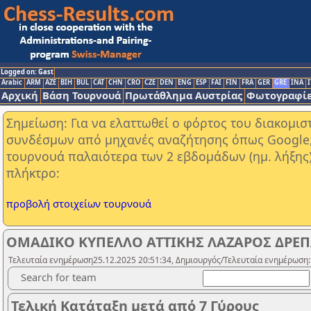
Logged on: Gast
Arabic
ARM
AZE
BIH
BUL
CAT
CHN
CRO
CZE
DEN
ENG
ESP
FAI
FIN
FRA
GER
GRE
INA
I
Αρχική
Βάση Τουρνουά
Πρωτάθλημα Αυστρίας
Φωτογραφίε
Σημείωση: Για να ελαττωθεί ο φόρτος του διακομι
συνδέσμων από μηχανές αναζήτησης όπως Google, Y
τουρνουά παλαιότερα των 2 εβδομάδων (ημ. λήξης
πλήκτρο:
προβολή στοιχείων τουρνουά
ΟΜΑΔΙΚΟ ΚΥΠΕΛΛΟ ΑΤΤΙΚΗΣ ΛΑΖΑΡΟΣ ΔΡΕΠ
Τελευταία ενημέρωση25.12.2025 20:51:34, Δημιουργός/Τελευταία ενημέρωση:
Search for team
Τελική Κατάταξη μετά από 7 Γύρους