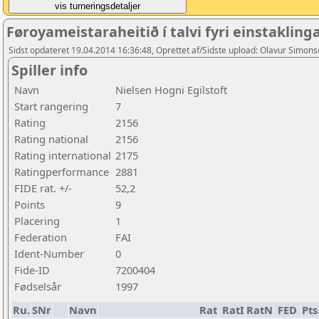
Føroyameistaraheitið í talvi fyri einstakling
Sidst opdateret 19.04.2014 16:36:48, Oprettet af/Sidste upload: Olavur Simon
Spiller info
Navn
Nielsen Hogni Egilstoft
Start rangering
7
Rating
2156
Rating national
2156
Rating international
2175
Ratingperformance
2881
FIDE rat. +/-
52,2
Points
9
Placering
1
Federation
FAI
Ident-Number
0
Fide-ID
7200404
Fødselsår
1997
Ru.
SNr
Navn
Rat
RatI
RatN
FED
Pts