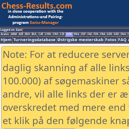
Logged on: Gast
Arabic
ARM
AZE
BIH
BUL
CAT
CHN
CRO
CZE
DEN
ENG
ESP
FAI
FIN
FRA
GER
GRE
INA
I
Hjem
Turneringsdatabase
Østrigske mesterskab
Fotos
FAQ 
Note: For at reducere serv
daglig skanning af alle link
100.000) af søgemaskiner 
andre, vil alle links der er 
overskredet med mere end to
et klik på den følgende kna