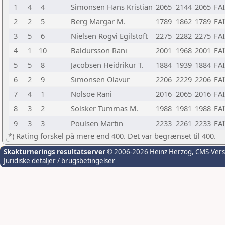
1
4
4
Simonsen Hans Kristian
2065
2144
2065
FAI
2
2
5
Berg Margar M.
1789
1862
1789
FAI
3
5
6
Nielsen Rogvi Egilstoft
2275
2282
2275
FAI
4
1
10
Baldursson Rani
2001
1968
2001
FAI
5
5
8
Jacobsen Heidrikur T.
1884
1939
1884
FAI
6
2
9
Simonsen Olavur
2206
2229
2206
FAI
7
4
1
Nolsoe Rani
2016
2065
2016
FAI
8
3
2
Solsker Tummas M.
1988
1981
1988
FAI
9
3
3
Poulsen Martin
2233
2261
2233
FAI
*) Rating forskel på mere end 400. Det var begrænset til 400.
Skakturnerings resultatserver
© 2006-2026 Heinz Herzog
, CMS-Ver
Juridiske detaljer / brugsbetingelser