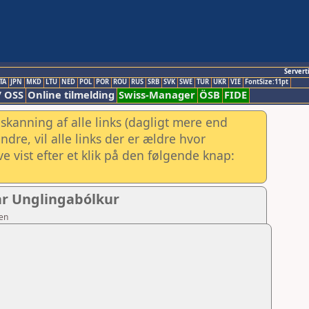
Servert
TA
JPN
MKD
LTU
NED
POL
POR
ROU
RUS
SRB
SVK
SWE
TUR
UKR
VIE
FontSize:11pt
/ OSS
Online tilmelding
Swiss-Manager
ÖSB
FIDE
skanning af alle links (dagligt mere end
re, vil alle links der er ældre hvor
e vist efter et klik på den følgende knap:
gar Unglingabólkur
sen