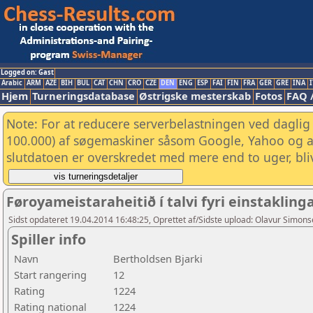
Logged on: Gast
Arabic
ARM
AZE
BIH
BUL
CAT
CHN
CRO
CZE
DEN
ENG
ESP
FAI
FIN
FRA
GER
GRE
INA
I
Hjem
Turneringsdatabase
Østrigske mesterskab
Fotos
FAQ 
Note: For at reducere serverbelastningen ved daglig 
100.000) af søgemaskiner såsom Google, Yahoo og and
slutdatoen er overskredet med mere end to uger, bliv
Føroyameistaraheitið í talvi fyri einstaklin
Sidst opdateret 19.04.2014 16:48:25, Oprettet af/Sidste upload: Olavur Simon
Spiller info
Navn
Bertholdsen Bjarki
Start rangering
12
Rating
1224
Rating national
1224