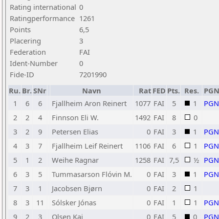
Rating international
0
Ratingperformance
1261
Points
6,5
Placering
3
Federation
FAI
Ident-Number
0
Fide-ID
7201990
Ru.
Br.
SNr
Navn
Rat
FED
Pts.
Res.
PG
1
6
6
Fjallheim Aron Reinert
1077
FAI
5
1
PGN
2
2
4
Finnson Eli W.
1492
FAI
8
0
3
2
9
Petersen Elias
0
FAI
3
1
PGN
4
3
7
Fjallheim Leif Reinert
1106
FAI
6
1
PGN
5
1
2
Weihe Ragnar
1258
FAI
7,5
½
PGN
6
3
5
Tummasarson Flóvin M.
0
FAI
3
1
PGN
7
3
1
Jacobsen Bjørn
0
FAI
2
1
8
3
11
Sólsker Jónas
0
FAI
1
1
PGN
9
2
3
Olsen Kaj
0
FAI
5
0
PGN