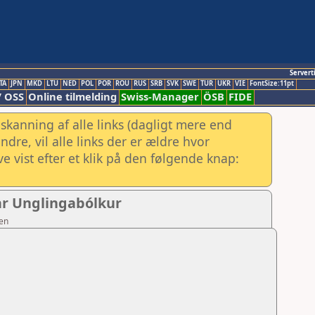
Servert
TA
JPN
MKD
LTU
NED
POL
POR
ROU
RUS
SRB
SVK
SWE
TUR
UKR
VIE
FontSize:11pt
/ OSS
Online tilmelding
Swiss-Manager
ÖSB
FIDE
skanning af alle links (dagligt mere end
re, vil alle links der er ældre hvor
e vist efter et klik på den følgende knap:
gar Unglingabólkur
sen