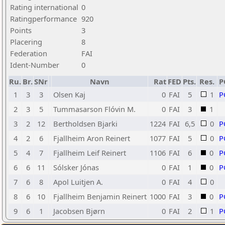
Rating international
0
Ratingperformance
920
Points
3
Placering
8
Federation
FAI
Ident-Number
0
Ru.
Br.
SNr
Navn
Rat
FED
Pts.
Res.
P
1
3
3
Olsen Kaj
0
FAI
5
1
P
2
3
5
Tummasarson Flóvin M.
0
FAI
3
1
3
2
12
Bertholdsen Bjarki
1224
FAI
6,5
0
P
4
2
6
Fjallheim Aron Reinert
1077
FAI
5
0
P
5
4
7
Fjallheim Leif Reinert
1106
FAI
6
0
P
6
6
11
Sólsker Jónas
0
FAI
1
0
P
7
6
8
Apol Luitjen A.
0
FAI
4
0
8
6
10
Fjallheim Benjamin Reinert
1000
FAI
3
0
P
9
6
1
Jacobsen Bjørn
0
FAI
2
1
P