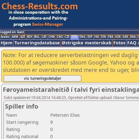
Logged on: Gast
Arabic
ARM
AZE
BIH
BUL
CAT
CHN
CRO
CZE
DEN
ENG
ESP
FAI
FIN
FRA
GER
GRE
INA
I
Hjem
Turneringsdatabase
Østrigske mesterskab
Fotos
FAQ 
Note: For at reducere serverbelastningen ved daglig 
100.000) af søgemaskiner såsom Google, Yahoo og and
slutdatoen er overskredet med mere end to uger, bliv
Føroyameistaraheitið í talvi fyri einstaklin
Sidst opdateret 19.04.2014 16:48:25, Oprettet af/Sidste upload: Olavur Simon
Spiller info
Navn
Petersen Elias
Start rangering
9
Rating
0
Rating national
0