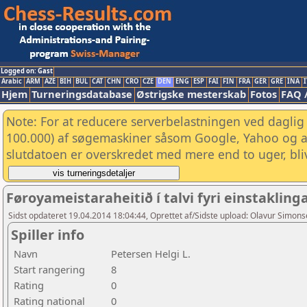
Logged on: Gast
Arabic
ARM
AZE
BIH
BUL
CAT
CHN
CRO
CZE
DEN
ENG
ESP
FAI
FIN
FRA
GER
GRE
INA
I
Hjem
Turneringsdatabase
Østrigske mesterskab
Fotos
FAQ 
Note: For at reducere serverbelastningen ved daglig 
100.000) af søgemaskiner såsom Google, Yahoo og and
slutdatoen er overskredet med mere end to uger, bliv
Føroyameistaraheitið í talvi fyri einstaklin
Sidst opdateret 19.04.2014 18:04:44, Oprettet af/Sidste upload: Olavur Simon
Spiller info
Navn
Petersen Helgi L.
Start rangering
8
Rating
0
Rating national
0