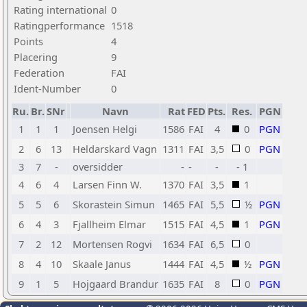
Rating international
0
Ratingperformance
1518
Points
4
Placering
9
Federation
FAI
Ident-Number
0
Ru.
Br.
SNr
Navn
Rat
FED
Pts.
Res.
PGN
1
1
1
Joensen Helgi
1586
FAI
4
0
PGN
2
6
13
Heldarskard Vagn
1311
FAI
3,5
0
PGN
3
7
-
oversidder
-
-
-
- 1
4
6
4
Larsen Finn W.
1370
FAI
3,5
1
5
5
6
Skorastein Simun
1465
FAI
5,5
½
PGN
6
4
3
Fjallheim Elmar
1515
FAI
4,5
1
PGN
7
2
12
Mortensen Rogvi
1634
FAI
6,5
0
8
4
10
Skaale Janus
1444
FAI
4,5
½
PGN
9
1
5
Hojgaard Brandur
1635
FAI
8
0
PGN