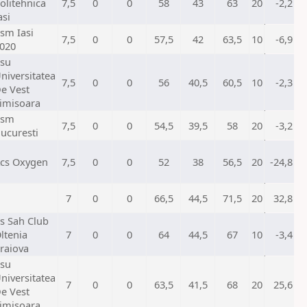
olitehnica
7,5
0
0
58
43
63
20
-2,2
asi
sm Iasi
7,5
0
0
57,5
42
63,5
10
-6,9
020
su
niversitatea
7,5
0
0
56
40,5
60,5
10
-2,3
e Vest
imisoara
Csm
7,5
0
0
54,5
39,5
58
20
-3,2
ucuresti
cs Oxygen
7,5
0
0
52
38
56,5
20
-24,8
7
0
0
66,5
44,5
71,5
20
32,8
s Sah Club
ltenia
7
0
0
64
44,5
67
10
-3,4
raiova
su
niversitatea
7
0
0
63,5
41,5
68
20
25,6
e Vest
imisoara