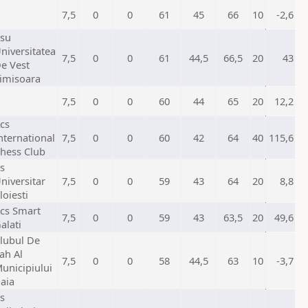
7,5
0
0
61
45
66
10
-2,6
su
niversitatea
7,5
0
0
61
44,5
66,5
20
43
e Vest
imisoara
7,5
0
0
60
44
65
20
12,2
cs
nternational
7,5
0
0
60
42
64
40
115,6
hess Club
s
niversitar
7,5
0
0
59
43
64
20
8,8
loiesti
cs Smart
7,5
0
0
59
43
63,5
20
49,6
alati
lubul De
ah Al
7,5
0
0
58
44,5
63
10
-3,7
unicipiului
aia
s