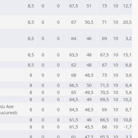
8,5
0
0
67,5
51
73
10
12,7
8,5
0
0
67
50,5
71
10
20,5
8,5
0
0
64
46
69
10
3,2
8,5
0
0
63,5
48
67,5
10
15,1
8,5
0
0
62
48
67
10
6,8
8
0
0
68
48,5
73
10
3,6
8
0
0
66,5
50
71,5
10
6,4
8
0
0
65
49,5
70,5
10
5,6
8
0
0
64,5
49
69,5
10
10,2
su Ase
8
0
0
64,5
48,5
69
10
8,7
ucuresti
8
0
0
61,5
46
66,5
10
10,8
8
0
0
61,5
45,5
66
10
-1,7
8
0
0
61
47,5
65,5
10
3,3