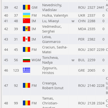
Nevednichy,
A
39
42
GM
ROU
2327
2441
Vladislav
C
40
37
FM
Hulka, Valentyn
UKR
2337
0
41
48
IM
Lu, Miaoyi
w
CHN
2288
0
Vedmediuc,
42
39
IM
MDA
2335
0
Serghei
Leiva,
43
31
IM
PER
2382
0
Gianmarco
Craciun, Sasha-
44
45
FM
ROU
2307
2239
C
Matei
Toncheva,
45
56
WGM
w
BUL
2259
0
Nadya
Zygouris,
46
123
GRE
2065
0
Hristos
C
Creanga,
U
47
92
FM
ROU
2140
2228
Robert-Ionut
D
B
Tamas,
48
99
FM
Christian-
ROU
2128
2324
C
Arrydan