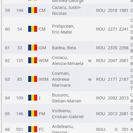
Mihnea-George
B
Cazacu, Iustin-
59
144
CM
ROU
2018
1981
C
Nicolas
C
Prelipcean,
U
60
54
CM
ROU
2271
2241
Eric-Matei
D
B
C
61
33
GM
Badea, Bela
ROU
2370
2398
B
Ciolacu,
C
62
131
WIM
w
ROU
2047
2061
Alessia-Mihaela
B
C
Cosman,
U
63
85
WIM
Andreea-
w
ROU
2171
2187
D
Marioara
T
Busuioc,
C
64
109
I
ROU
2092
2013
Stelian-Marian
B
C
Voiteanu,
65
146
FM
ROU
2013
2081
D
Cristian-Gabriel
P
Ardeleanu,
66
551
FC
ROU
0
701
A
George