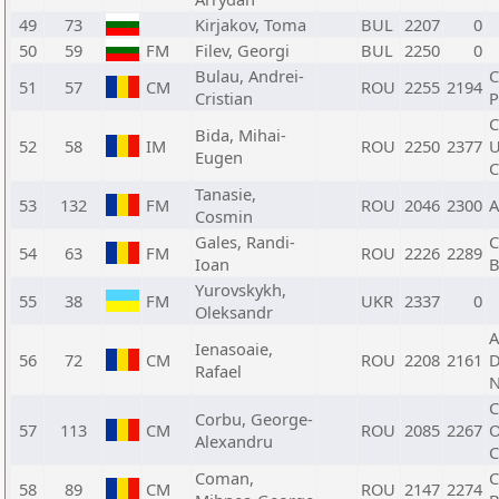
49
73
Kirjakov, Toma
BUL
2207
0
50
59
FM
Filev, Georgi
BUL
2250
0
Bulau, Andrei-
C
51
57
CM
ROU
2255
2194
Cristian
P
C
Bida, Mihai-
52
58
IM
ROU
2250
2377
U
Eugen
C
Tanasie,
53
132
FM
ROU
2046
2300
A
Cosmin
Gales, Randi-
C
54
63
FM
ROU
2226
2289
Ioan
B
Yurovskykh,
55
38
FM
UKR
2337
0
Oleksandr
A
Ienasoaie,
56
72
CM
ROU
2208
2161
D
Rafael
N
C
Corbu, George-
57
113
CM
ROU
2085
2267
O
Alexandru
C
Coman,
C
58
89
CM
ROU
2147
2274