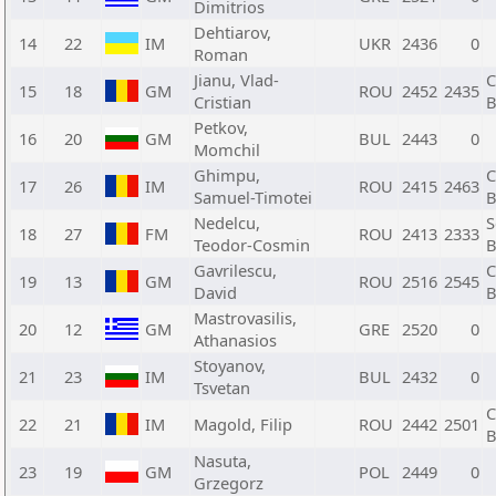
Dimitrios
Dehtiarov,
14
22
IM
UKR
2436
0
Roman
Jianu, Vlad-
C
15
18
GM
ROU
2452
2435
Cristian
B
Petkov,
16
20
GM
BUL
2443
0
Momchil
Ghimpu,
C
17
26
IM
ROU
2415
2463
Samuel-Timotei
B
Nedelcu,
S
18
27
FM
ROU
2413
2333
Teodor-Cosmin
B
Gavrilescu,
C
19
13
GM
ROU
2516
2545
David
B
Mastrovasilis,
20
12
GM
GRE
2520
0
Athanasios
Stoyanov,
21
23
IM
BUL
2432
0
Tsvetan
C
22
21
IM
Magold, Filip
ROU
2442
2501
B
Nasuta,
23
19
GM
POL
2449
0
Grzegorz