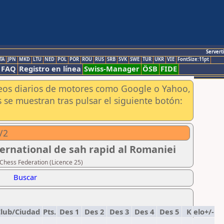
Servert
TA
JPN
MKD
LTU
NED
POL
POR
ROU
RUS
SRB
SVK
SWE
TUR
UKR
VIE
FontSize:11pt
FAQ
Registro en línea
Swiss-Manager
ÖSB
FIDE
aneos diarios de motores como Google o Yahoo,
 se muestran tras pulsar el siguiente botón:
/2
ernational de sah rapid al Romaniei
Chess Federation (Licence 25)
Buscar
lub/Ciudad
Pts.
Des 1
Des 2
Des 3
Des 4
Des 5
K
elo+/-