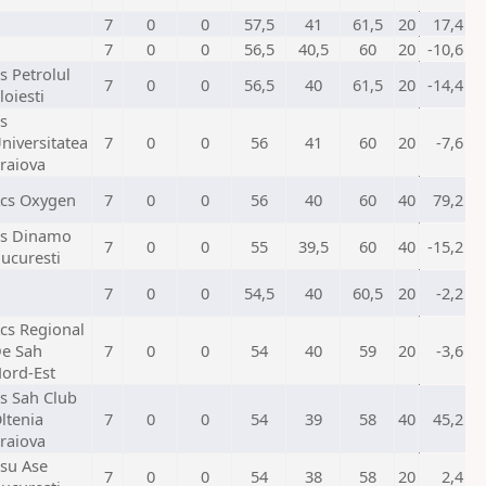
7
0
0
57,5
41
61,5
20
17,4
7
0
0
56,5
40,5
60
20
-10,6
s Petrolul
7
0
0
56,5
40
61,5
20
-14,4
loiesti
s
niversitatea
7
0
0
56
41
60
20
-7,6
raiova
cs Oxygen
7
0
0
56
40
60
40
79,2
s Dinamo
7
0
0
55
39,5
60
40
-15,2
ucuresti
7
0
0
54,5
40
60,5
20
-2,2
cs Regional
e Sah
7
0
0
54
40
59
20
-3,6
ord-Est
s Sah Club
ltenia
7
0
0
54
39
58
40
45,2
raiova
su Ase
7
0
0
54
38
58
20
2,4