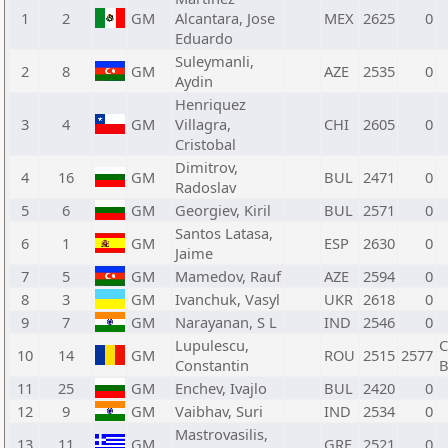
1
2
GM
Alcantara, Jose
MEX
2625
0
Eduardo
Suleymanli,
2
8
GM
AZE
2535
0
Aydin
Henriquez
3
4
GM
Villagra,
CHI
2605
0
Cristobal
Dimitrov,
4
16
GM
BUL
2471
0
Radoslav
5
6
GM
Georgiev, Kiril
BUL
2571
0
Santos Latasa,
6
1
GM
ESP
2630
0
Jaime
7
5
GM
Mamedov, Rauf
AZE
2594
0
8
3
GM
Ivanchuk, Vasyl
UKR
2618
0
9
7
GM
Narayanan, S L
IND
2546
0
Lupulescu,
C
10
14
GM
ROU
2515
2577
Constantin
B
11
25
GM
Enchev, Ivajlo
BUL
2420
0
12
9
GM
Vaibhav, Suri
IND
2534
0
Mastrovasilis,
13
11
GM
GRE
2521
0