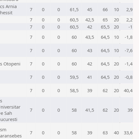
cs Arnia
7
0
0
61,5
45
66
10
2,9
hessit
7
0
0
60,5
42,5
65
20
2,2
7
0
0
60,5
42
65,5
20
-1
7
0
0
60
43,5
64,5
10
-1,8
7
0
0
60
43
64,5
10
-7,6
s Otopeni
7
0
0
60
42
64,5
20
-1,4
7
0
0
59,5
41
64,5
20
-0,8
7
0
0
58,5
39
62
20
40,4
s
niversitar
7
0
0
58
41,5
62
20
39
e Sah
ucuresti
Csm
7
0
0
58
39
63
40
33,6
aransebes