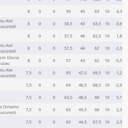
8
0
0
59
45
63
10
4,3
su Ase
8
0
0
58,5
43
63,5
10
-3,6
ucuresti
8
0
0
57,5
46
62,5
10
1,8
su Ase
8
0
0
57,5
44
62
10
-2,3
ucuresti
cm Gloria
8
0
0
57
43
62
10
-5,5
uzau
su Ase
7,5
0
0
65
47,5
69,5
10
1,2
ucuresti
7,5
0
0
64
46,5
68,5
10
-2,9
7,5
0
0
63,5
46,5
68
10
5,1
s Dinamo
7,5
0
0
63
45,5
68
10
2,3
ucuresti
7,5
0
0
63
44,5
67,5
10
2,3