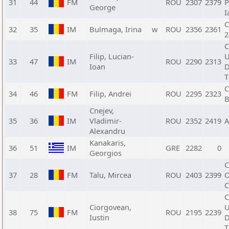
31
44
FM
ROU
2307
2379
P
George
I
C
32
35
IM
Bulmaga, Irina
w
ROU
2356
2361
2
C
Filip, Lucian-
U
33
47
IM
ROU
2290
2313
Ioan
D
T
34
46
FM
Filip, Andrei
ROU
2295
2323
B
Cnejev,
35
36
IM
Vladimir-
ROU
2352
2419
A
Alexandru
Kanakaris,
36
51
IM
GRE
2282
0
Georgios
C
37
28
FM
Talu, Mircea
ROU
2403
2399
O
C
C
Ciorgovean,
U
38
75
FM
ROU
2195
2239
Iustin
D
T