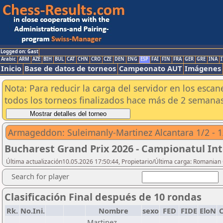
Logged on: Gast
Arabic
ARM
AZE
BIH
BUL
CAT
CHN
CRO
CZE
DEN
ENG
ESP
FAI
FIN
FRA
GER
GRE
INA
I
Inicio
Base de datos de torneos
Campeonato AUT
Imágenes
Nota: Para reducir la carga del servidor en los esc
todos los torneos finalizados hace más de 2 semanas
Armageddon: Suleimanly-Martinez Alcantara 1/2 - 1
Bucharest Grand Prix 2026 - Campionatul Int
Última actualización10.05.2026 17:50:44, Propietario/Última carga: Romanian 
Search for player
Clasificación Final después de 10 rondas
Rk.
No.Ini.
Nombre
sexo
FED
FIDE
EloN
C
Martinez