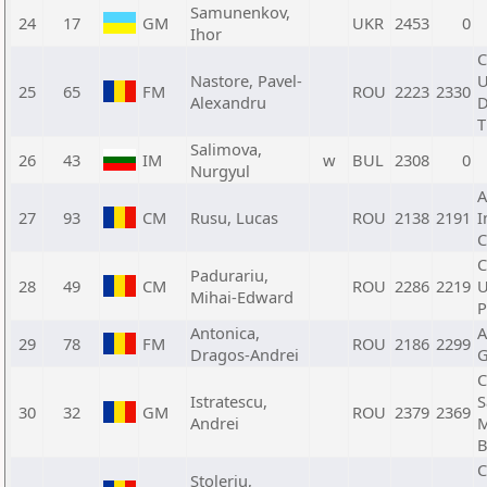
Samunenkov,
24
17
GM
UKR
2453
0
Ihor
C
Nastore, Pavel-
U
25
65
FM
ROU
2223
2330
Alexandru
D
T
Salimova,
26
43
IM
w
BUL
2308
0
Nurgyul
A
27
93
CM
Rusu, Lucas
ROU
2138
2191
I
C
C
Padurariu,
28
49
CM
ROU
2286
2219
U
Mihai-Edward
P
Antonica,
A
29
78
FM
ROU
2186
2299
Dragos-Andrei
G
C
Istratescu,
S
30
32
GM
ROU
2379
2369
Andrei
M
B
C
Stoleriu,