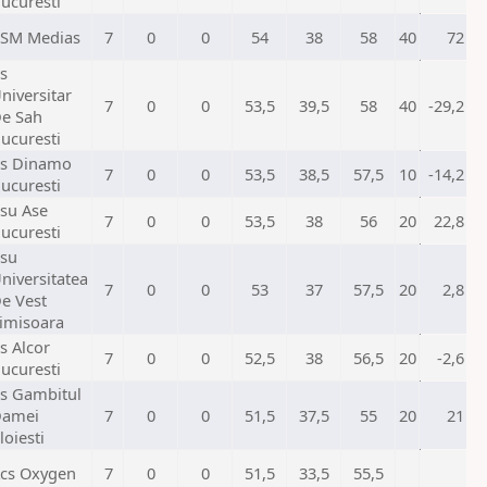
ucuresti
SM Medias
7
0
0
54
38
58
40
72
s
niversitar
7
0
0
53,5
39,5
58
40
-29,2
e Sah
ucuresti
s Dinamo
7
0
0
53,5
38,5
57,5
10
-14,2
ucuresti
su Ase
7
0
0
53,5
38
56
20
22,8
ucuresti
su
niversitatea
7
0
0
53
37
57,5
20
2,8
e Vest
imisoara
s Alcor
7
0
0
52,5
38
56,5
20
-2,6
ucuresti
s Gambitul
amei
7
0
0
51,5
37,5
55
20
21
loiesti
cs Oxygen
7
0
0
51,5
33,5
55,5