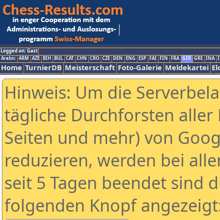
Logged on: Gast
Arabic
ARM
AZE
BIH
BUL
CAT
CHN
CRO
CZE
DEN
ENG
ESP
FAI
FIN
FRA
GER
GRE
INA
I
Home
TurnierDB
Meisterschaft
Foto-Galerie
Meldekartei
El
Hinweis: Um die Serverbel
tägliche Durchforsten aller 
Seiten und mehr) von Goog
reduzieren, werden bei alle
seit 5 Tagen beendet sind d
folgenden Knopf angezeigt