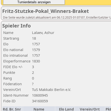
Fritz-Stutzke-Pokal_Winners-Braket
Die Seite wurde zuletzt aktualisiert am 06.12.2025 01:07:07, Ersteller/Letzte
Spieler Info
Name
Lalaev, Ashur
Startrang
18
Elo
1757
Elo national
1579
Elo intnational
1757
Eloperformance
1830
FIDE Elo +/-
3
Punkte
2
Rang
0
Föderation
?
Verein/Ort
TuS Makkabi Berlin e.V.
Ident-Nummer
10600945
Fide-ID
34160059
Rd.
Br.
Snr
Name
Elo
Land
Verein/Ort
Pkt