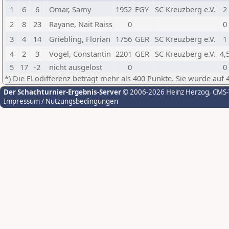
1
6
6
Omar, Samy
1952
EGY
SC Kreuzberg e.V.
2
2
8
23
Rayane, Nait Raiss
0
0
3
4
14
Griebling, Florian
1756
GER
SC Kreuzberg e.V.
1
4
2
3
Vogel, Constantin
2201
GER
SC Kreuzberg e.V.
4,
5
17
-2
nicht ausgelost
0
0
*) Die ELodifferenz beträgt mehr als 400 Punkte. Sie wurde auf 
Der Schachturnier-Ergebnis-Server
© 2006-2026 Heinz Herzog
, CMS
Impressum / Nutzungsbedingungen