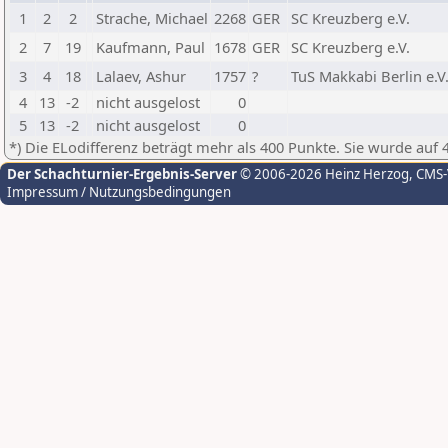
1
2
2
Strache, Michael
2268
GER
SC Kreuzberg e.V.
2
7
19
Kaufmann, Paul
1678
GER
SC Kreuzberg e.V.
3
4
18
Lalaev, Ashur
1757
?
TuS Makkabi Berlin e.V
4
13
-2
nicht ausgelost
0
5
13
-2
nicht ausgelost
0
*) Die ELodifferenz beträgt mehr als 400 Punkte. Sie wurde auf 
Der Schachturnier-Ergebnis-Server
© 2006-2026 Heinz Herzog
, CMS
Impressum / Nutzungsbedingungen