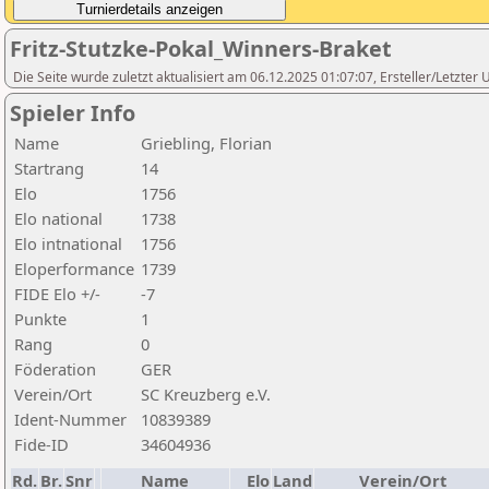
Fritz-Stutzke-Pokal_Winners-Braket
Die Seite wurde zuletzt aktualisiert am 06.12.2025 01:07:07, Ersteller/Letzte
Spieler Info
Name
Griebling, Florian
Startrang
14
Elo
1756
Elo national
1738
Elo intnational
1756
Eloperformance
1739
FIDE Elo +/-
-7
Punkte
1
Rang
0
Föderation
GER
Verein/Ort
SC Kreuzberg e.V.
Ident-Nummer
10839389
Fide-ID
34604936
Rd.
Br.
Snr
Name
Elo
Land
Verein/Ort