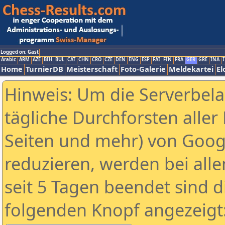
Logged on: Gast
Arabic
ARM
AZE
BIH
BUL
CAT
CHN
CRO
CZE
DEN
ENG
ESP
FAI
FIN
FRA
GER
GRE
INA
I
Home
TurnierDB
Meisterschaft
Foto-Galerie
Meldekartei
El
Hinweis: Um die Serverbel
tägliche Durchforsten aller 
Seiten und mehr) von Goog
reduzieren, werden bei alle
seit 5 Tagen beendet sind d
folgenden Knopf angezeigt