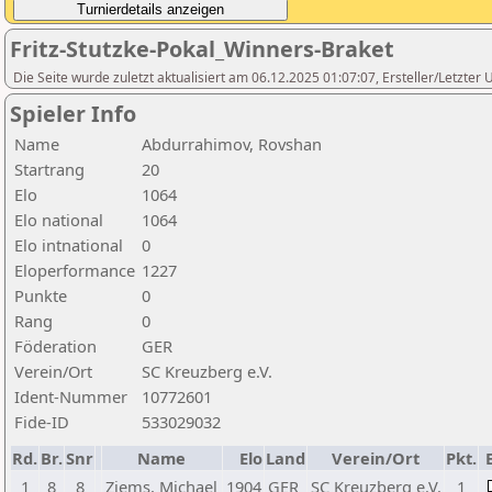
Fritz-Stutzke-Pokal_Winners-Braket
Die Seite wurde zuletzt aktualisiert am 06.12.2025 01:07:07, Ersteller/Letzte
Spieler Info
Name
Abdurrahimov, Rovshan
Startrang
20
Elo
1064
Elo national
1064
Elo intnational
0
Eloperformance
1227
Punkte
0
Rang
0
Föderation
GER
Verein/Ort
SC Kreuzberg e.V.
Ident-Nummer
10772601
Fide-ID
533029032
Rd.
Br.
Snr
Name
Elo
Land
Verein/Ort
Pkt.
1
8
8
Ziems, Michael
1904
GER
SC Kreuzberg e.V.
1