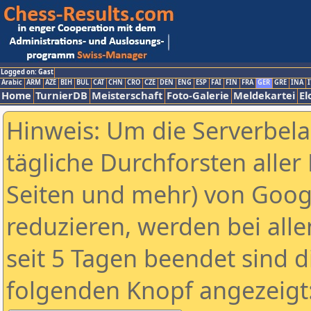
Logged on: Gast
Arabic
ARM
AZE
BIH
BUL
CAT
CHN
CRO
CZE
DEN
ENG
ESP
FAI
FIN
FRA
GER
GRE
INA
I
Home
TurnierDB
Meisterschaft
Foto-Galerie
Meldekartei
El
Hinweis: Um die Serverbel
tägliche Durchforsten aller 
Seiten und mehr) von Goog
reduzieren, werden bei alle
seit 5 Tagen beendet sind d
folgenden Knopf angezeigt