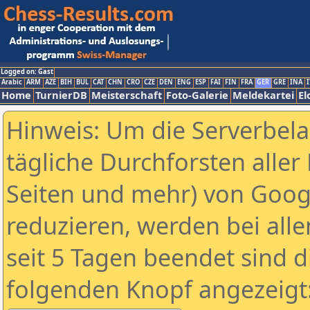
Logged on: Gast
Arabic
ARM
AZE
BIH
BUL
CAT
CHN
CRO
CZE
DEN
ENG
ESP
FAI
FIN
FRA
GER
GRE
INA
I
Home
TurnierDB
Meisterschaft
Foto-Galerie
Meldekartei
El
Hinweis: Um die Serverbel
tägliche Durchforsten aller 
Seiten und mehr) von Goog
reduzieren, werden bei alle
seit 5 Tagen beendet sind d
folgenden Knopf angezeigt