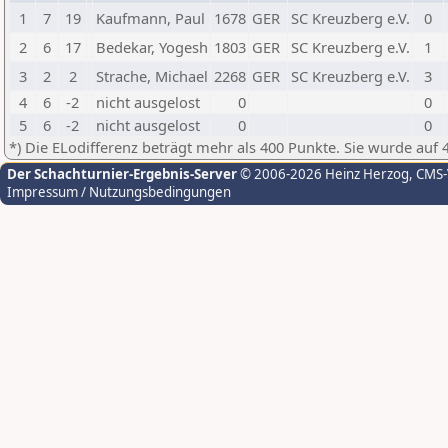
1
7
19
Kaufmann, Paul
1678
GER
SC Kreuzberg e.V.
0
2
6
17
Bedekar, Yogesh
1803
GER
SC Kreuzberg e.V.
1
3
2
2
Strache, Michael
2268
GER
SC Kreuzberg e.V.
3
4
6
-2
nicht ausgelost
0
0
5
6
-2
nicht ausgelost
0
0
*) Die ELodifferenz beträgt mehr als 400 Punkte. Sie wurde auf 
Der Schachturnier-Ergebnis-Server
© 2006-2026 Heinz Herzog
, CMS
Impressum / Nutzungsbedingungen