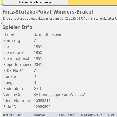
Fritz-Stutzke-Pokal_Winners-Braket
Die Seite wurde zuletzt aktualisiert am 06.12.2025 01:07:07, Ersteller/Letzte
Spieler Info
Name
Schmidt, Fabian
Startrang
7
Elo
1951
Elo national
1850
Elo intnational
1951
Eloperformance
2041
FIDE Elo +/-
7
Punkte
2
Rang
0
Föderation
GER
Verein/Ort
SV Königsjäger Süd-West e.V.
Ident-Nummer
10585219
Fide-ID
12989592
Rd.
Br.
Snr
Name
Elo
Land
Verein/Ort
Pkt.