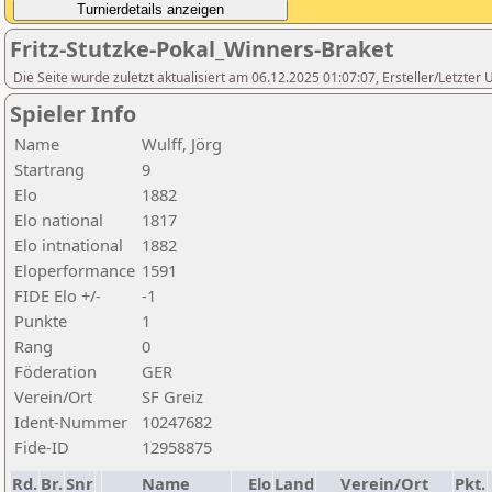
Fritz-Stutzke-Pokal_Winners-Braket
Die Seite wurde zuletzt aktualisiert am 06.12.2025 01:07:07, Ersteller/Letzte
Spieler Info
Name
Wulff, Jörg
Startrang
9
Elo
1882
Elo national
1817
Elo intnational
1882
Eloperformance
1591
FIDE Elo +/-
-1
Punkte
1
Rang
0
Föderation
GER
Verein/Ort
SF Greiz
Ident-Nummer
10247682
Fide-ID
12958875
Rd.
Br.
Snr
Name
Elo
Land
Verein/Ort
Pkt.