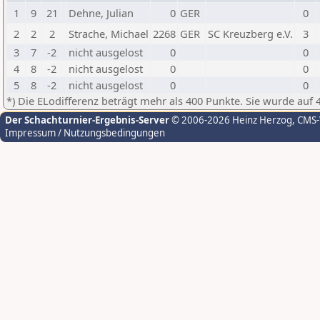
1
9
21
Dehne, Julian
0
GER
0
2
2
2
Strache, Michael
2268
GER
SC Kreuzberg e.V.
3
3
7
-2
nicht ausgelost
0
0
4
8
-2
nicht ausgelost
0
0
5
8
-2
nicht ausgelost
0
0
*) Die ELodifferenz beträgt mehr als 400 Punkte. Sie wurde auf 
Der Schachturnier-Ergebnis-Server
© 2006-2026 Heinz Herzog
, CMS
Impressum / Nutzungsbedingungen