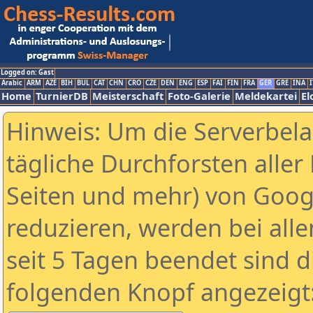
Logged on: Gast
Arabic
ARM
AZE
BIH
BUL
CAT
CHN
CRO
CZE
DEN
ENG
ESP
FAI
FIN
FRA
GER
GRE
INA
I
Home
TurnierDB
Meisterschaft
Foto-Galerie
Meldekartei
El
Hinweis: Um die Serverbel
tägliche Durchforsten aller 
Seiten und mehr) von Goog
reduzieren, werden bei alle
seit 5 Tagen beendet sind d
folgenden Knopf angezeigt