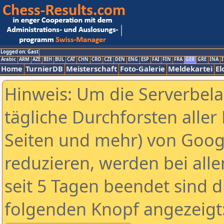
Logged on: Gast
Arabic
ARM
AZE
BIH
BUL
CAT
CHN
CRO
CZE
DEN
ENG
ESP
FAI
FIN
FRA
GER
GRE
INA
I
Home
TurnierDB
Meisterschaft
Foto-Galerie
Meldekartei
El
Hinweis: Um die Serverbel
tägliche Durchforsten aller 
Seiten und mehr) von Goog
reduzieren, werden bei alle
seit 5 Tagen beendet sind d
folgenden Knopf angezeigt