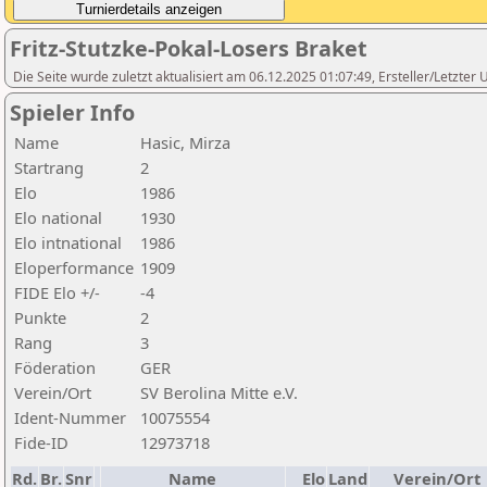
Fritz-Stutzke-Pokal-Losers Braket
Die Seite wurde zuletzt aktualisiert am 06.12.2025 01:07:49, Ersteller/Letzte
Spieler Info
Name
Hasic, Mirza
Startrang
2
Elo
1986
Elo national
1930
Elo intnational
1986
Eloperformance
1909
FIDE Elo +/-
-4
Punkte
2
Rang
3
Föderation
GER
Verein/Ort
SV Berolina Mitte e.V.
Ident-Nummer
10075554
Fide-ID
12973718
Rd.
Br.
Snr
Name
Elo
Land
Verein/Ort