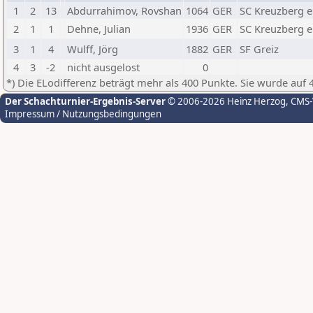
1
2
13
Abdurrahimov, Rovshan
1064
GER
SC Kreuzberg e.
2
1
1
Dehne, Julian
1936
GER
SC Kreuzberg e.
3
1
4
Wulff, Jörg
1882
GER
SF Greiz
4
3
-2
nicht ausgelost
0
*) Die ELodifferenz beträgt mehr als 400 Punkte. Sie wurde auf 
Der Schachturnier-Ergebnis-Server
© 2006-2026 Heinz Herzog
, CMS
Impressum / Nutzungsbedingungen