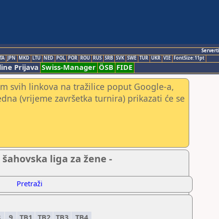
Servert
TA
JPN
MKD
LTU
NED
POL
POR
ROU
RUS
SRB
SVK
SWE
TUR
UKR
VIE
FontSize:11pt
ine Prijava
Swiss-Manager
ÖSB
FIDE
m svih linkova na tražilice poput Google-a,
jedna (vrijeme završetka turnira) prikazati će se
 šahovska liga za žene -
Pretraži
8
9
TB1
TB2
TB3
TB4