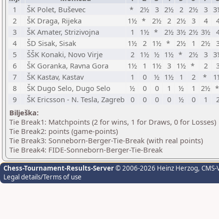
1
ŠK Polet, Buševec
*
2½
3
2½
2
2½
3
3
2
ŠK Draga, Rijeka
1½
*
2½
2
2½
3
4
3
ŠK Amater, Strizivojna
1
1½
*
2½
3½
2½
3½
4
ŠD Sisak, Sisak
1½
2
1½
*
2½
1
2½
5
ŠŠK Konaki, Novo Virje
2
1½
½
1½
*
2½
3
3
6
ŠK Goranka, Ravna Gora
1½
1
1½
3
1½
*
2
7
ŠK Kastav, Kastav
1
0
½
1½
1
2
*
1
8
ŠK Dugo Selo, Dugo Selo
½
0
0
1
½
1
2½
9
ŠK Ericsson - N. Tesla, Zagreb
0
0
0
0
½
0
1
Bilješka:
Tie Break1: Matchpoints (2 for wins, 1 for Draws, 0 for Losses)
Tie Break2: points (game-points)
Tie Break3: Sonneborn-Berger-Tie-Break (with real points)
Tie Break4: FIDE-Sonneborn-Berger-Tie-Break
Chess-Tournament-Results-Server
© 2006-2026 Heinz Herzog
, CMS-
Legal details/Terms of use