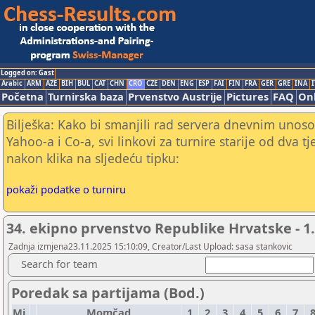
Logged on: Gast
Arabic
ARM
AZE
BIH
BUL
CAT
CHN
CRO
CZE
DEN
ENG
ESP
FAI
FIN
FRA
GER
GRE
INA
I
Početna
Turnirska baza
Prvenstvo Austrije
Pictures
FAQ
Onl
Bilješka: Kako bi smanjili rad servera dnevnim unoso
Yahoo-a i Co-a, svi linkovi za turnire starije od dva t
nakon klika na sljedeću tipku:
pokaži podatke o turniru
34. ekipno prvenstvo Republike Hrvatske - 1.
Zadnja izmjena23.11.2025 15:10:09, Creator/Last Upload: sasa stankovic
Search for team
Poredak sa partijama (Bod.)
Mj.
Momčad
1
2
3
4
5
6
7