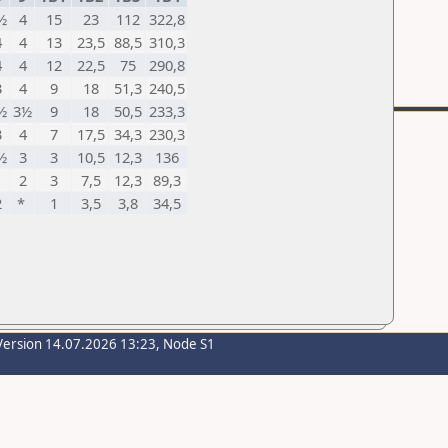
½
4
15
23
112
322,8
4
4
13
23,5
88,5
310,3
4
4
12
22,5
75
290,8
3
4
9
18
51,3
240,5
½
3½
9
18
50,5
233,3
3
4
7
17,5
34,3
230,3
½
3
3
10,5
12,3
136
*
2
3
7,5
12,3
89,3
2
*
1
3,5
3,8
34,5
Version 14.07.2026 13:23, Node S1