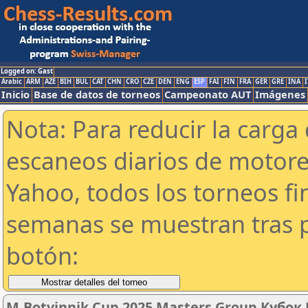
Logged on: Gast
Arabic
ARM
AZE
BIH
BUL
CAT
CHN
CRO
CZE
DEN
ENG
ESP
FAI
FIN
FRA
GER
GRE
INA
I
Inicio
Base de datos de torneos
Campeonato AUT
Imágenes
Nota: Para reducir la carga 
escaneos diarios de motor
Yahoo, todos los torneos f
semanas se muestran tras p
botón:
M.Botvinnik Cup 2025 Masters Group Кубок