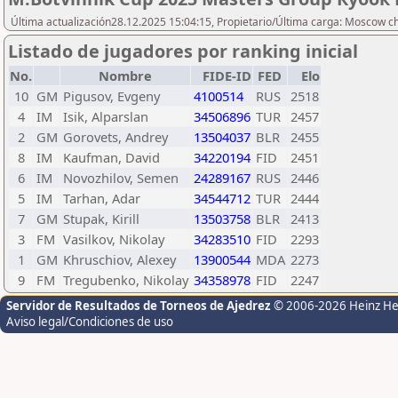
Última actualización28.12.2025 15:04:15, Propietario/Última carga: Moscow c
Listado de jugadores por ranking inicial
No.
Nombre
FIDE-ID
FED
Elo
10
GM
Pigusov, Evgeny
4100514
RUS
2518
4
IM
Isik, Alparslan
34506896
TUR
2457
2
GM
Gorovets, Andrey
13504037
BLR
2455
8
IM
Kaufman, David
34220194
FID
2451
6
IM
Novozhilov, Semen
24289167
RUS
2446
5
IM
Tarhan, Adar
34544712
TUR
2444
7
GM
Stupak, Kirill
13503758
BLR
2413
3
FM
Vasilkov, Nikolay
34283510
FID
2293
1
GM
Khruschiov, Alexey
13900544
MDA
2273
9
FM
Tregubenko, Nikolay
34358978
FID
2247
Servidor de Resultados de Torneos de Ajedrez
© 2006-2026 Heinz H
Aviso legal/Condiciones de uso