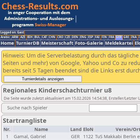
Logged on: Gast
Arabic
ARM
AZE
BIH
BUL
CAT
CHN
CRO
CZE
DEN
ENG
ESP
FAI
FIN
FRA
GER
GRE
INA
I
Home
TurnierDB
Meisterschaft
Foto-Galerie
Meldekartei
El
Hinweis: Um die Serverbelastung durch das tägliche D
Seiten und mehr) von Google, Yahoo und Co zu reduz
bereits seit 5 Tagen beendet sind die Links erst dur
Regionales Kinderschachturnier u8
Die Seite wurde zuletzt aktualisiert am 15.02.2026 14:54:38, Ersteller/Letzte
Suche nach Spieler
Startrangliste
Nr.
Name
Land
EloN
Verein/Or
1
Gamal, Gabriel
GER
1122
TuS Makkabi Berlin e