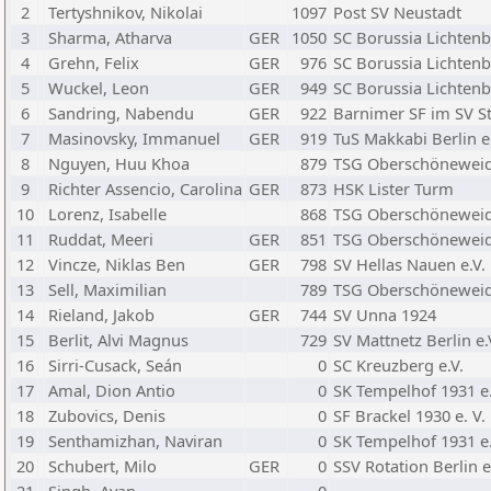
2
Tertyshnikov, Nikolai
1097
Post SV Neustadt
3
Sharma, Atharva
GER
1050
SC Borussia Lichten
4
Grehn, Felix
GER
976
SC Borussia Lichten
5
Wuckel, Leon
GER
949
SC Borussia Lichten
6
Sandring, Nabendu
GER
922
Barnimer SF im SV S
7
Masinovsky, Immanuel
GER
919
TuS Makkabi Berlin e
8
Nguyen, Huu Khoa
879
TSG Oberschöneweid
9
Richter Assencio, Carolina
GER
873
HSK Lister Turm
10
Lorenz, Isabelle
868
TSG Oberschöneweid
11
Ruddat, Meeri
GER
851
TSG Oberschöneweid
12
Vincze, Niklas Ben
GER
798
SV Hellas Nauen e.V.
13
Sell, Maximilian
789
TSG Oberschöneweid
14
Rieland, Jakob
GER
744
SV Unna 1924
15
Berlit, Alvi Magnus
729
SV Mattnetz Berlin e.
16
Sirri-Cusack, Seán
0
SC Kreuzberg e.V.
17
Amal, Dion Antio
0
SK Tempelhof 1931 e.
18
Zubovics, Denis
0
SF Brackel 1930 e. V.
19
Senthamizhan, Naviran
0
SK Tempelhof 1931 e.
20
Schubert, Milo
GER
0
SSV Rotation Berlin e