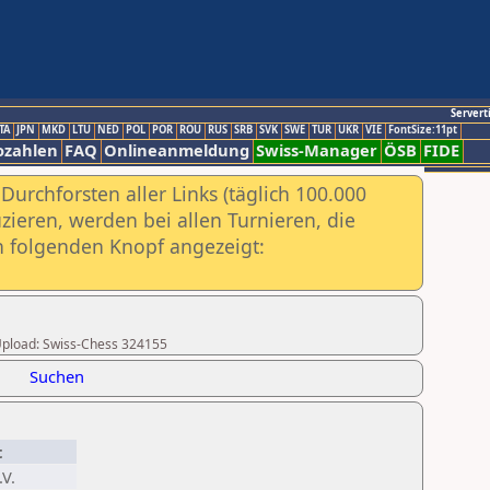
Servert
TA
JPN
MKD
LTU
NED
POL
POR
ROU
RUS
SRB
SVK
SWE
TUR
UKR
VIE
FontSize:11pt
ozahlen
FAQ
Onlineanmeldung
Swiss-Manager
ÖSB
FIDE
urchforsten aller Links (täglich 100.000
ieren, werden bei allen Turnieren, die
ch folgenden Knopf angezeigt:
r Upload: Swiss-Chess 324155
Suchen
t
.V.