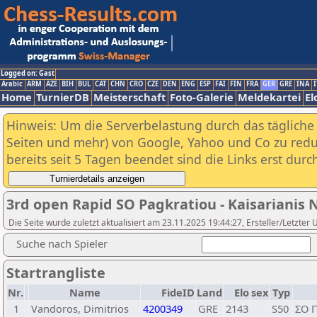
Logged on: Gast
Arabic
ARM
AZE
BIH
BUL
CAT
CHN
CRO
CZE
DEN
ENG
ESP
FAI
FIN
FRA
GER
GRE
INA
I
Home
TurnierDB
Meisterschaft
Foto-Galerie
Meldekartei
El
Hinweis: Um die Serverbelastung durch das tägliche D
Seiten und mehr) von Google, Yahoo und Co zu reduz
bereits seit 5 Tagen beendet sind die Links erst dur
3rd open Rapid SO Pagkratiou - Kaisarianis 
Die Seite wurde zuletzt aktualisiert am 23.11.2025 19:44:27, Ersteller/Letzter
Suche nach Spieler
Startrangliste
Nr.
Name
FideID
Land
Elo
sex
Typ
1
Vandoros, Dimitrios
4200349
GRE
2143
S50
ΣΟ 