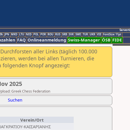
Servert
TA
JPN
MKD
LTU
NED
POL
POR
ROU
RUS
SRB
SVK
SWE
TUR
UKR
VIE
FontSize:11pt
ozahlen
FAQ
Onlineanmeldung
Swiss-Manager
ÖSB
FIDE
urchforsten aller Links (täglich 100.000
ieren, werden bei allen Turnieren, die
ch folgenden Knopf angezeigt:
Nov 2025
 Upload: Greek Chess Federation
Suchen
Verein/Ort
ΠΑΓΚΡΑΤΙΟΥ-ΚΑΙΣΑΡΙΑΝΗΣ