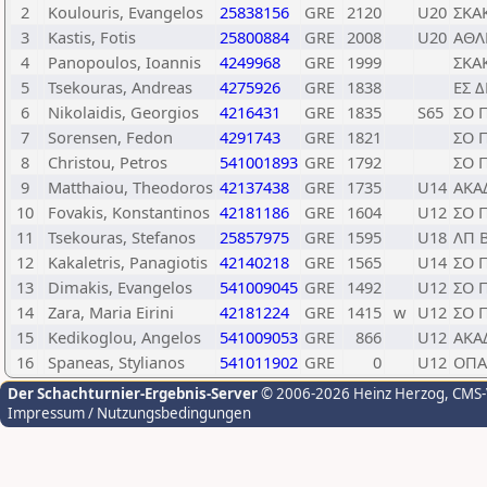
2
Koulouris, Evangelos
25838156
GRE
2120
U20
ΣΚΑ
3
Kastis, Fotis
25800884
GRE
2008
U20
ΑΘΛ
4
Panopoulos, Ioannis
4249968
GRE
1999
ΣΚΑ
5
Tsekouras, Andreas
4275926
GRE
1838
ΕΣ 
6
Nikolaidis, Georgios
4216431
GRE
1835
S65
ΣΟ 
7
Sorensen, Fedon
4291743
GRE
1821
ΣΟ 
8
Christou, Petros
541001893
GRE
1792
ΣΟ 
9
Matthaiou, Theodoros
42137438
GRE
1735
U14
ΑΚΑ
10
Fovakis, Konstantinos
42181186
GRE
1604
U12
ΣΟ 
11
Tsekouras, Stefanos
25857975
GRE
1595
U18
ΛΠ 
12
Kakaletris, Panagiotis
42140218
GRE
1565
U14
ΣΟ 
13
Dimakis, Evangelos
541009045
GRE
1492
U12
ΣΟ 
14
Zara, Maria Eirini
42181224
GRE
1415
w
U12
ΣΟ 
15
Kedikoglou, Angelos
541009053
GRE
866
U12
ΑΚΑ
16
Spaneas, Stylianos
541011902
GRE
0
U12
ΟΠΑ
Der Schachturnier-Ergebnis-Server
© 2006-2026 Heinz Herzog
, CMS
Impressum / Nutzungsbedingungen