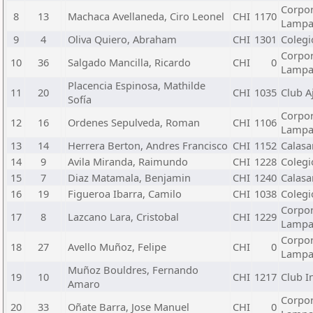
Corpor
8
13
Machaca Avellaneda, Ciro Leonel
CHI
1170
Lamp
9
4
Oliva Quiero, Abraham
CHI
1301
Colegi
Corpor
10
36
Salgado Mancilla, Ricardo
CHI
0
Lamp
Placencia Espinosa, Mathilde
11
20
CHI
1035
Club A
Sofía
Corpor
12
16
Ordenes Sepulveda, Roman
CHI
1106
Lamp
13
14
Herrera Berton, Andres Francisco
CHI
1152
Calasa
14
9
Avila Miranda, Raimundo
CHI
1228
Colegi
15
7
Diaz Matamala, Benjamin
CHI
1240
Calasa
16
19
Figueroa Ibarra, Camilo
CHI
1038
Colegi
Corpor
17
8
Lazcano Lara, Cristobal
CHI
1229
Lamp
Corpor
18
27
Avello Muñoz, Felipe
CHI
0
Lamp
Muñoz Bouldres, Fernando
19
10
CHI
1217
Club I
Amaro
Corpor
20
33
Oñate Barra, Jose Manuel
CHI
0