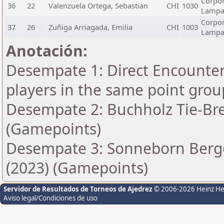
Corpor
36
22
Valenzuela Ortega, Sebastian
CHI
1030
Lamp
Corpor
37
26
Zuñiga Arriagada, Emilia
CHI
1003
Lamp
Anotación:
Desempate 1: Direct Encounter 
players in the same point grou
Desempate 2: Buchholz Tie-Bre
(Gamepoints)
Desempate 3: Sonneborn Berge
(2023) (Gamepoints)
Servidor de Resultados de Torneos de Ajedrez
© 2006-2026 Heinz H
Aviso legal/Condiciones de uso