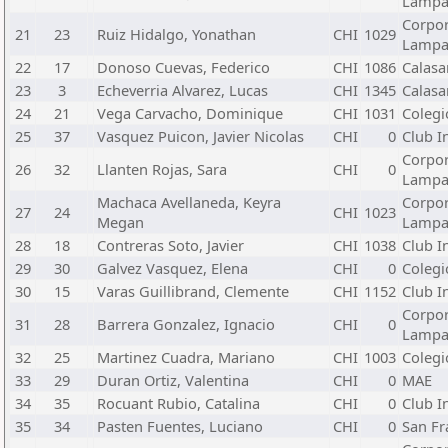
Lamp
Corpor
21
23
Ruiz Hidalgo, Yonathan
CHI
1029
Lamp
22
17
Donoso Cuevas, Federico
CHI
1086
Calasa
23
3
Echeverria Alvarez, Lucas
CHI
1345
Calasa
24
21
Vega Carvacho, Dominique
CHI
1031
Colegi
25
37
Vasquez Puicon, Javier Nicolas
CHI
0
Club I
Corpor
26
32
Llanten Rojas, Sara
CHI
0
Lamp
Machaca Avellaneda, Keyra
Corpor
27
24
CHI
1023
Megan
Lamp
28
18
Contreras Soto, Javier
CHI
1038
Club I
29
30
Galvez Vasquez, Elena
CHI
0
Colegi
30
15
Varas Guillibrand, Clemente
CHI
1152
Club I
Corpor
31
28
Barrera Gonzalez, Ignacio
CHI
0
Lamp
32
25
Martinez Cuadra, Mariano
CHI
1003
Colegi
33
29
Duran Ortiz, Valentina
CHI
0
MAE
34
35
Rocuant Rubio, Catalina
CHI
0
Club I
35
34
Pasten Fuentes, Luciano
CHI
0
San Fr