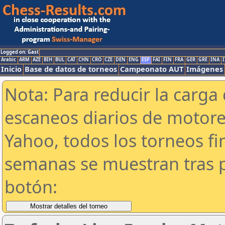
Logged on: Gast
Arabic
ARM
AZE
BIH
BUL
CAT
CHN
CRO
CZE
DEN
ENG
ESP
FAI
FIN
FRA
GER
GRE
INA
I
Inicio
Base de datos de torneos
Campeonato AUT
Imágenes
Nota: Para reducir la carga 
escaneos diarios de motor
Yahoo, todos los torneos f
semanas se muestran tras p
botón: