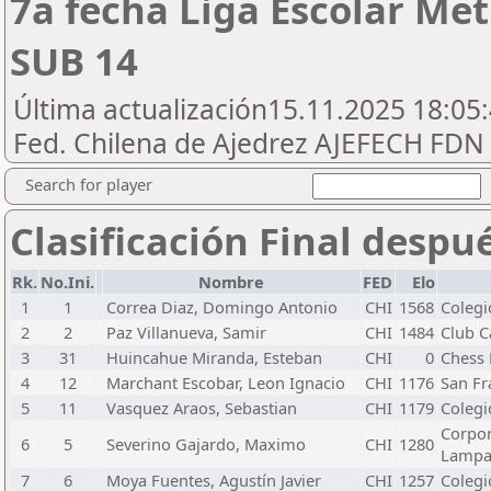
7a fecha Liga Escolar Met
SUB 14
Última actualización15.11.2025 18:05:
Fed. Chilena de Ajedrez AJEFECH FDN
Search for player
Clasificación Final despu
Rk.
No.Ini.
Nombre
FED
Elo
1
1
Correa Diaz, Domingo Antonio
CHI
1568
Colegi
2
2
Paz Villanueva, Samir
CHI
1484
Club C
3
31
Huincahue Miranda, Esteban
CHI
0
Chess
4
12
Marchant Escobar, Leon Ignacio
CHI
1176
San Fr
5
11
Vasquez Araos, Sebastian
CHI
1179
Colegi
Corpor
6
5
Severino Gajardo, Maximo
CHI
1280
Lamp
7
6
Moya Fuentes, Agustín Javier
CHI
1257
Colegi