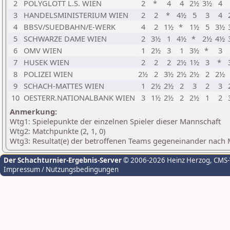
2
POLYGLOTT L.S. WIEN
2
*
4
4
2½
3½
4
3
HANDELSMINISTERIUM WIEN
2
2
*
4½
5
3
4
4
BBSV/SUEDBAHN/E-WERK
4
2
1½
*
1½
5
3½
5
SCHWARZE DAME WIEN
2
3½
1
4½
*
2½
4½
6
OMV WIEN
1
2½
3
1
3½
*
3
7
HUSEK WIEN
2
2
2
2½
1½
3
*
8
POLIZEI WIEN
2½
2
3½
2½
2½
2
2½
9
SCHACH-MATTES WIEN
1
2½
2½
2
3
2
3
10
OESTERR.NATIONALBANK WIEN
3
1½
2½
2
2½
1
2
Anmerkung:
Wtg1: Spielepunkte der einzelnen Spieler dieser Mannschaft
Wtg2: Matchpunkte (2, 1, 0)
Wtg3: Resultat(e) der betroffenen Teams gegeneinander nach
Der Schachturnier-Ergebnis-Server
© 2006-2026 Heinz Herzog
, CMS
Impressum / Nutzungsbedingungen