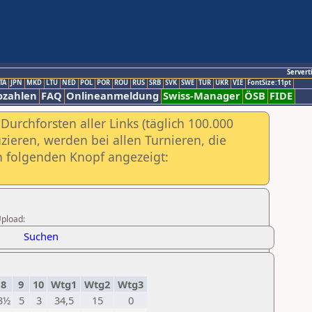
Servert
TA
JPN
MKD
LTU
NED
POL
POR
ROU
RUS
SRB
SVK
SWE
TUR
UKR
VIE
FontSize:11pt
ozahlen
FAQ
Onlineanmeldung
Swiss-Manager
ÖSB
FIDE
urchforsten aller Links (täglich 100.000
ieren, werden bei allen Turnieren, die
ch folgenden Knopf angezeigt:
Upload:
Suchen
8
9
10
Wtg1
Wtg2
Wtg3
3½
5
3
34,5
15
0