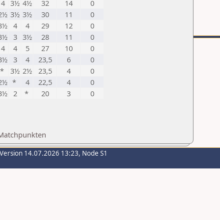
4
3½
4½
32
14
0
2½
3½
3½
30
11
0
3½
4
4
29
12
0
3½
3
3½
28
11
0
4
4
5
27
10
0
3½
3
4
23,5
6
0
*
3½
2½
23,5
4
0
2½
*
4
22,5
4
0
3½
2
*
20
3
0
 Matchpunkten
-Version 14.07.2026 13:23, Node S1