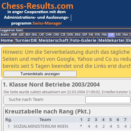
Logged on: Gast
Arabic
ARM
AZE
BIH
BUL
CAT
CHN
CRO
CZE
DEN
ENG
ESP
FAI
FIN
FRA
GER
GRE
INA
I
Home
TurnierDB
Meisterschaft
Foto-Galerie
Meldekartei
El
Hinweis: Um die Serverbelastung durch das tägliche D
Seiten und mehr) von Google, Yahoo und Co zu reduz
bereits seit 5 Tagen beendet sind die Links erst dur
1. Klasse Nord Betriebe 2003/2004
Die Seite wurde zuletzt aktualisiert am 22.03.2004 21:00:02, Ersteller/Letzter 
Suche nach Team
Kreuztabelle nach Rang (Pkt.)
Rg.
Team
1
2
3
4
5
6
7
1
SOZIALMINISTERIUM WIEN
*
4
4
2
4
5
4