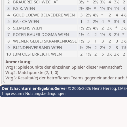
2
BRAUEREI SCHWECHAT
3½
*
2½
3½
4
3½
2
3
P.S.K. WIEN
2½
3½
*
1½
3½
1½
4
4
GOLD.LOEWE BELVEDERE WIEN
3
2½
4½
*
2
4
4½
5
BA - CA WIEN
1
2
2½
4
*
3½
3
6
SIEMENS WIEN
1½
2½
4½
2
2½
*
3½
7
ROTER BAUER DOGMA WIEN
1½
4
2
1½
3
2½
*
8
WIENER GEBIETSKRANKENKASSE
1½
3
1
3
2
3
3½
9
BLINDENVERBAND WIEN
½
2½
2
2½
2
3
1½
10
IBM OESTERREICH, WIEN
2
1½
2
5
3½
2½
2
Anmerkung:
Wtg1: Spielepunkte der einzelnen Spieler dieser Mannschaft
Wtg2: Matchpunkte (2, 1, 0)
Wtg3: Resultat(e) der betroffenen Teams gegeneinander nach
Der Schachturnier-Ergebnis-Server
© 2006-2026 Heinz Herzog
, CMS
Impressum / Nutzungsbedingungen