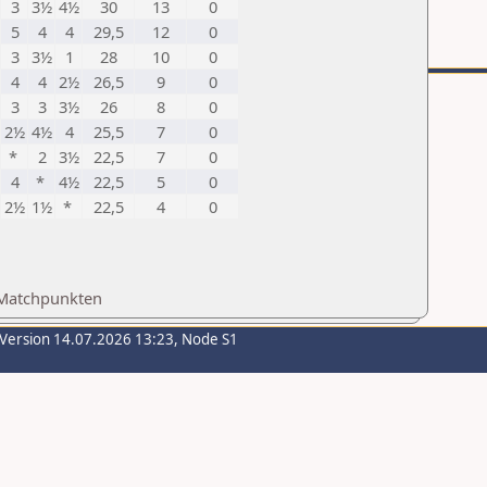
3
3½
4½
30
13
0
5
4
4
29,5
12
0
3
3½
1
28
10
0
4
4
2½
26,5
9
0
3
3
3½
26
8
0
2½
4½
4
25,5
7
0
*
2
3½
22,5
7
0
4
*
4½
22,5
5
0
2½
1½
*
22,5
4
0
 Matchpunkten
-Version 14.07.2026 13:23, Node S1