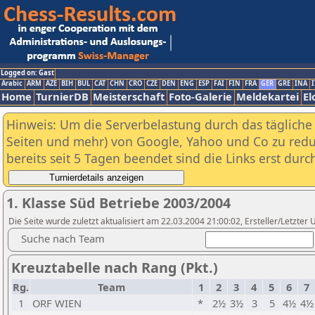
Logged on: Gast
Arabic
ARM
AZE
BIH
BUL
CAT
CHN
CRO
CZE
DEN
ENG
ESP
FAI
FIN
FRA
GER
GRE
INA
I
Home
TurnierDB
Meisterschaft
Foto-Galerie
Meldekartei
El
Hinweis: Um die Serverbelastung durch das tägliche D
Seiten und mehr) von Google, Yahoo und Co zu reduz
bereits seit 5 Tagen beendet sind die Links erst dur
1. Klasse Süd Betriebe 2003/2004
Die Seite wurde zuletzt aktualisiert am 22.03.2004 21:00:02, Ersteller/Letzter 
Suche nach Team
Kreuztabelle nach Rang (Pkt.)
Rg.
Team
1
2
3
4
5
6
7
1
ORF WIEN
*
2½
3½
3
5
4½
4½