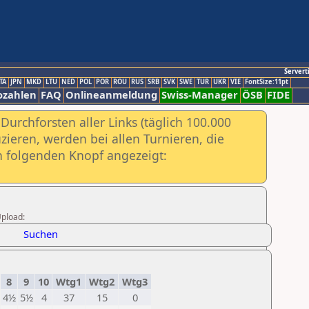
Servert
TA
JPN
MKD
LTU
NED
POL
POR
ROU
RUS
SRB
SVK
SWE
TUR
UKR
VIE
FontSize:11pt
ozahlen
FAQ
Onlineanmeldung
Swiss-Manager
ÖSB
FIDE
urchforsten aller Links (täglich 100.000
ieren, werden bei allen Turnieren, die
ch folgenden Knopf angezeigt:
Upload:
Suchen
8
9
10
Wtg1
Wtg2
Wtg3
4½
5½
4
37
15
0