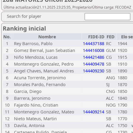
Última actualización21.11.2025 23:25:35, Propietario/Última carga: FECODAZ
Search for player
Ranking inicial
No.
Nombre
FIDE-ID
FED
Elo
s
1
Rey Barroso, Pablo
144437188
RC
1944
2
Gomez Bernal, Juan Sebastian
144416008
GLM
1920
3
Niño Mendoza, Lucas
144421486
CG
1915
4
Montenegro Gonzalez, Pedro
144409478
SB
1910
5
Angel Chaves, Manuel Andres
144409230
SB
1890
6
Acuna Torrente, Jeronimo
ANG
1880
7
Morales Pardo, Fernando
SJ
1870
8
Garcia, Diego
CNG
1850
9
Barrera, Jeronimo
ALC
1840
10
Fajardo Nino, Cristian
NOG
1790
11
Montenegro Gonzalez, Mateo
144409214
SB
1780
12
Nieto Mateus, Martin
SB
1770
13
Davila, Antonia
ALC
1750
14
Cartagena Pulido, Daniela
CG
1730