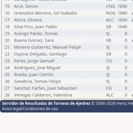
15
Arce, Simon
CNG
1690
16
Granados Moreno, Sol Isabella
NOG
1660
17
Alvira, Silvana
ALC
1650
18
Silva Pico, Juan Pablo
SB
1640
19
Arango Pardo, Tomas
SJ
0
20
Baena Gomez, Sara
SB
0
21
Moreno Gutierrez, Manuel Felipe
SJ
0
22
Ospina Delgado, Santiago
SB
0
23
Perez, Jorge Samuel
CG
0
24
Rodriguez, Jose Miguel
SJ
0
25
Rueda, Juan Camilo
SJ
0
26
Sanabria, Tomas Felipe
SJ
0
27
Sanchez Farfan, Juan Sebastian
CG
0
28
Venegas Calderon, Valentina
ALC
0
Servidor de Resultados de Torneos de Ajedrez
© 2006-2026 Heinz H
Aviso legal/Condiciones de uso