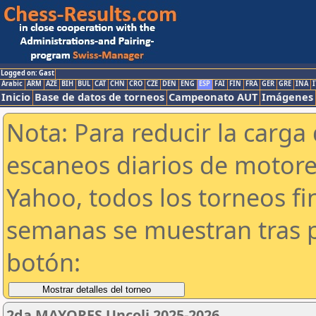
Logged on: Gast
Arabic
ARM
AZE
BIH
BUL
CAT
CHN
CRO
CZE
DEN
ENG
ESP
FAI
FIN
FRA
GER
GRE
INA
I
Inicio
Base de datos de torneos
Campeonato AUT
Imágenes
Nota: Para reducir la carga 
escaneos diarios de motor
Yahoo, todos los torneos f
semanas se muestran tras p
botón:
2da MAYORES Uncoli 2025-2026