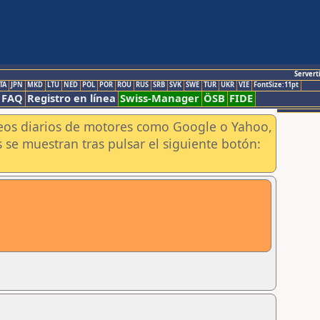
Servert
TA
JPN
MKD
LTU
NED
POL
POR
ROU
RUS
SRB
SVK
SWE
TUR
UKR
VIE
FontSize:11pt
FAQ
Registro en línea
Swiss-Manager
ÖSB
FIDE
aneos diarios de motores como Google o Yahoo,
 se muestran tras pulsar el siguiente botón: