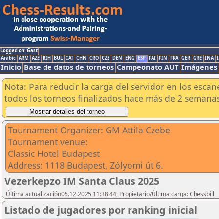
Logged on: Gast
Arabic
ARM
AZE
BIH
BUL
CAT
CHN
CRO
CZE
DEN
ENG
ESP
FAI
FIN
FRA
GER
GRE
INA
I
Inicio
Base de datos de torneos
Campeonato AUT
Imágenes
Nota: Para reducir la carga del servidor en los esc
todos los torneos finalizados hace más de 2 semanas
Tournament Organizer: GM Attila Czebe
Tournament venue:
Classic Hotel Budapest
Address: 1118 Budapest, Zólyomi út 6.
Vezerkepzo IM Santa Claus 2025
Última actualización05.12.2025 11:38:44, Propietario/Última carga: Chessbill
Listado de jugadores por ranking inicial