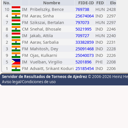
No.
Nombre
FIDE-ID
FED
Elo
10
IM
Pribelszky, Bence
769738
HUN
2428
4
FM
Aarav, Sinha
25674064
IND
2297
7
FM
Szikszai, Bertalan
797073
HUN
2297
8
CM
Snehal, Bhosale
5021995
IND
2246
6
IM
Jakab, Attila
709727
HUN
2240
2
FM
Aarav, Sarbalia
33382859
IND
2231
3
FM
Mahitosh, Dey
25091468
IND
2228
9
FM
Ojas, Kulkarni
25040073
IND
2226
5
IM
Vuelban, Virgilio
5201896
PHI
2208
1
FM
Advaitt, Srikant Koduri
25185454
IND
2206
Servidor de Resultados de Torneos de Ajedrez
© 2006-2026 Heinz H
Aviso legal/Condiciones de uso