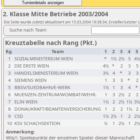
2. Klasse Mitte Betriebe 2003/2004
Die Seite wurde zuletzt aktualisiert am 15.03.2004 19:38:34, Ersteller/Letzter 
Suche nach Team
Kreuztabelle nach Rang (Pkt.)
Rg.
Team
1
2
3
4
5
1
SOZIALMINISTERIUM WIEN
*
1½
2½
5
4½
2
DIE ERSTE WIEN
4½
*
2
3
5
3
HANDELSMINISTERIUM WIEN
3½
4
*
3
3
4
SIEMENS WIEN
1
3
3
*
2
5
BBSV/SUEDBAHN/E-WERK
1½
1
3
4
*
6
MUENZEN-ZENTRUM/WOMBAT/WEHR.
1
3
2½
2
2
7
ELIN WIEN
1½
2
2½
1½
3½
8
DONAUKRAFT/BEAMTENVERSICHERUNG
1
2
2
1½
2
9
CSD
1½
2½
1
2
2½
10
KSV SCHACHSEKTION
½
1
2½
1
2½
Anmerkung:
Wtg1: Spielepunkte der einzelnen Spieler dieser Mannschaft