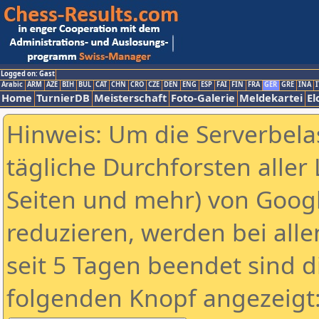
Logged on: Gast
Arabic
ARM
AZE
BIH
BUL
CAT
CHN
CRO
CZE
DEN
ENG
ESP
FAI
FIN
FRA
GER
GRE
INA
I
Home
TurnierDB
Meisterschaft
Foto-Galerie
Meldekartei
El
Hinweis: Um die Serverbela
tägliche Durchforsten aller 
Seiten und mehr) von Goog
reduzieren, werden bei alle
seit 5 Tagen beendet sind d
folgenden Knopf angezeigt