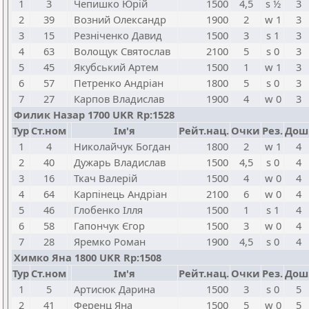
1
3
Чепишко Юрій
1500
4,5
s ½
3
2
39
Возний Олександр
1900
2
w 1
3
3
15
Резніченко Давид
1500
3
s 1
3
4
63
Волощук Святослав
2100
5
s 0
3
5
45
Якубський Артем
1500
1
w 1
3
6
57
Петренко Андріан
1800
5
s 0
3
7
27
Карпов Владислав
1900
4
w 0
3
Филик Назар 1700 UKR Rp:1528
Тур
Ст.ном
Ім'я
Рейт.нац.
Очки
Рез.
Дош
1
4
Николайчук Богдан
1800
2
w 1
4
2
40
Дужарь Владислав
1500
4,5
s 0
4
3
16
Ткач Валерій
1500
4
w 0
4
4
64
Карпінець Андріан
2100
6
w 0
4
5
46
Глобенко Ілля
1500
1
s 1
4
6
58
Гапончук Єгор
1500
3
w 0
4
7
28
Яремко Роман
1900
4,5
s 0
4
Химко Яна 1800 UKR Rp:1508
Тур
Ст.ном
Ім'я
Рейт.нац.
Очки
Рез.
Дош
1
5
Артисюк Дарина
1500
3
s 0
5
2
41
Ференц Яна
1500
5
w 0
5