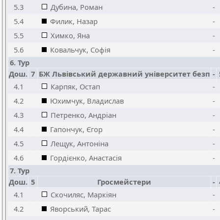
5.3
Дубина, Роман
-
5.4
Филик, Назар
-
5.5
Химко, Яна
-
5.6
Ковальчук, Софія
-
6. Тур
Дош.
7
БЖ Львівський державний університет безп
-
4.1
Карпяк, Остап
-
4.2
Юхимчук, Владислав
-
4.3
Петренко, Андріан
-
4.4
Гапончук, Єгор
-
4.5
Лещук, Антоніна
-
4.6
Гордієнко, Анастасія
-
7. Тур
Дош.
5
Гросмейстери
-
4.1
Скочиляс, Маркіян
-
4.2
Яворський, Тарас
-