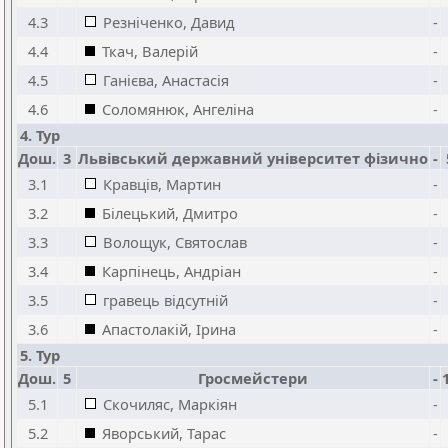
4.3
Резніченко, Давид
-
4.4
Ткач, Валерій
-
4.5
Ганієва, Анастасія
-
4.6
Соломянюк, Ангеліна
-
4. Тур
Дош.
3
Львівський державний університет фізично
-
3.1
Кравців, Мартин
-
3.2
Білецький, Дмитро
-
3.3
Волощук, Святослав
-
3.4
Карпінець, Андріан
-
3.5
гравець відсутній
-
3.6
Апастолакій, Ірина
-
5. Тур
Дош.
5
Гросмейстери
-
5.1
Скочиляс, Маркіян
-
5.2
Яворський, Тарас
-