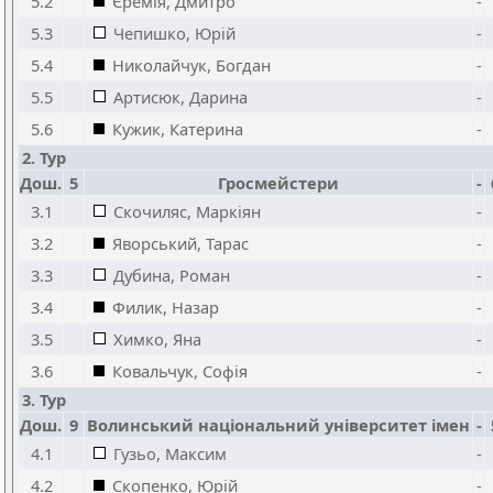
5.2
Єремія, Дмитро
-
5.3
Чепишко, Юрій
-
5.4
Николайчук, Богдан
-
5.5
Артисюк, Дарина
-
5.6
Кужик, Катерина
-
2. Тур
Дош.
5
Гросмейстери
-
3.1
Скочиляс, Маркіян
-
3.2
Яворський, Тарас
-
3.3
Дубина, Роман
-
3.4
Филик, Назар
-
3.5
Химко, Яна
-
3.6
Ковальчук, Софія
-
3. Тур
Дош.
9
Волинський національний університет імен
-
4.1
Гузьо, Максим
-
4.2
Скопенко, Юрій
-