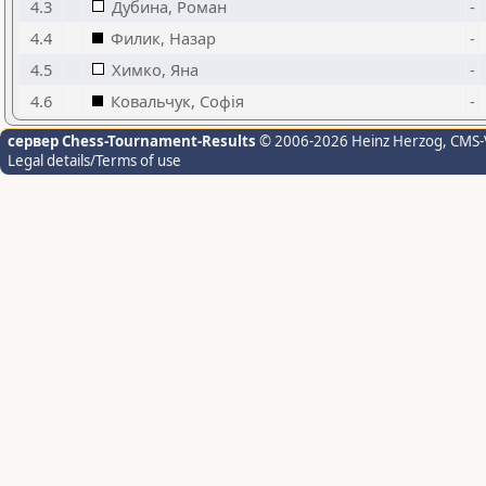
4.3
Дубина, Роман
-
4.4
Филик, Назар
-
4.5
Химко, Яна
-
4.6
Ковальчук, Софія
-
сервер Chess-Tournament-Results
© 2006-2026 Heinz Herzog
, CMS-
Legal details/Terms of use