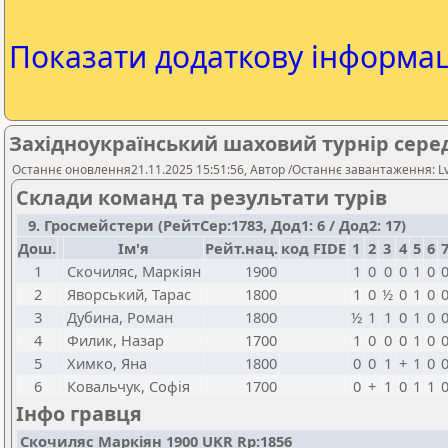
Показати додаткову інформа
Західноукраїнський шаховий турнір серед 
Останнє оновлення21.11.2025 15:51:56, Автор /Останнє завантаження: Lv
Склади команд та результати турів
9. Гросмейстери (РейтСер:1783, Дод1: 6 / Дод2: 17)
Дош.
Ім'я
Рейт.нац.
код FIDE
1
2
3
4
5
6
1
Скочиляс, Маркіян
1900
1
0
0
0
1
0
2
Яворський, Тарас
1800
1
0
½
0
1
0
3
Дубина, Роман
1800
½
1
1
0
1
0
4
Филик, Назар
1700
1
0
0
0
1
0
5
Химко, Яна
1800
0
0
1
+
1
0
6
Ковальчук, Софія
1700
0
+
1
0
1
1
Інфо гравця
Скочиляс Маркіян 1900 UKR Rp:1856