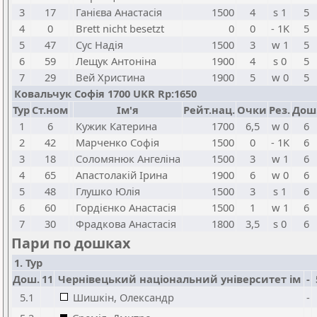
3
17
Ганієва Анастасія
1500
4
s 1
5
4
0
Brett nicht besetzt
0
0
- 1K
5
5
47
Сус Надія
1500
3
w 1
5
6
59
Лещук Антоніна
1900
4
s 0
5
7
29
Вей Христина
1900
5
w 0
5
Ковальчук Софія 1700 UKR Rp:1650
Тур
Ст.ном
Ім'я
Рейт.нац.
Очки
Рез.
Дош
1
6
Кужик Катерина
1700
6,5
w 0
6
2
42
Марченко Софія
1500
0
- 1K
6
3
18
Соломянюк Ангеліна
1500
3
w 1
6
4
65
Апастолакій Ірина
1900
6
w 0
6
5
48
Глушко Юлія
1500
3
s 1
6
6
60
Гордієнко Анастасія
1500
1
w 1
6
7
30
Фрадкова Анастасія
1800
3,5
s 0
6
Пари по дошках
1. Тур
Дош.
11
Чернівецький національний університет ім
-
5.1
Шишкін, Олександр
-