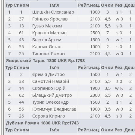
Тур
Ст.ном
Ім'я
Рейт.нац.
Очки
Рез.
Дош
1
1
Шишкін Олександр
1900
3
s 1
1
2
37
Грінько Ярослав
2100
4,5
w 0
1
3
13
Гузьо Максим
2100
5,5
s 0
1
4
61
Кравців Мартин
2500
7
s 0
1
5
43
Білотіл Артем
1500
0
w 1
1
6
55
Карпяк Остап
1900
2
s 0
1
7
25
Тишнюк Роман
2100
4,5
w 0
1
Яворський Тарас 1800 UKR Rp:1798
Тур
Ст.ном
Ім'я
Рейт.нац.
Очки
Рез.
Дош
1
2
Єремія Дмитро
1500
1
w 1
2
2
38
Самотий Назарій
2100
5,5
s 0
2
3
14
Скопенко Юрій
1900
3,5
w ½
2
4
62
Білецький Дмитро
2300
6,5
w 0
2
5
44
Турик Олександр
1500
2
s 1
2
6
56
Юхимчук Владислав
1900
3,5
w 0
2
7
26
Сорока Кирило
2100
4,5
s 0
2
Дубина Роман 1800 UKR Rp:1743
Тур
Ст.ном
Ім'я
Рейт.нац.
Очки
Рез.
Дош