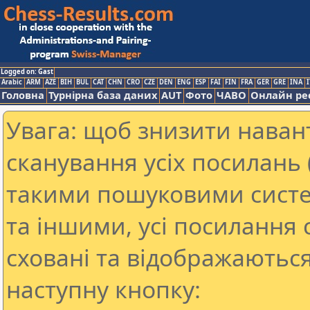
Logged on: Gast
Arabic
ARM
AZE
BIH
BUL
CAT
CHN
CRO
CZE
DEN
ENG
ESP
FAI
FIN
FRA
GER
GRE
INA
I
Головна
Турнірна база даних
AUT
Фото
ЧАВО
Онлайн ре
Увага: щоб знизити наван
сканування усіх посилань (
такими пошуковими систе
та іншими, усі посилання 
сховані та відображаються
наступну кнопку: