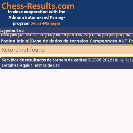
Logged on: Gast
Arabic
ARM
AZE
BIH
BUL
CAT
CHN
CRO
CZE
DEN
ENG
ESP
FAI
FIN
FRA
GER
GRE
INA
I
Pagina inicial
Base de dados de torneios
Campeonato AUT
F
Record not found
Servidor de resultados de torneio de xadrez
© 2006-2026 Heinz Her
Detalhes legais / Termos de uso