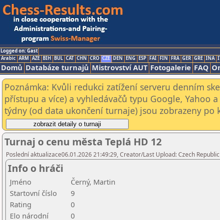
Logged on: Gast
Arabic
ARM
AZE
BIH
BUL
CAT
CHN
CRO
CZE
DEN
ENG
ESP
FAI
FIN
FRA
GER
GRE
INA
I
Domů
Databáze turnajů
Mistrovství AUT
Fotogalerie
FAQ
On
Poznámka: Kvůli redukci zatížení serveru denním s
přístupu a více) a vyhledávačů typu Google, Yahoo a 
týdny (od data ukončení turnaje) jsou zobrazeny po kl
Turnaj o cenu města Teplá HD 12
Poslední aktualizace06.01.2026 21:49:29, Creator/Last Upload: Czech Republic
Info o hráči
Jméno
Černý, Martin
Startovní číslo
9
Rating
0
Elo národní
0