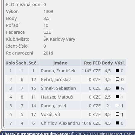
ELO mezinárodní
0
Výkon
1309
Body
3,5
Pořadí
10
Federace
CZE
Klub/Město
ŠK Karlovy Vary
Ident-číslo
0
Rok narození
2016
Kolo
Šach.
St.č.
Jméno
Rtg
FED
Body
Výsl.
1
1
1
Randa, František
1143
CZE
4,5
0
2
6
12
Kehrt, Jaroslav
0
CZE
4,5
0
3
7
16
Šimek, Sebastian
0
CZE
3,5
½
4
8
11
Hauzer, Matouš
0
CZE
2,5
1
5
7
14
Randa, Josef
0
CZE
2
1
6
5
17
Vokál, Vít
0
CZE
3,5
1
7
4
6
Chirilov, Alexandru
1018
CZE
4,5
0
Chess-Tournament-Results-Server
© 2006-2026 Heinz Herzog
, CMS-