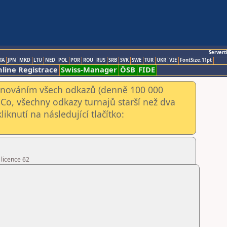
Servert
TA
JPN
MKD
LTU
NED
POL
POR
ROU
RUS
SRB
SVK
SWE
TUR
UKR
VIE
FontSize:11pt
line Registrace
Swiss-Manager
ÖSB
FIDE
kenováním všech odkazů (denně 100 000
Co, všechny odkazy turnajů starší než dva
iknutí na následující tlačítko:
 licence 62