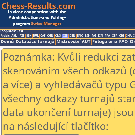
Logged on: Gast
Arabic
ARM
AZE
BIH
BUL
CAT
CHN
CRO
CZE
DEN
ENG
ESP
FAI
FIN
FRA
GER
GRE
INA
I
Domů
Databáze turnajů
Mistrovství AUT
Fotogalerie
FAQ
On
Poznámka: Kvůli redukci za
skenováním všech odkazů (
a více) a vyhledávačů typu 
všechny odkazy turnajů star
data ukončení turnaje) jsou
na následující tlačítko: