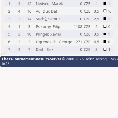
1
4
12
Nedvěd, Marek
0
CZE
4
1
2
4
16
Vu, Duc Dat
0
CZE
3,5
½
3
3
14
Suchý, Samuel
0
CZE
2,5
1
4
1
3
Pokorný, Filip
1108
CZE
5
0
5
3
10
Klinger, Xavier
0
CZE
3,5
1
6
2
2
Ugrenovich, George
1271
CZE
6,5
0
7
4
7
Dinh, Erik
0
CZE
3
1
Chess-Tournament-Results-Server
© 2006-2026 Heinz Herzog
, CMS-
tiráž