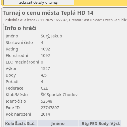
Turnaj o cenu města Teplá HD 14
Poslední aktualizace22.11.2025 16:27:45, Creator/Last Upload: Czech Republic
Info o hráči
Jméno
Surý, Jakub
Startovní číslo
4
Rating
1092
Elo národní
1092
ELO mezinárodní
0
Výkon
1527
Body
4,5
Pořadí
4
Federace
CZE
Klub/Město
ŠK Spartak Chodov
Ident-číslo
52548
Fide-ID
23747897
Rok narození
2014
Kolo
Šach.
St.č.
Jméno
Rtg
FED
Body
Výsl.