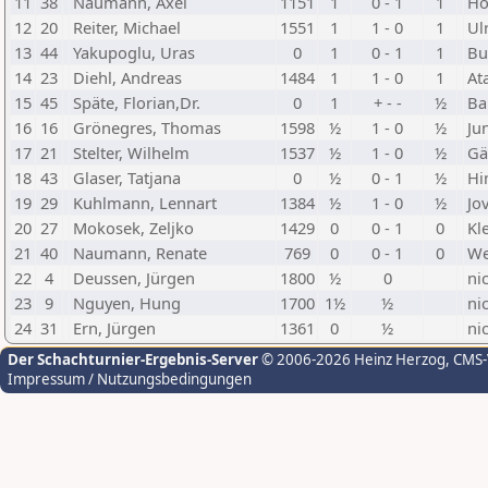
11
38
Naumann, Axel
1151
1
0 - 1
1
Ho
12
20
Reiter, Michael
1551
1
1 - 0
1
Ul
13
44
Yakupoglu, Uras
0
1
0 - 1
1
Bu
14
23
Diehl, Andreas
1484
1
1 - 0
1
At
15
45
Späte, Florian,Dr.
0
1
+ - -
½
Ba
16
16
Grönegres, Thomas
1598
½
1 - 0
½
Ju
17
21
Stelter, Wilhelm
1537
½
1 - 0
½
Gä
18
43
Glaser, Tatjana
0
½
0 - 1
½
Hi
19
29
Kuhlmann, Lennart
1384
½
1 - 0
½
Jov
20
27
Mokosek, Zeljko
1429
0
0 - 1
0
Kl
21
40
Naumann, Renate
769
0
0 - 1
0
We
22
4
Deussen, Jürgen
1800
½
0
ni
23
9
Nguyen, Hung
1700
1½
½
ni
24
31
Ern, Jürgen
1361
0
½
ni
Der Schachturnier-Ergebnis-Server
© 2006-2026 Heinz Herzog
, CMS
Impressum / Nutzungsbedingungen