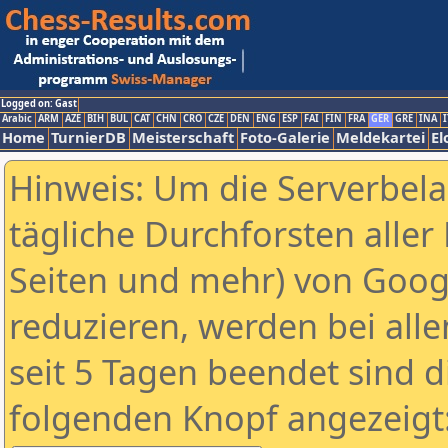
Logged on: Gast
Arabic
ARM
AZE
BIH
BUL
CAT
CHN
CRO
CZE
DEN
ENG
ESP
FAI
FIN
FRA
GER
GRE
INA
I
Home
TurnierDB
Meisterschaft
Foto-Galerie
Meldekartei
El
Hinweis: Um die Serverbel
tägliche Durchforsten aller 
Seiten und mehr) von Goog
reduzieren, werden bei alle
seit 5 Tagen beendet sind d
folgenden Knopf angezeigt