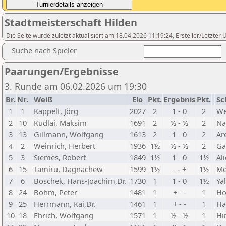
Stadtmeisterschaft Hilden
Die Seite wurde zuletzt aktualisiert am 18.04.2026 11:19:24, Ersteller/Letzte
Suche nach Spieler
Paarungen/Ergebnisse
3. Runde am 06.02.2026 um 19:30
Br.
Nr.
Weiß
Elo
Pkt.
Ergebnis
Pkt.
Sc
1
1
Kappelt, Jörg
2027
2
1 - 0
2
We
2
10
Kudlai, Maksim
1691
2
½ - ½
2
Na
3
13
Gillmann, Wolfgang
1613
2
1 - 0
2
Ar
4
2
Weinrich, Herbert
1936
1½
½ - ½
2
Ga
5
3
Siemes, Robert
1849
1½
1 - 0
1½
Al
6
15
Tamiru, Dagnachew
1599
1½
- - +
1½
Me
7
6
Boschek, Hans-Joachim,Dr.
1730
1
1 - 0
1½
Ya
8
24
Böhm, Peter
1481
1
+ - -
1
Ho
9
25
Herrmann, Kai,Dr.
1461
1
+ - -
1
Ha
10
18
Ehrich, Wolfgang
1571
1
½ - ½
1
Hi