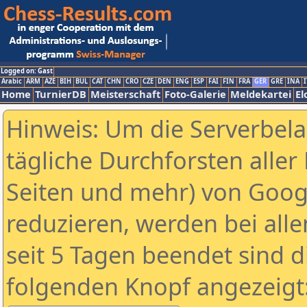
Logged on: Gast
Arabic
ARM
AZE
BIH
BUL
CAT
CHN
CRO
CZE
DEN
ENG
ESP
FAI
FIN
FRA
GER
GRE
INA
I
Home
TurnierDB
Meisterschaft
Foto-Galerie
Meldekartei
El
Hinweis: Um die Serverbel
tägliche Durchforsten aller 
Seiten und mehr) von Goog
reduzieren, werden bei alle
seit 5 Tagen beendet sind d
folgenden Knopf angezeigt