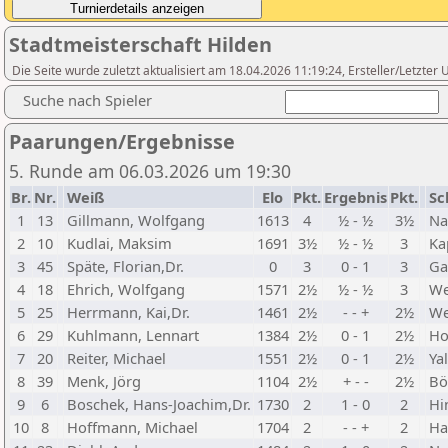
Stadtmeisterschaft Hilden
Die Seite wurde zuletzt aktualisiert am 18.04.2026 11:19:24, Ersteller/Letzte
Suche nach Spieler
Paarungen/Ergebnisse
5. Runde am 06.03.2026 um 19:30
Br.
Nr.
Weiß
Elo
Pkt.
Ergebnis
Pkt.
Sc
1
13
Gillmann, Wolfgang
1613
4
½ - ½
3½
Na
2
10
Kudlai, Maksim
1691
3½
½ - ½
3
Ka
3
45
Späte, Florian,Dr.
0
3
0 - 1
3
Ga
4
18
Ehrich, Wolfgang
1571
2½
½ - ½
3
We
5
25
Herrmann, Kai,Dr.
1461
2½
- - +
2½
We
6
29
Kuhlmann, Lennart
1384
2½
0 - 1
2½
Ho
7
20
Reiter, Michael
1551
2½
0 - 1
2½
Ya
8
39
Menk, Jörg
1104
2½
+ - -
2½
Bö
9
6
Boschek, Hans-Joachim,Dr.
1730
2
1 - 0
2
Hi
10
8
Hoffmann, Michael
1704
2
- - +
2
Ha