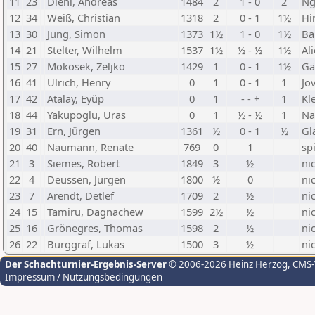
11
23
Diehl, Andreas
1484
2
1 - 0
2
Ng
12
34
Weiß, Christian
1318
2
0 - 1
1½
Hi
13
30
Jung, Simon
1373
1½
1 - 0
1½
Ba
14
21
Stelter, Wilhelm
1537
1½
½ - ½
1½
Al
15
27
Mokosek, Zeljko
1429
1
0 - 1
1½
Gä
16
41
Ulrich, Henry
0
1
0 - 1
1
Jov
17
42
Atalay, Eyüp
0
1
- - +
1
Kl
18
44
Yakupoglu, Uras
0
1
½ - ½
1
Na
19
31
Ern, Jürgen
1361
½
0 - 1
½
Gl
20
40
Naumann, Renate
769
0
1
spi
21
3
Siemes, Robert
1849
3
½
ni
22
4
Deussen, Jürgen
1800
½
0
ni
23
7
Arendt, Detlef
1709
2
½
ni
24
15
Tamiru, Dagnachew
1599
2½
½
ni
25
16
Grönegres, Thomas
1598
2
½
ni
26
22
Burggraf, Lukas
1500
3
½
ni
Der Schachturnier-Ergebnis-Server
© 2006-2026 Heinz Herzog
, CMS
Impressum / Nutzungsbedingungen