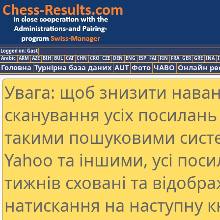
Logged on: Gast
Arabic
ARM
AZE
BIH
BUL
CAT
CHN
CRO
CZE
DEN
ENG
ESP
FAI
FIN
FRA
GER
GRE
INA
I
Головна
Турнірна база даних
AUT
Фото
ЧАВО
Онлайн ре
Увага: щоб знизити наван
сканування усіх посилань 
такими пошуковими систе
Yahoo та іншими, усі пос
тижнів сховані та відобр
натискання на наступну к