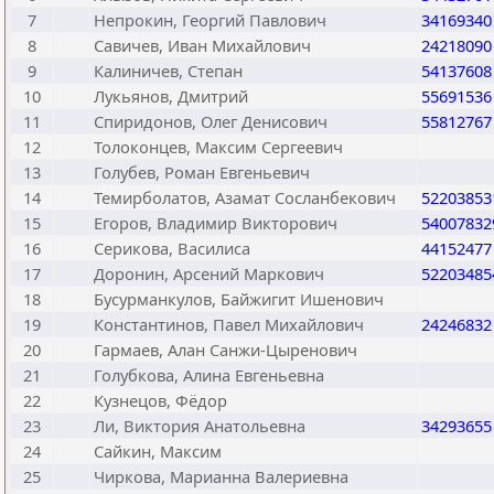
7
Непрокин, Георгий Павлович
34169340
8
Савичев, Иван Михайлович
24218090
9
Калиничев, Степан
54137608
10
Лукьянов, Дмитрий
55691536
11
Спиридонов, Олег Денисович
55812767
12
Толоконцев, Максим Сергеевич
13
Голубев, Роман Евгеньевич
14
Темирболатов, Азамат Сосланбекович
52203853
15
Егоров, Владимир Викторович
54007832
16
Серикова, Василиса
44152477
17
Доронин, Арсений Маркович
52203485
18
Бусурманкулов, Байжигит Ишенович
19
Константинов, Павел Михайлович
24246832
20
Гармаев, Алан Санжи-Цыренович
21
Голубкова, Алина Евгеньевна
22
Кузнецов, Фёдор
23
Ли, Виктория Анатольевна
34293655
24
Сайкин, Максим
25
Чиркова, Марианна Валериевна