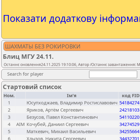
Показати додаткову інформа
ШАХМАТЫ БЕЗ РОКИРОВКИ
Блиц МГУ 24.11.
Останнє оновлення24.11.2025 19:10:06, Автор /Останнє завантаження: Mo
Search for player
Стартовий список
Ном.
Ім'я
код FID
1
Юсупходжаев, Владимир Ростиславович
54184274
2
Яриков, Артём Сергеевич
24218103
3
Безусов, Павел Константинович
54110220
4
AIM
Кочубей, Даниил Сергеевич
34274529
5
Маткевич, Михаил Васильевич
34255664
6
Хлызов, Никита Сергеевич
34432701