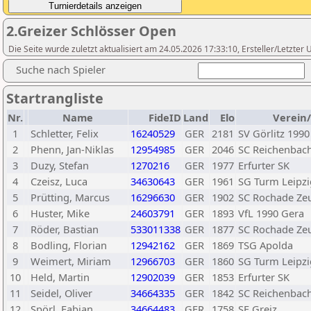
2.Greizer Schlösser Open
Die Seite wurde zuletzt aktualisiert am 24.05.2026 17:33:10, Ersteller/Letzte
Suche nach Spieler
Startrangliste
Nr.
Name
FideID
Land
Elo
Verein
1
Schletter, Felix
16240529
GER
2181
SV Görlitz 1990
2
Phenn, Jan-Niklas
12954985
GER
2046
SC Reichenbac
3
Duzy, Stefan
1270216
GER
1977
Erfurter SK
4
Czeisz, Luca
34630643
GER
1961
SG Turm Leipzi
5
Prütting, Marcus
16296630
GER
1902
SC Rochade Ze
6
Huster, Mike
24603791
GER
1893
VfL 1990 Gera
7
Röder, Bastian
533011338
GER
1877
SC Rochade Ze
8
Bodling, Florian
12942162
GER
1869
TSG Apolda
9
Weimert, Miriam
12966703
GER
1860
SG Turm Leipzi
10
Held, Martin
12902039
GER
1853
Erfurter SK
11
Seidel, Oliver
34664335
GER
1842
SC Reichenbac
12
Spörl, Fabian
34664483
GER
1758
SF Greiz