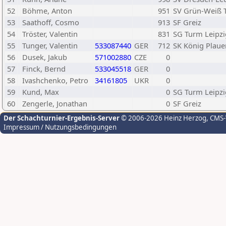
52
Böhme, Anton
951
SV Grün-Weiß T
53
Saathoff, Cosmo
913
SF Greiz
54
Tröster, Valentin
831
SG Turm Leipzi
55
Tunger, Valentin
533087440
GER
712
SK König Plaue
56
Dusek, Jakub
571002880
CZE
0
57
Finck, Bernd
533045518
GER
0
58
Ivashchenko, Petro
34161805
UKR
0
59
Kund, Max
0
SG Turm Leipzi
60
Zengerle, Jonathan
0
SF Greiz
Der Schachturnier-Ergebnis-Server
© 2006-2026 Heinz Herzog
, CMS
Impressum / Nutzungsbedingungen