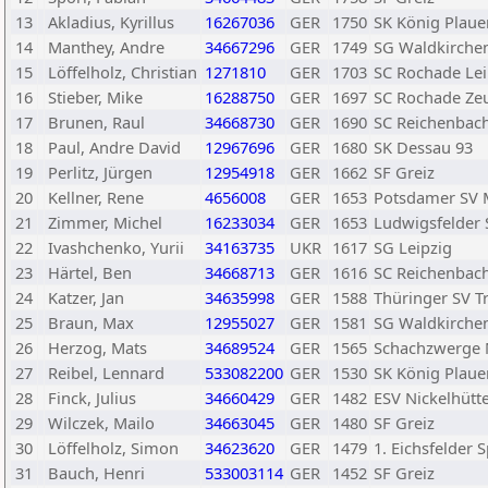
13
Akladius, Kyrillus
16267036
GER
1750
SK König Plaue
14
Manthey, Andre
34667296
GER
1749
SG Waldkirche
15
Löffelholz, Christian
1271810
GER
1703
SC Rochade Lei
16
Stieber, Mike
16288750
GER
1697
SC Rochade Ze
17
Brunen, Raul
34668730
GER
1690
SC Reichenbac
18
Paul, Andre David
12967696
GER
1680
SK Dessau 93
19
Perlitz, Jürgen
12954918
GER
1662
SF Greiz
20
Kellner, Rene
4656008
GER
1653
Potsdamer SV M
21
Zimmer, Michel
16233034
GER
1653
Ludwigsfelder 
22
Ivashchenko, Yurii
34163735
UKR
1617
SG Leipzig
23
Härtel, Ben
34668713
GER
1616
SC Reichenbac
24
Katzer, Jan
34635998
GER
1588
Thüringer SV T
25
Braun, Max
12955027
GER
1581
SG Waldkirche
26
Herzog, Mats
34689524
GER
1565
Schachzwerge
27
Reibel, Lennard
533082200
GER
1530
SK König Plaue
28
Finck, Julius
34660429
GER
1482
ESV Nickelhütt
29
Wilczek, Mailo
34663045
GER
1480
SF Greiz
30
Löffelholz, Simon
34623620
GER
1479
1. Eichsfelder 
31
Bauch, Henri
533003114
GER
1452
SF Greiz