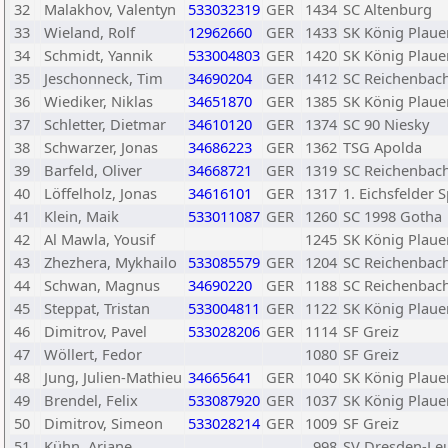
32
Malakhov, Valentyn
533032319
GER
1434
SC Altenburg
33
Wieland, Rolf
12962660
GER
1433
SK König Plaue
34
Schmidt, Yannik
533004803
GER
1420
SK König Plaue
35
Jeschonneck, Tim
34690204
GER
1412
SC Reichenbac
36
Wiediker, Niklas
34651870
GER
1385
SK König Plaue
37
Schletter, Dietmar
34610120
GER
1374
SC 90 Niesky
38
Schwarzer, Jonas
34686223
GER
1362
TSG Apolda
39
Barfeld, Oliver
34668721
GER
1319
SC Reichenbac
40
Löffelholz, Jonas
34616101
GER
1317
1. Eichsfelder 
41
Klein, Maik
533011087
GER
1260
SC 1998 Gotha
42
Al Mawla, Yousif
1245
SK König Plaue
43
Zhezhera, Mykhailo
533085579
GER
1204
SC Reichenbac
44
Schwan, Magnus
34690220
GER
1188
SC Reichenbac
45
Steppat, Tristan
533004811
GER
1122
SK König Plaue
46
Dimitrov, Pavel
533028206
GER
1114
SF Greiz
47
Wöllert, Fedor
1080
SF Greiz
48
Jung, Julien-Mathieu
34665641
GER
1040
SK König Plaue
49
Brendel, Felix
533087920
GER
1037
SK König Plaue
50
Dimitrov, Simeon
533028214
GER
1009
SF Greiz
51
Kühn, Ariane
998
SV Dresden-Le