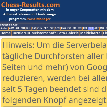
Logged on: Gast
Arabic
ARM
AZE
BIH
BUL
CAT
CHN
CRO
CZE
DEN
ENG
ESP
FAI
FIN
FRA
GER
GRE
INA
I
Home
TurnierDB
Meisterschaft
Foto-Galerie
Meldekartei
El
Hinweis: Um die Serverbel
tägliche Durchforsten aller 
Seiten und mehr) von Goog
reduzieren, werden bei alle
seit 5 Tagen beendet sind d
folgenden Knopf angezeigt