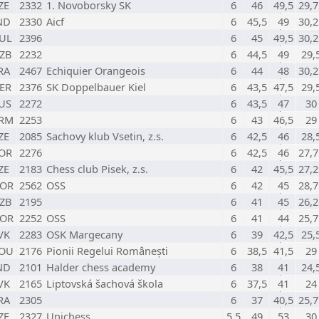
ZE
2332
1. Novoborsky SK
6
46
49,5
29,7
ND
2330
Aicf
6
45,5
49
30,2
UL
2396
6
45
49,5
30,2
ZB
2232
6
44,5
49
29,
RA
2467
Echiquier Orangeois
6
44
48
30,2
ER
2376
SK Doppelbauer Kiel
6
43,5
47,5
29,
US
2272
6
43,5
47
30
RM
2253
6
43
46,5
29
ZE
2085
Sachovy klub Vsetin, z.s.
6
42,5
46
28,
OR
2276
6
42,5
46
27,7
ZE
2183
Chess club Pisek, z.s.
6
42
45,5
27,2
OR
2562
OSS
6
42
45
28,7
ZB
2195
6
41
45
26,2
OR
2252
OSS
6
41
44
25,7
VK
2283
OSK Margecany
6
39
42,5
25,
OU
2176
Pionii Regelui Românești
6
38,5
41,5
29
ND
2101
Halder chess academy
6
38
41
24,
VK
2165
Liptovská šachová škola
6
37,5
41
24
RA
2305
6
37
40,5
25,7
ZE
2327
Unichess
5,5
49
53
30