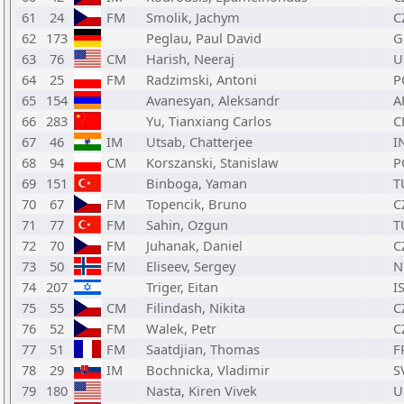
61
24
FM
Smolik, Jachym
C
62
173
Peglau, Paul David
G
63
76
CM
Harish, Neeraj
U
64
25
FM
Radzimski, Antoni
P
65
154
Avanesyan, Aleksandr
A
66
283
Yu, Tianxiang Carlos
C
67
46
IM
Utsab, Chatterjee
I
68
94
CM
Korszanski, Stanislaw
P
69
151
Binboga, Yaman
T
70
67
FM
Topencik, Bruno
C
71
77
FM
Sahin, Ozgun
T
72
70
FM
Juhanak, Daniel
C
73
50
FM
Eliseev, Sergey
N
74
207
Triger, Eitan
I
75
55
CM
Filindash, Nikita
C
76
52
FM
Walek, Petr
C
77
51
FM
Saatdjian, Thomas
F
78
29
IM
Bochnicka, Vladimir
S
79
180
Nasta, Kiren Vivek
U