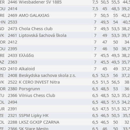
ER
2446
Wiesbadener SV 1885
7,5
50,5
55,5
44,
OU
2414
7,5
45
48,5
39,2
RE
2469
AMO GALAXIAS
7
50,5
55
42,2
HN
2533
7
49,5
54
40,
ND
2473
Chola Chess club
7
49,5
53,5
38,2
VK
2461
Liptovská šachová škola
7
49
53,5
39,7
OR
2412
7
47
50
34
OU
2395
7
46
50
36,7
RE
2433
Ελλάδα
7
45,5
49,5
38,2
AZ
2363
7
45,5
49,5
35,7
KD
2410
Alkaloid
7
45
49
37,2
ZE
2408
Beskydska sachova skola z.s.
6,5
52,5
56
37,2
VK
2522
K CERO INVEST Nitra
6,5
51,5
56,5
38
OR
2380
Porsgrunn
6,5
48,5
53
36
TU
2366
Vilnius Chess Club
6,5
48,5
52,5
35,2
OL
2494
6,5
48,5
51,5
34,2
UR
2391
6,5
47,5
51,5
32,7
ZE
2321
SSPM Lipky HK
6,5
46,5
50,5
35,
OL
2288
LKSZ GCKIP CZARNA
6,5
46,5
50
32
ZE
2366
SK Stare Mesto
6,5
46
50
33,