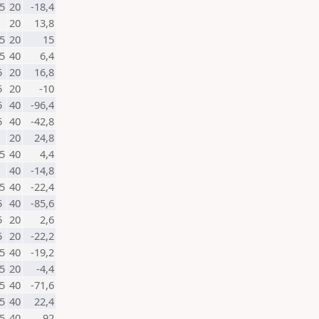
5
20
-18,4
20
13,8
5
20
15
5
40
6,4
5
20
16,8
5
20
-10
5
40
-96,4
5
40
-42,8
20
24,8
5
40
4,4
40
-14,8
5
40
-22,4
5
40
-85,6
5
20
2,6
5
20
-22,2
5
40
-19,2
5
20
-4,4
5
40
-71,6
5
40
22,4
5
40
92