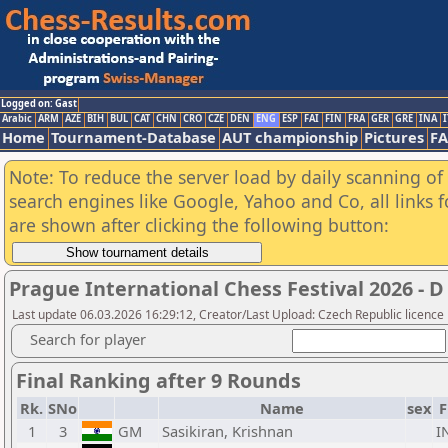
Logged on: Gast
Arabic
ARM
AZE
BIH
BUL
CAT
CHN
CRO
CZE
DEN
ENG
ESP
FAI
FIN
FRA
GER
GRE
INA
I
Home
Tournament-Database
AUT championship
Pictures
F
Note: To reduce the server load by daily scanning of a
search engines like Google, Yahoo and Co, all links 
are shown after clicking the following button:
Prague International Chess Festival 2026 - D
Last update 06.03.2026 16:29:12, Creator/Last Upload: Czech Republic licence
Search for player
Final Ranking after 9 Rounds
Rk.
SNo
Name
sex
F
1
3
GM
Sasikiran, Krishnan
I