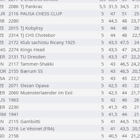
ZE
2086
TJ Pankrac
5,5
31,5
34,5
21
UR
2116
PAUSA CHESS CLUP
5
47
51
25
RB
2280
5
44,5
48
23,7
ZE
2015
TJ Kobylisy
5
44
48
26
ZE
2314
TJ CHS Chotebor
5
44
48
22,
ZE
2172
Klub sachistu Ricany 1925
5
43,5
47,5
24
NG
2274
Kings Head
5
43,5
47
24,2
ER
2131
TU Dresden
5
43,5
47
22,2
IN
2117
Tammer-Shakki
5
43
46,5
24,2
OR
2155
Bærum SS
5
43
46,5
20,
SA
2112
5
43
45
22,7
ZE
2071
Slezan Opava
5
42,5
45
22
ER
2060
Muensterlaender im Exil
5
42,5
44
21,7
US
1963
5
42
46
26
ER
2230
5
41,5
45
21
RM
1941
5
41,5
44
21
IN
2115
Gambiitti
5
41
44,5
19,
RA
2216
Le Vésinet (FRA)
5
41
43,5
20,
ND
2158
5
40,5
44
21,2