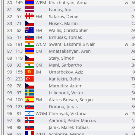
80
149
WFM
Khachatryan, Anna
w
A
81
80
Ivanov, Igor
L
82
57
FM
Safarov, Deniel
G
83
71
Husek, Martin
C
84
62
FM
Wallis, Christopher
A
85
47
FM
Brnusak, Tomas
S
86
181
WCM
Swara, Lakshmi S Nair
w
I
87
113
CM
Mnatsakanyan, Aren
A
88
119
Stary, Simon
C
89
93
CM
Mani, Sarbartho
I
90
155
IM
Umarbekov, Aziz
K
91
233
Kantekin, Baha
T
92
78
Mametev, Artem
C
93
97
Lilliehook, Victor
S
94
100
FM
Atares Buisan, Sergio
E
95
123
Durana, Jonas
S
96
81
WGM
Chernyak, Viktoria
w
I
97
86
Aamodt, Peder Marcus
N
98
98
Janik, Marek Tobias
S
99
63
WIM
Schippke, Manon
w
F