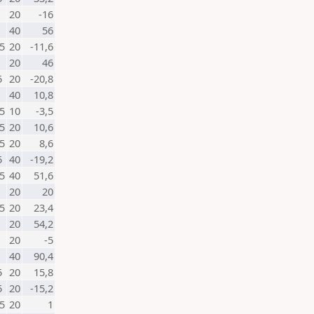
20
-16
40
56
5
20
-11,6
20
46
5
20
-20,8
40
10,8
5
10
-3,5
5
20
10,6
5
20
8,6
5
40
-19,2
5
40
51,6
20
20
5
20
23,4
20
54,2
20
-5
40
90,4
5
20
15,8
5
20
-15,2
5
20
1