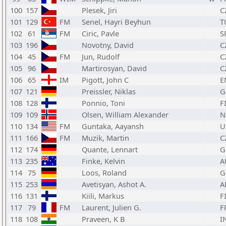
100
157
Plesek, Jiri
C
101
129
FM
Senel, Hayri Beyhun
T
102
61
FM
Ciric, Pavle
S
103
196
Novotny, David
C
104
45
FM
Jun, Rudolf
C
105
96
Martirosyan, David
C
106
65
IM
Pigott, John C
E
107
121
Preissler, Niklas
G
108
128
Ponnio, Toni
F
109
109
Olsen, William Alexander
N
110
134
FM
Guntaka, Aayansh
U
111
166
FM
Muzik, Martin
C
112
174
Quante, Lennart
G
113
235
Finke, Kelvin
A
114
75
Loos, Roland
G
115
253
Avetisyan, Ashot A.
A
116
131
Kiili, Markus
F
117
79
FM
Laurent, Julien G.
F
118
108
Praveen, K B
I