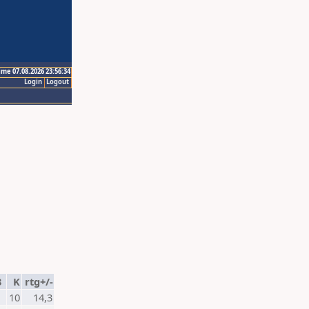
ime 07.08.2026 23:56:34
Login
Logout
3
K
rtg+/-
10
14,3