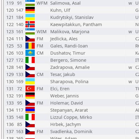
119
91
WFM
Salimova, Asal
w
U
120
147
Kuhn, Ulf
G
121
184
Kudrytskyi, Stanislav
U
122
140
Kaewpitakkun, Pantham
N
123
161
WIM
Malikova, Marjona
w
U
124
111
FM
Jedlicka, Ales
C
125
53
FM
Gales, Randi-Ioan
R
126
103
CM
Dushatov, Timur
K
127
172
Bergero, Simone
I
128
141
Zadrapova, Amalie
w
C
129
133
CM
Tesar, Jakub
C
130
169
Sharapova, Polina
w
U
131
72
FM
Elci, Eren
T
132
191
Weber, Jannis
G
133
95
FM
Holemar, David
C
134
117
Stepanyan, Ararat
A
135
148
Lizzul Coppe, Mirko
I
136
85
Hrbek, Jachym
C
137
163
FM
Svadlenka, Dominik
C
138
265
Wites, Adam
P