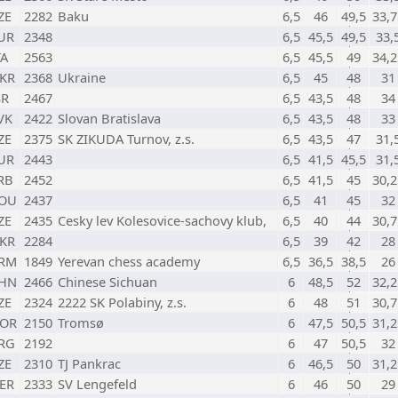
ZE
2282
Baku
6,5
46
49,5
33,7
UR
2348
6,5
45,5
49,5
33,
TA
2563
6,5
45,5
49
34,2
KR
2368
Ukraine
6,5
45
48
31
SR
2467
6,5
43,5
48
34
VK
2422
Slovan Bratislava
6,5
43,5
48
33
ZE
2375
SK ZIKUDA Turnov, z.s.
6,5
43,5
47
31,
UR
2443
6,5
41,5
45,5
31,
RB
2452
6,5
41,5
45
30,2
OU
2437
6,5
41
45
32
ZE
2435
Cesky lev Kolesovice-sachovy klub,
6,5
40
44
30,7
KR
2284
6,5
39
42
28
RM
1849
Yerevan chess academy
6,5
36,5
38,5
26
HN
2466
Chinese Sichuan
6
48,5
52
32,2
ZE
2324
2222 SK Polabiny, z.s.
6
48
51
30,7
OR
2150
Tromsø
6
47,5
50,5
31,2
RG
2192
6
47
50,5
32
ZE
2310
TJ Pankrac
6
46,5
50
31,2
ER
2333
SV Lengefeld
6
46
50
29