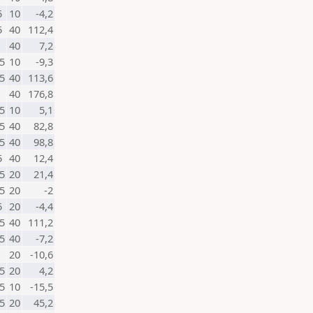
5
10
-4,2
5
40
112,4
40
7,2
5
10
-9,3
5
40
113,6
40
176,8
5
10
5,1
5
40
82,8
5
40
98,8
5
40
12,4
5
20
21,4
5
20
-2
5
20
-4,4
5
40
111,2
5
40
-7,2
20
-10,6
5
20
4,2
5
10
-15,5
5
20
45,2