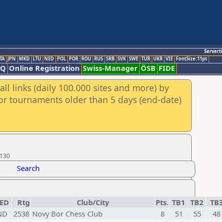
Servert
TA
JPN
MKD
LTU
NED
POL
POR
ROU
RUS
SRB
SVK
SWE
TUR
UKR
VIE
FontSize:11pt
AQ
Online Registration
Swiss-Manager
ÖSB
FIDE
ll links (daily 100.000 sites and more) by
for tournaments older than 5 days (end-date)
 130
Search
ED
Rtg
Club/City
Pts.
TB1
TB2
TB
ND
2538
Novy Bor Chess Club
8
51
55
48