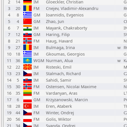
2
14
IM
Gloeckler, Christian
G
3
20
FM
Cnejev, Vladimir-Alexandru
R
4
8
GM
Ioannidis, Evgenios
G
5
4
GM
Zhao, Jun
C
6
7
IM
Mayank, Chakraborty
I
7
12
GM
Haring, Filip
S
8
21
FM
Haug, Havard
N
9
27
IM
Bulmaga, Irina
w
R
10
18
IM
Gkoumas, Georgios
G
11
36
WGM
Nurman, Alua
w
K
12
22
IM
Risteski, Emil
M
13
23
IM
Stalmach, Richard
C
14
5
IM
Sahidi, Samir
S
15
30
FM
Ostensen, Nicolai Maxime
N
16
35
FM
Vardanyan, Aras
L
17
6
GM
Krzyzanowski, Marcin
P
18
28
IM
Eren, Ataberk
T
19
44
FM
Winter, Ondrej
C
20
56
FM
Golis, Wiktor
P
21
34
IM
Svanda, Ondrej
C