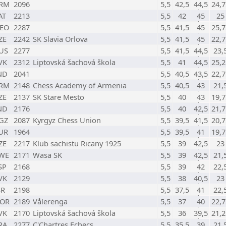
RM
2096
5,5
42,5
44,5
24,7
AT
2213
5,5
42
45
25
EO
2287
5,5
41,5
45
25,7
ZE
2242
SK Slavia Orlova
5,5
41,5
45
22,7
US
2277
5,5
41,5
44,5
23,
VK
2312
Liptovská šachová škola
5,5
41
44,5
25,2
ND
2041
5,5
40,5
43,5
22,7
RM
2148
Chess Academy of Armenia
5,5
40,5
43
21,
ZE
2137
SK Stare Mesto
5,5
40
43
19,7
ND
2176
5,5
40
42,5
21,7
GZ
2087
Kyrgyz Chess Union
5,5
39,5
41,5
20,7
UR
1964
5,5
39,5
41
19,7
ZE
2217
Klub sachistu Ricany 1925
5,5
39
42,5
23
WE
2171
Wasa SK
5,5
39
42,5
21,
SP
2168
5,5
39
42
22,
VK
2129
5,5
38
40,5
23
SR
2198
5,5
37,5
41
22,
OR
2189
Vålerenga
5,5
37
40
22,7
VK
2170
Liptovská šachová škola
5,5
36
39,5
21,2
RA
2277
C'Chartres Echecs
5,5
35,5
39
21,