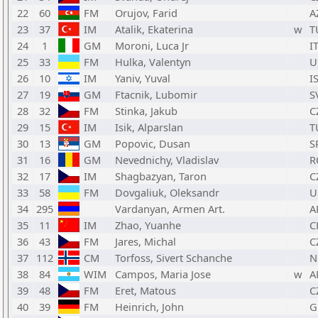
22
60
FM
Orujov, Farid
A
23
37
IM
Atalik, Ekaterina
w
T
24
1
GM
Moroni, Luca Jr
I
25
33
FM
Hulka, Valentyn
U
26
10
IM
Yaniv, Yuval
I
27
19
GM
Ftacnik, Lubomir
S
28
32
FM
Stinka, Jakub
C
29
15
IM
Isik, Alparslan
T
30
13
GM
Popovic, Dusan
S
31
16
GM
Nevednichy, Vladislav
R
32
17
IM
Shagbazyan, Taron
C
33
58
FM
Dovgaliuk, Oleksandr
U
34
295
Vardanyan, Armen Art.
A
35
11
IM
Zhao, Yuanhe
C
36
43
FM
Jares, Michal
C
37
112
CM
Torfoss, Sivert Schanche
N
38
84
WIM
Campos, Maria Jose
w
A
39
48
FM
Eret, Matous
C
40
39
FM
Heinrich, John
G