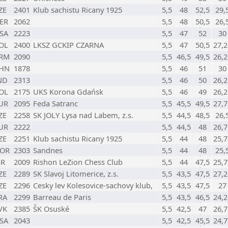
ZE
2401
Klub sachistu Ricany 1925
5,5
48
52,5
29,
ER
2062
5,5
48
50,5
26,
SA
2223
5,5
47
52
30
OL
2400
LKSZ GCKIP CZARNA
5,5
47
50,5
27,2
RM
2090
5,5
46,5
49,5
26,2
HN
1878
5,5
46
51
30
ND
2313
5,5
46
50
26,2
OL
2175
UKS Korona Gdańsk
5,5
46
49
26,2
UR
2095
Feda Satranc
5,5
45,5
49,5
27,7
ZE
2258
SK JOLY Lysa nad Labem, z.s.
5,5
44,5
48,5
26,
UR
2222
5,5
44,5
48
26,7
ZE
2251
Klub sachistu Ricany 1925
5,5
44
48
25,7
OR
2303
Sandnes
5,5
44
48
25,
SR
2009
Rishon LeZion Chess Club
5,5
44
47,5
25,7
ZE
2289
SK Slavoj Litomerice, z.s.
5,5
43,5
47,5
27,2
ZE
2296
Cesky lev Kolesovice-sachovy klub,
5,5
43,5
47,5
27
RA
2299
Barreau de Paris
5,5
43,5
46,5
24,2
VK
2385
ŠK Osuské
5,5
42,5
47
26,7
SA
2043
5,5
42,5
45,5
24,7