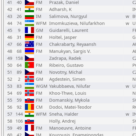
41
40
FM
Prazak, Daniel
C
42
41
FM
Adharsh, K
I
43
26
IM
Salimova, Nurgyul
w
B
44
74
WFM
Imomkuzieva, Nilufarkhon
w
U
45
9
GM
Guidarelli, Laurent
F
46
31
FM
Holtel, Jasper
G
47
66
FM
Chakrabarty, Reyaansh
A
48
68
FM
Manukyan, Sargis V.
A
49
158
Zadrapa, Radek
C
50
64
FM
Ribeiro, Gustavo
P
51
89
FM
Novotny, Michal
C
52
2
GM
Agdestein, Simen
N
53
83
WGM
Yakubbaeva, Nilufar
w
U
54
69
FM
Khoo-Thwe, Louis
N
55
59
FM
Domanskiy, Mykola
S
56
92
CM
Dodoi, Matei-Teodor
R
57
144
WFM
Sneha, Halder
w
I
58
106
Holly, Andrej
S
59
49
FM
Manoeuvre, Antoine
F
60
42
IM
Kourousis, Epameinondas
C