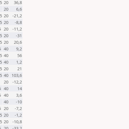
5
20
36,8
20
6,6
5
20
-21,2
5
20
-8,8
5
20
-11,2
5
20
-31
5
20
20,6
5
40
9,2
5
40
56
5
40
1,2
5
20
21
5
40
103,6
20
-12,2
5
40
14
5
40
3,6
40
-10
5
20
-7,2
5
20
-1,2
5
20
-10,8
5
20
-33,2