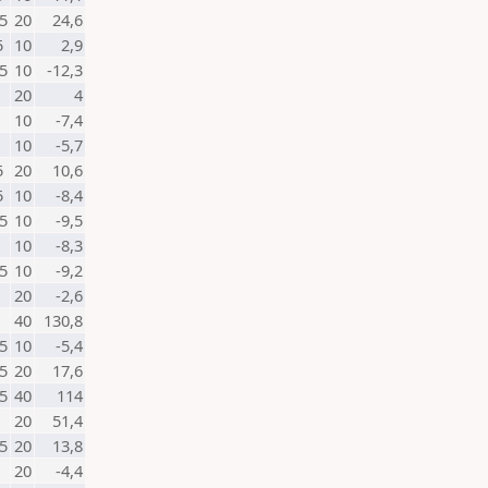
5
20
24,6
5
10
2,9
5
10
-12,3
20
4
10
-7,4
10
-5,7
5
20
10,6
5
10
-8,4
5
10
-9,5
10
-8,3
5
10
-9,2
20
-2,6
40
130,8
5
10
-5,4
5
20
17,6
5
40
114
20
51,4
5
20
13,8
20
-4,4