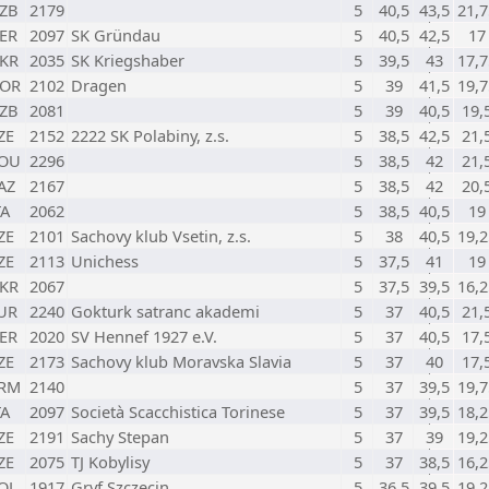
ZB
2179
5
40,5
43,5
21,7
ER
2097
SK Gründau
5
40,5
42,5
17
KR
2035
SK Kriegshaber
5
39,5
43
17,7
OR
2102
Dragen
5
39
41,5
19,7
ZB
2081
5
39
40,5
19,
ZE
2152
2222 SK Polabiny, z.s.
5
38,5
42,5
21,
OU
2296
5
38,5
42
21,
AZ
2167
5
38,5
42
20,
TA
2062
5
38,5
40,5
19
ZE
2101
Sachovy klub Vsetin, z.s.
5
38
40,5
19,2
ZE
2113
Unichess
5
37,5
41
19
KR
2067
5
37,5
39,5
16,2
UR
2240
Gokturk satranc akademi
5
37
40,5
21,
ER
2020
SV Hennef 1927 e.V.
5
37
40,5
17,
ZE
2173
Sachovy klub Moravska Slavia
5
37
40
17,
RM
2140
5
37
39,5
19,7
TA
2097
Società Scacchistica Torinese
5
37
39,5
18,2
ZE
2191
Sachy Stepan
5
37
39
19,2
ZE
2075
TJ Kobylisy
5
37
38,5
16,2
OL
1917
Gryf Szczecin
5
36,5
39,5
19,2