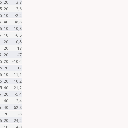
5
20
3,8
5
20
3,6
5
10
-2,2
5
40
38,8
5
10
-10,8
5
10
-6,5
20
-0,8
20
18
5
20
47
5
20
-10,4
5
20
17
5
10
-11,1
5
20
10,2
5
40
-21,2
5
20
-5,4
40
-2,4
5
40
62,8
20
-8
5
20
-24,2
10
4,8