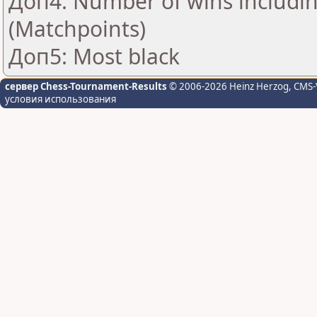
Доп4: Number of wins includin
(Matchpoints)
Доп5: Most black
сервер Chess-Tournament-Results
© 2006-2026 Heinz Herzog
, CMS-
условия использования