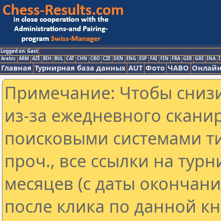
Logged on: Gast
Arabic
ARM
AZE
BIH
BUL
CAT
CHN
CRO
CZE
DEN
ENG
ESP
FAI
FIN
FRA
GER
GRE
INA
I
Главная
Турнирная база данных
AUT
Фото
ЧАВО
Онлайн
Примечание: Чтобы снизи
из-за ежедневного скани
поисковыми системами ти
проч., все ссылки на тур
месяцев (с даты окончан
после клика по данной кн