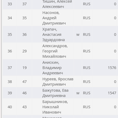
Тишин, Алексей
33
37
RUS
0
Алексеевич
Насонов,
34
35
Андрей
RUS
0
Дмитриевич
Храпач,
35
36
Анастасия
w
RUS
0
Эдуардовна
Александров,
36
29
Георгий
RUS
0
Михайлович
Анискин,
37
19
Владимир
RUS
1576
Андреевич
Нуреев, Ярослав
38
47
RUS
0
Дмитриевич
Бажутова, Ева
39
46
w
RUS
1547
Дмитриевна
Барышников,
40
43
Николай
RUS
0
Иванович