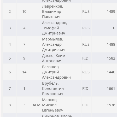
Александрович
Лавренков,
2
10
Владимир
RUS
1489
Павлович
Александров,
3
4
Тимофей
RUS
0
Дмитриевич
Мармылев,
4
7
Александр
RUS
1488
Дмитриевич
Дахно, Клим
5
9
FID
1582
Антонович
Балашов,
6
14
Дмитрий
RUS
1440
Александрович
Врубель,
7
1
Константин
FID
1661
Романович
Марков,
8
3
AFM
Михаил
FID
1536
Евгеньевич
Смирнов, Игорь