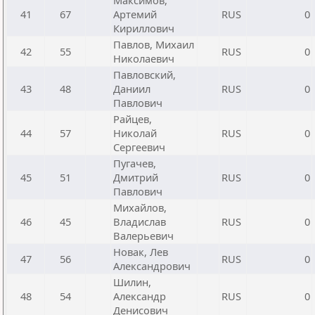
Максимов,
41
67
Артемий
RUS
0
Кириллович
Павлов, Михаил
42
55
RUS
0
Николаевич
Павловский,
43
48
Даниил
RUS
0
Павлович
Райцев,
44
57
Николай
RUS
0
Сергеевич
Пугачев,
45
51
Дмитрий
RUS
0
Павлович
Михайлов,
46
45
Владислав
RUS
0
Валерьевич
Новак, Лев
47
56
RUS
0
Александрович
Шилин,
48
54
Александр
RUS
0
Денисович