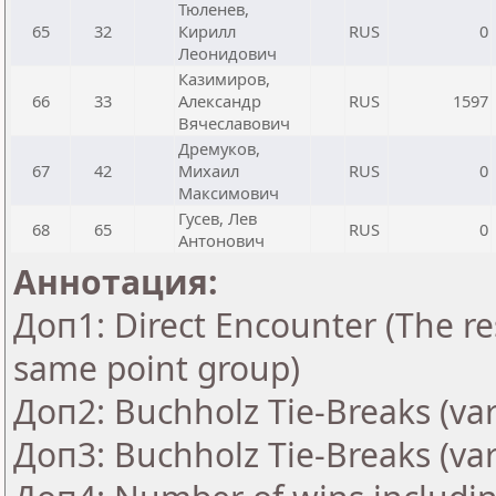
Тюленев,
65
32
Кирилл
RUS
0
Леонидович
Казимиров,
66
33
Александр
RUS
1597
Вячеславович
Дремуков,
67
42
Михаил
RUS
0
Максимович
Гусев, Лев
68
65
RUS
0
Антонович
Аннотация:
Доп1: Direct Encounter (The res
same point group)
Доп2: Buchholz Tie-Breaks (var
Доп3: Buchholz Tie-Breaks (var