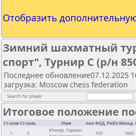
Отобразить дополнительну
Зимний шахматный тур
спорт", Турнир С (р/н 85
Последнее обновление07.12.2025 1
загрузка: Moscow chess federation
Search for player
Итоговое положение пос
Ст.ном
Ст.ном.
Имя
пол
ФЕД.
Рейт.Межд.
Юнкер, Герман
1
5
FID
1663