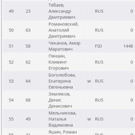
Тябаев,
49
23
Александр
RUS
0
Дмитриевич
Романовский,
50
63
Анатолий
RUS
0
Дмитриевич
Чеканов, Амир
51
58
FID
1448
Маратович
Пянзин,
52
62
Климент
RUS
0
Егорович
Боголюбова,
53
64
Екатерина
w
RUS
0
Евгеньевна
Земляков,
54
68
Денис
RUS
0
Денисович
Мельникова,
55
49
Наталья
w
RUS
0
Вадимовна
Яшин, Роман
56
41
RUS
0