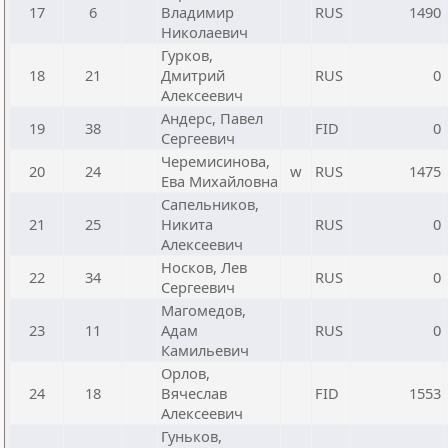
17
6
Владимир
RUS
1490
Николаевич
Гурков,
18
21
Дмитрий
RUS
0
Алексеевич
Андерс, Павел
19
38
FID
0
Сергеевич
Черемисинова,
20
24
w
RUS
1475
Ева Михайловна
Сапельников,
21
25
Никита
RUS
0
Алексеевич
Носков, Лев
22
34
RUS
0
Сергеевич
Магомедов,
23
11
Адам
RUS
0
Камильевич
Орлов,
24
18
Вячеслав
FID
1553
Алексеевич
Гуньков,