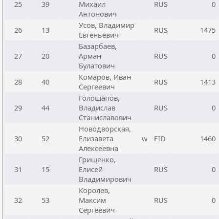
25
39
Михаил
RUS
0
Антонович
Усов, Владимир
26
13
RUS
1475
Евгеньевич
Базарбаев,
27
20
Арман
RUS
0
Булатович
Комаров, Иван
28
40
RUS
1413
Сергеевич
Голощапов,
29
44
Владислав
RUS
0
Станиславович
Новодворская,
30
52
Елизавета
w
FID
1460
Алексеевна
Грищенко,
31
15
Елисей
RUS
0
Владимирович
Королев,
32
53
Максим
RUS
0
Сергеевич