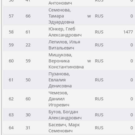
Антонович
Семенова,
57
66
Тамара
w
RUS
0
Эдуардовна
Юнкер, Глеб
58
61
RUS
1477
Александрович
Лепилов, Илья
59
22
RUS
0
Витальевич
Мишукова,
60
59
Вероника
w
RUS
0
Константиновна
Пузанова,
61
50
Евлалия
RUS
0
Денисовна
Чемезов,
62
60
Даниил
RUS
0
Игоревич
Бутов, Богдан
63
30
RUS
0
Александрович
Басевич, Марк
64
31
RUS
0
Семенович