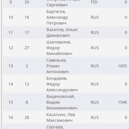
9
26
FID
0
Сергеевич
Бартагов,
10
16
Александр
RUS
0
Петрович
Вахитов, Ильяс
11
17
RUS
0
Дамирович
Шаповалов,
12
27
Федор
RUS
0
Михайлович
Савельев,
13
2
Роман
RUS
1655
Антонович
Бондарев,
14
12
Фёдор
RUS
0
Александрович
Виценовский,
15
8
Вадим
RUS
1546
Вениаминович
Касаткин, Лев
16
28
RUS
0
Максимович
Сергеев,