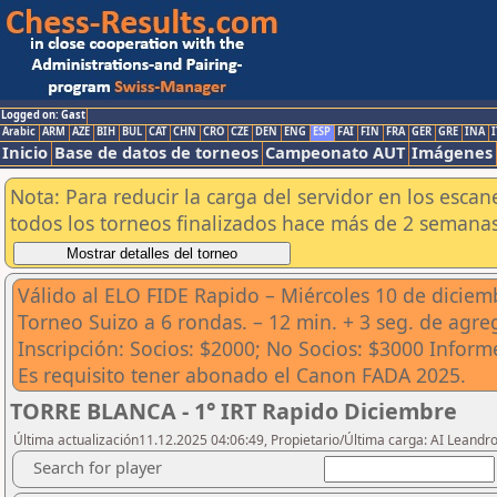
Logged on: Gast
Arabic
ARM
AZE
BIH
BUL
CAT
CHN
CRO
CZE
DEN
ENG
ESP
FAI
FIN
FRA
GER
GRE
INA
I
Inicio
Base de datos de torneos
Campeonato AUT
Imágenes
Nota: Para reducir la carga del servidor en los esc
todos los torneos finalizados hace más de 2 semanas
Válido al ELO FIDE Rapido – Miércoles 10 de diciem
Torneo Suizo a 6 rondas. – 12 min. + 3 seg. de agr
Inscripción: Socios: $2000; No Socios: $3000 Infor
Es requisito tener abonado el Canon FADA 2025.
TORRE BLANCA - 1° IRT Rapido Diciembre
Última actualización11.12.2025 04:06:49, Propietario/Última carga: AI Leand
Search for player