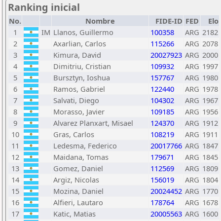
Ranking inicial
No.
Nombre
FIDE-ID
FED
Elo
1
IM
Llanos, Guillermo
100358
ARG
2182
2
Axarlian, Carlos
115266
ARG
2078
3
Kimura, David
20027923
ARG
2000
4
Dimitriu, Cristian
109932
ARG
1997
5
Bursztyn, Ioshua
157767
ARG
1980
6
Ramos, Gabriel
122440
ARG
1978
7
Salvati, Diego
104302
ARG
1967
8
Morasso, Javier
109185
ARG
1956
9
Alvarez Planxart, Misael
124370
ARG
1912
10
Gras, Carlos
108219
ARG
1911
11
Ledesma, Federico
20017766
ARG
1847
12
Maidana, Tomas
179671
ARG
1845
13
Gomez, Daniel
112569
ARG
1809
14
Argiz, Nicolas
156019
ARG
1804
15
Mozina, Daniel
20024452
ARG
1770
16
Alfieri, Lautaro
178764
ARG
1678
17
Katic, Matias
20005563
ARG
1600