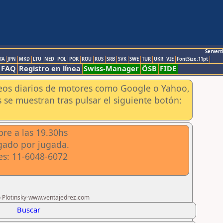
Servert
TA
JPN
MKD
LTU
NED
POL
POR
ROU
RUS
SRB
SVK
SWE
TUR
UKR
VIE
FontSize:11pt
FAQ
Registro en línea
Swiss-Manager
ÖSB
FIDE
aneos diarios de motores como Google o Yahoo,
 se muestran tras pulsar el siguiente botón:
bre a las 19.30hs
egado por jugada.
mes: 11-6048-6072
ro Plotinsky-www.ventajedrez.com
Buscar