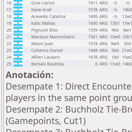
16
Gras Carlos
1911
ARG
-½
-½
17
Kane Ariel
1578
ARG
-½
19b
18
Acevedo Catalina
1495
ARG
-½
12w
19
Katic Matias
1600
ARG
15b1
17w
20
Pignuoli Blas
1559
ARG
4b0
8w1
21
Marasso Maximiliano
1561
ARG
13w0
23b
22
Masio Juan
1518
ARG
9w0
2b0
23
Cohenca Daniel
1408
ARG
5b0
21w
24
Alfieri Lautaro
1678
ARG
1b0
15w
25
Bersais Bautista
0
ARG
11w0
14b
Anotación:
Desempate 1: Direct Encounter
players in the same point gro
Desempate 2: Buchholz Tie-Bre
(Gamepoints, Cut1)