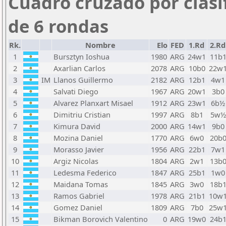
Cuadro cruzado por clasi
de 6 rondas
Rk.
Nombre
Elo
FED
1.Rd
2.Rd
1
Bursztyn Ioshua
1980
ARG
24w1
11b
2
Axarlian Carlos
2078
ARG
10b0
22w
3
IM
Llanos Guillermo
2182
ARG
12b1
4w1
4
Salvati Diego
1967
ARG
20w1
3b0
5
Alvarez Planxart Misael
1912
ARG
23w1
6b½
6
Dimitriu Cristian
1997
ARG
8b1
5w½
7
Kimura David
2000
ARG
14w1
9b0
8
Mozina Daniel
1770
ARG
6w0
20b
9
Morasso Javier
1956
ARG
22b1
7w1
10
Argiz Nicolas
1804
ARG
2w1
13b
11
Ledesma Federico
1847
ARG
25b1
1w0
12
Maidana Tomas
1845
ARG
3w0
18b
13
Ramos Gabriel
1978
ARG
21b1
10w
14
Gomez Daniel
1809
ARG
7b0
25w
15
Bikman Borovich Valentino
0
ARG
19w0
24b