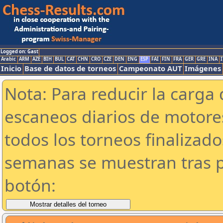
Logged on: Gast
Arabic
ARM
AZE
BIH
BUL
CAT
CHN
CRO
CZE
DEN
ENG
ESP
FAI
FIN
FRA
GER
GRE
INA
I
Inicio
Base de datos de torneos
Campeonato AUT
Imágenes
Nota: Para reducir la carga 
escaneos diarios de motor
todos los torneos finalizad
semanas se muestran tras p
botón: