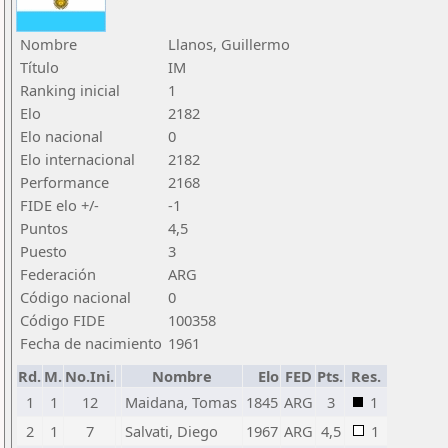
Nombre
Llanos, Guillermo
Título
IM
Ranking inicial
1
Elo
2182
Elo nacional
0
Elo internacional
2182
Performance
2168
FIDE elo +/-
-1
Puntos
4,5
Puesto
3
Federación
ARG
Código nacional
0
Código FIDE
100358
Fecha de nacimiento
1961
Rd.
M.
No.Ini.
Nombre
Elo
FED
Pts.
Res.
1
1
12
Maidana, Tomas
1845
ARG
3
1
2
1
7
Salvati, Diego
1967
ARG
4,5
1