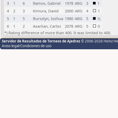
3
1
6
Ramos, Gabriel
1978
ARG
3
1
4
2
3
Kimura, David
2000
ARG
4
1
5
1
5
Bursztyn, Ioshua
1980
ARG
5
½
6
1
2
Axarlian, Carlos
2078
ARG
5
0
*) Rating difference of more than 400. It was limited to 400.
Servidor de Resultados de Torneos de Ajedrez
© 2006-2026 Heinz H
Aviso legal/Condiciones de uso