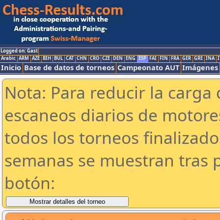
Logged on: Gast
Arabic
ARM
AZE
BIH
BUL
CAT
CHN
CRO
CZE
DEN
ENG
ESP
FAI
FIN
FRA
GER
GRE
INA
I
Inicio
Base de datos de torneos
Campeonato AUT
Imágenes
Nota: Para reducir la carga 
escaneos diarios de motor
todos los torneos finalizad
semanas se muestran tras p
botón: