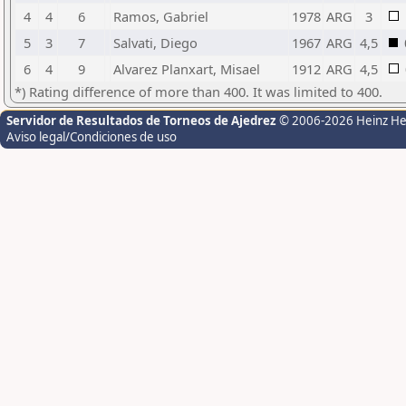
4
4
6
Ramos, Gabriel
1978
ARG
3
5
3
7
Salvati, Diego
1967
ARG
4,5
6
4
9
Alvarez Planxart, Misael
1912
ARG
4,5
*) Rating difference of more than 400. It was limited to 400.
Servidor de Resultados de Torneos de Ajedrez
© 2006-2026 Heinz H
Aviso legal/Condiciones de uso