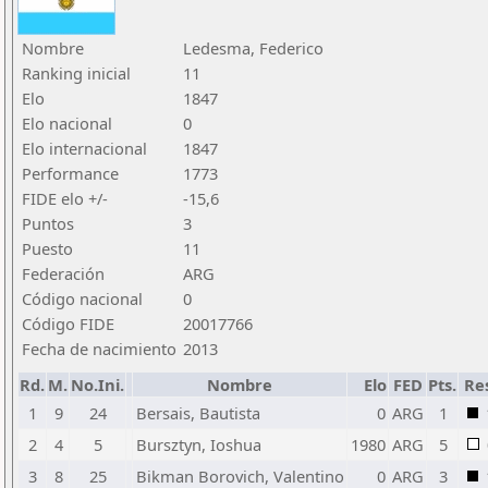
Nombre
Ledesma, Federico
Ranking inicial
11
Elo
1847
Elo nacional
0
Elo internacional
1847
Performance
1773
FIDE elo +/-
-15,6
Puntos
3
Puesto
11
Federación
ARG
Código nacional
0
Código FIDE
20017766
Fecha de nacimiento
2013
Rd.
M.
No.Ini.
Nombre
Elo
FED
Pts.
Re
1
9
24
Bersais, Bautista
0
ARG
1
2
4
5
Bursztyn, Ioshua
1980
ARG
5
3
8
25
Bikman Borovich, Valentino
0
ARG
3