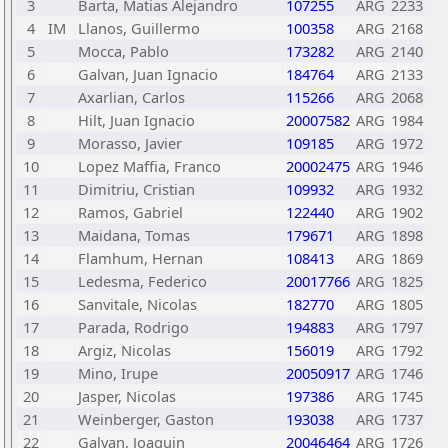
3
Barta, Matias Alejandro
107255
ARG
2233
4
IM
Llanos, Guillermo
100358
ARG
2168
5
Mocca, Pablo
173282
ARG
2140
6
Galvan, Juan Ignacio
184764
ARG
2133
7
Axarlian, Carlos
115266
ARG
2068
8
Hilt, Juan Ignacio
20007582
ARG
1984
9
Morasso, Javier
109185
ARG
1972
10
Lopez Maffia, Franco
20002475
ARG
1946
11
Dimitriu, Cristian
109932
ARG
1932
12
Ramos, Gabriel
122440
ARG
1902
13
Maidana, Tomas
179671
ARG
1898
14
Flamhum, Hernan
108413
ARG
1869
15
Ledesma, Federico
20017766
ARG
1825
16
Sanvitale, Nicolas
182770
ARG
1805
17
Parada, Rodrigo
194883
ARG
1797
18
Argiz, Nicolas
156019
ARG
1792
19
Mino, Irupe
20050917
ARG
1746
20
Jasper, Nicolas
197386
ARG
1745
21
Weinberger, Gaston
193038
ARG
1737
22
Galvan, Joaquin
20046464
ARG
1726