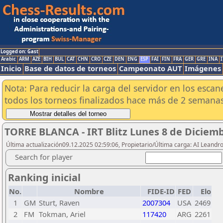
Logged on: Gast
Arabic
ARM
AZE
BIH
BUL
CAT
CHN
CRO
CZE
DEN
ENG
ESP
FAI
FIN
FRA
GER
GRE
INA
I
Inicio
Base de datos de torneos
Campeonato AUT
Imágenes
Nota: Para reducir la carga del servidor en los esc
todos los torneos finalizados hace más de 2 semanas
TORRE BLANCA - IRT Blitz Lunes 8 de Diciem
Última actualización09.12.2025 02:59:06, Propietario/Última carga: AI Leand
Search for player
Ranking inicial
No.
Nombre
FIDE-ID
FED
Elo
1
GM
Sturt, Raven
2007304
USA
2469
2
FM
Tokman, Ariel
117420
ARG
2261