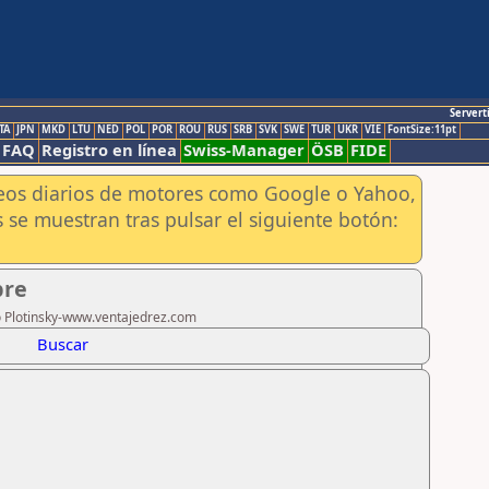
Servert
TA
JPN
MKD
LTU
NED
POL
POR
ROU
RUS
SRB
SVK
SWE
TUR
UKR
VIE
FontSize:11pt
FAQ
Registro en línea
Swiss-Manager
ÖSB
FIDE
aneos diarios de motores como Google o Yahoo,
 se muestran tras pulsar el siguiente botón:
bre
ro Plotinsky-www.ventajedrez.com
Buscar