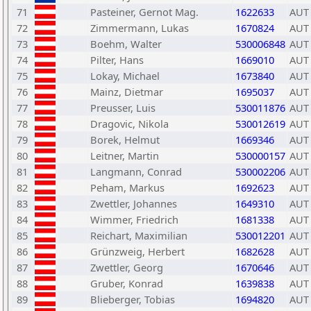
71
Pasteiner, Gernot Mag.
1622633
AUT
72
Zimmermann, Lukas
1670824
AUT
73
Boehm, Walter
530006848
AUT
74
Pilter, Hans
1669010
AUT
75
Lokay, Michael
1673840
AUT
76
Mainz, Dietmar
1695037
AUT
77
Preusser, Luis
530011876
AUT
78
Dragovic, Nikola
530012619
AUT
79
Borek, Helmut
1669346
AUT
80
Leitner, Martin
530000157
AUT
81
Langmann, Conrad
530002206
AUT
82
Peham, Markus
1692623
AUT
83
Zwettler, Johannes
1649310
AUT
84
Wimmer, Friedrich
1681338
AUT
85
Reichart, Maximilian
530012201
AUT
86
Grünzweig, Herbert
1682628
AUT
87
Zwettler, Georg
1670646
AUT
88
Gruber, Konrad
1639838
AUT
89
Blieberger, Tobias
1694820
AUT