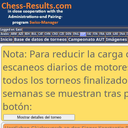
Logged on: Gast
Arabic
ARM
AZE
BIH
BUL
CAT
CHN
CRO
CZE
DEN
ENG
ESP
FAI
FIN
FRA
GER
GRE
INA
I
Inicio
Base de datos de torneos
Campeonato AUT
Imágenes
Nota: Para reducir la carga 
escaneos diarios de motor
todos los torneos finalizad
semanas se muestran tras p
botón: