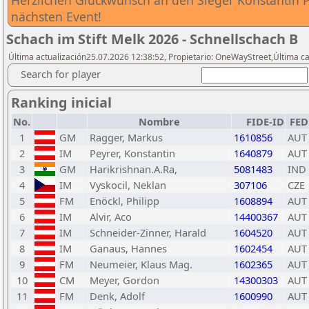
Herzlichen Glückwunsch an den Sieger Konstantin P
nächsten Event!
Schach im Stift Melk 2026 - Schnellschach B
Última actualización25.07.2026 12:38:52, Propietario: OneWayStreet,Última ca
Search for player
Ranking inicial
No.
Nombre
FIDE-ID
FED
1
GM
Ragger, Markus
1610856
AUT
2
IM
Peyrer, Konstantin
1640879
AUT
3
GM
Harikrishnan.A.Ra,
5081483
IND
4
IM
Vyskocil, Neklan
307106
CZE
5
FM
Enöckl, Philipp
1608894
AUT
6
IM
Alvir, Aco
14400367
AUT
7
IM
Schneider-Zinner, Harald
1604520
AUT
8
IM
Ganaus, Hannes
1602454
AUT
9
FM
Neumeier, Klaus Mag.
1602365
AUT
10
CM
Meyer, Gordon
14300303
AUT
11
FM
Denk, Adolf
1600990
AUT