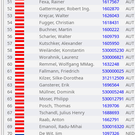
51
Fexa, Rainer
1617567
AUT
52
Gattermayer, Robert Ing.
1602870
AUT
53
Krejcar, Walter
1626043
AUT
54
Fugger, Christian
1618431
AUT
55
Buchner, Martin
1600222
AUT
56
Scharler, Walter
1609793
AUT
57
Kutschker, Alexander
1605950
AUT
58
Weiländer, Konstantin
530005230
AUT
59
Worahnik, Laurenz
530006821
AUT
60
Remmel, Wolfgang MMag.
1632248
AUT
61
Fallmann, Friedrich
530000025
AUT
62
Kilzer, Silke-Dorothea
312112509
AUT
63
Gansterer, Erik
1696564
AUT
64
Müllner, Dominik
530005248
AUT
65
Moser, Philipp
530012791
AUT
66
Posch, Thomas
1639706
AUT
67
Tschandl, Julius Henry
1688693
AUT
68
Raab, Anton
1662791
AUT
69
Emanoil, Radu-Mihai
530016320
AUT
70
De Wit, Jim
1097326
NED