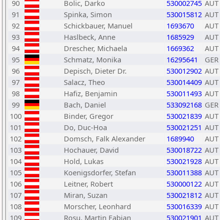
90
Bolic, Darko
530002745
AUT
91
Spinka, Simon
530015812
AUT
92
Schickbauer, Manuel
1693670
AUT
93
Haslbeck, Anne
1685929
AUT
94
Drescher, Michaela
1669362
AUT
95
Schmatz, Monika
16295641
GER
96
Depisch, Dieter Dr.
530012902
AUT
97
Salacz, Theo
530014409
AUT
98
Hafiz, Benjamin
530011493
AUT
99
Bach, Daniel
533092168
GER
100
Binder, Gregor
530021839
AUT
101
Do, Duc-Hoa
530021251
AUT
102
Domsch, Falk Alexander
1689940
AUT
103
Hochauer, David
530018722
AUT
104
Hold, Lukas
530021928
AUT
105
Koenigsdorfer, Stefan
530011388
AUT
106
Leitner, Robert
530000122
AUT
107
Miran, Suzan
530021812
AUT
108
Morscher, Leonhard
530016339
AUT
109
Rosu, Martin Fabian
530021901
AUT