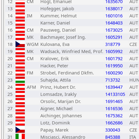
12
CM
Högl, Emanuel
1635670
AUT
13
Hofegger, Jakob
1638017
AUT
14
IM
Kummer, Helmut
1601016
AUT
15
Karner, Daniel
1648403
AUT
16
CM
Pausweg, Daniel
1673025
AUT
17
MK
Bachmayer, Josef Ing.
1605291
AUT
18
WGM
Kulovana, Eva
318779
CZE
19
MK
Wadsack, Winfried Med, Prof.
1605992
AUT
20
CM
Kralovec, Erik
1601792
AUT
21
Hacker, Peter
1619950
AUT
22
FM
Strobel, Ferdinand Dkfm.
1600290
AUT
23
Suhajda, Attila
713732
HU
24
AFM
Prinz, Hubert Dr.
1639447
AUT
25
Lomsadze, Irakly
14133105
AUT
26
Orsolic, Marijan Dr.
1691465
AUT
27
Aigner, Michael
1616536
AUT
28
Aichinger, Johannes
1675362
AUT
29
Lotz, Dominik
1662686
AUT
30
Papay, Marek
330043
CZE
31
Misciasci, Alessandro
845388
ITA