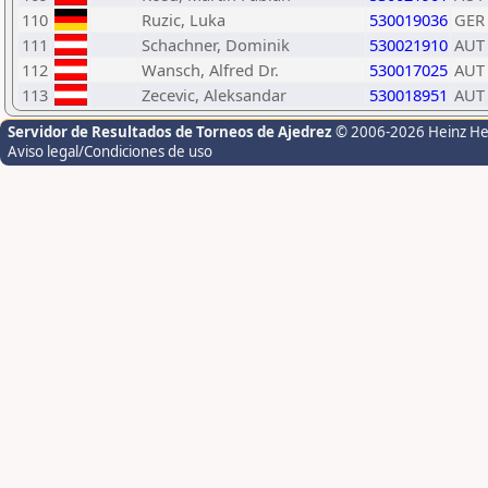
110
Ruzic, Luka
530019036
GER
111
Schachner, Dominik
530021910
AUT
112
Wansch, Alfred Dr.
530017025
AUT
113
Zecevic, Aleksandar
530018951
AUT
Servidor de Resultados de Torneos de Ajedrez
© 2006-2026 Heinz H
Aviso legal/Condiciones de uso