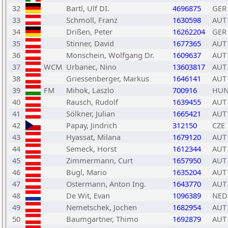
32
Bartl, Ulf DI.
4696875
GER
33
Schmoll, Franz
1630598
AUT
34
Drißen, Peter
16262204
GER
35
Stinner, David
1677365
AUT
36
Monschein, Wolfgang Dr.
1609637
AUT
37
WCM
Urbanec, Nino
13603817
AUT
38
Griessenberger, Markus
1646141
AUT
39
FM
Mihok, Laszlo
700916
HU
40
Rausch, Rudolf
1639455
AUT
41
Sölkner, Julian
1665421
AUT
42
Papay, Jindrich
312150
CZE
43
Hyassat, Milana
1679120
AUT
44
Semeck, Horst
1612344
AUT
45
Zimmermann, Curt
1657950
AUT
46
Bugl, Mario
1635204
AUT
47
Ostermann, Anton Ing.
1643770
AUT
48
De Wit, Evan
1096389
NED
49
Nemetschek, Jochen
1682954
AUT
50
Baumgartner, Thimo
1692879
AUT